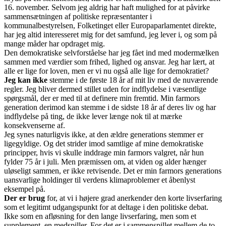
16. november. Selvom jeg aldrig har haft mulighed for at påvirke
sammensætningen af politiske repræsentanter i
kommunalbestyrelsen, Folketinget eller Europaparlamentet direkte,
har jeg altid interesseret mig for det samfund, jeg lever i, og som på
mange måder har opdraget mig.
Den demokratiske selvforståelse har jeg fået ind med modermælken
sammen med værdier som frihed, lighed og ansvar. Jeg har lært, at
alle er lige for loven, men er vi nu også alle lige for demokratiet?
Jeg kan ikke
stemme i de første 18 år af mit liv med de nuværende
regler. Jeg bliver dermed stillet uden for indflydelse i væsentlige
spørgsmål, der er med til at definere min fremtid. Min farmors
generation derimod kan stemme i de sidste 18 år af deres liv og har
indflydelse på ting, de ikke lever længe nok til at mærke
konsekvenserne af.
Jeg synes naturligvis ikke, at den ældre generations stemmer er
ligegyldige. Og det strider imod samtlige af mine demokratiske
principper, hvis vi skulle inddrage min farmors valgret, når hun
fylder 75 år i juli. Men præmissen om, at viden og alder hænger
uløseligt sammen, er ikke retvisende. Det er min farmors generations
uansvarlige holdinger til verdens klimaproblemer et åbenlyst
eksempel på.
Der er brug
for, at vi i højere grad anerkender den korte livserfaring
som et legitimt udgangspunkt for at deltage i den politiske debat.
Ikke som en afløsning for den lange livserfaring, men som et
supplement, en medspiller. For det er i sammenspillet mellem de to,