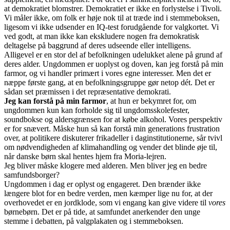
at demokratiet blomstrer. Demokratiet er ikke en forlystelse i Tivoli.
Vi måler ikke, om folk er høje nok til at træde ind i stemmeboksen,
ligesom vi ikke udsender en IQ-test forudgående for valgkortet. Vi
ved godt, at man ikke kan ekskludere nogen fra demokratisk
deltagelse på baggrund af deres udseende eller intelligens.
Alligevel er en stor del af befolkningen udelukket alene på grund af
deres alder. Ungdommen er uoplyst og doven, kan jeg forstå på min
farmor, og vi handler primært i vores egne interesser. Men det er
næppe første gang, at en befolkningsgruppe gør netop dét. Det er
sådan set præmissen i det repræsentative demokrati.
Jeg kan forstå på min farmor
, at hun er bekymret for, om
ungdommen kun kan forholde sig til ungdomsskolefester,
soundbokse og aldersgrænsen for at købe alkohol. Vores perspektiv
er for snævert. Måske hun så kan forstå min generations frustration
over, at politikere diskuterer frikadeller i daginstitutionerne, sår tvivl
om nødvendigheden af klimahandling og vender det blinde øje til,
når danske børn skal hentes hjem fra Moria-lejren.
Jeg bliver måske klogere med alderen. Men bliver jeg en bedre
samfundsborger?
Ungdommen i dag er oplyst og engageret. Den brænder ikke
længere blot for en bedre verden, men kæmper lige nu for, at der
overhovedet er en jordklode, som vi engang kan give videre til
vores
børnebørn. Det er på tide, at samfundet anerkender den unge
stemme i debatten, på valgplakaten og i stemmeboksen.