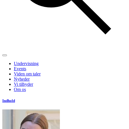
Undervisning
Events
Viden om taler
Nyheder
Vi tilbyder
Om os
Indhold