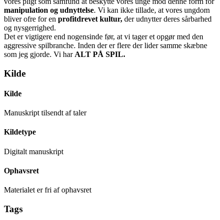
vores pligt som samfund at beskytte vores unge mod denne form for
manipulation og udnyttelse
. Vi kan ikke tillade, at vores ungdom
bliver ofre for en
profitdrevet kultur,
der udnytter deres sårbarhed
og nysgerrighed.
Det er vigtigere end nogensinde før, at vi tager et opgør med den
aggressive spilbranche. Inden der er flere der lider samme skæbne
som jeg gjorde. Vi har
ALT PÅ SPIL.
Kilde
Kilde
Manuskript tilsendt af taler
Kildetype
Digitalt manuskript
Ophavsret
Materialet er fri af ophavsret
Tags