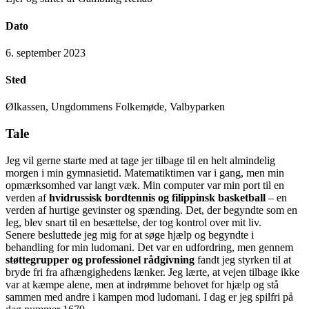
Dato
6. september 2023
Sted
Ølkassen, Ungdommens Folkemøde, Valbyparken
Tale
Jeg vil gerne starte med at tage jer tilbage til en helt almindelig
morgen i min gymnasietid. Matematiktimen var i gang, men min
opmærksomhed var langt væk. Min computer var min port til en
verden af
hvidrussisk bordtennis og filippinsk basketball
– en
verden af hurtige gevinster og spænding. Det, der begyndte som en
leg, blev snart til en besættelse, der tog kontrol over mit liv.
Senere besluttede jeg mig for at søge hjælp og begyndte i
behandling for min ludomani. Det var en udfordring, men gennem
støttegrupper og professionel rådgivning
fandt jeg styrken til at
bryde fri fra afhængighedens lænker. Jeg lærte, at vejen tilbage ikke
var at kæmpe alene, men at indrømme behovet for hjælp og stå
sammen med andre i kampen mod ludomani. I dag er jeg spilfri på