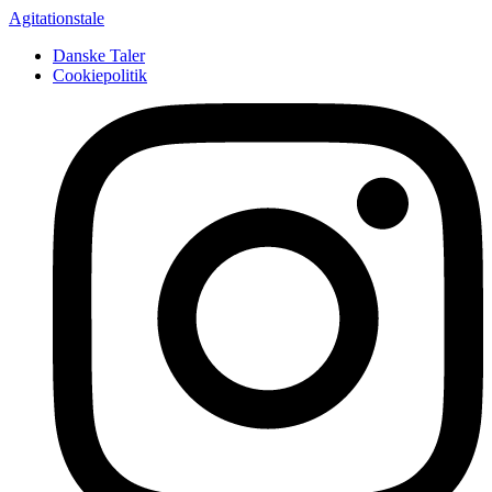
Agitationstale
Danske Taler
Cookiepolitik