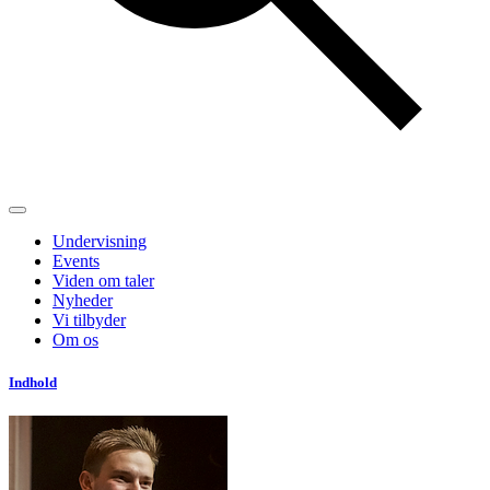
Undervisning
Events
Viden om taler
Nyheder
Vi tilbyder
Om os
Indhold