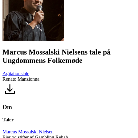
Marcus Mossalski Nielsens tale på
Ungdommens Folkemøde
Agitationstale
Renato Manzionna
Om
Taler
Marcus Mossalski Nielsen
Ejer og stifter af Gambling Rehab