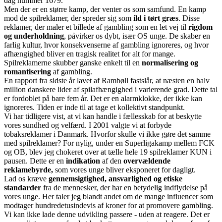
dag nummer 1679.
Men der er en større kamp, der venter os som samfund. En kamp
mod de spilreklamer, der spreder sig som
ild i tørt græs
. Disse
reklamer, der maler et billede af gambling som en let vej til
rigdom
og underholdning
, påvirker os dybt, især OS unge. De skaber en
farlig kultur, hvor konsekvenserne af gambling ignoreres, og hvor
afhængighed bliver en tragisk realitet for alt for mange.
Spilreklamerne skubber ganske enkelt til en
normalisering og
romantisering
af gambling.
En rapport fra sidste år lavet af Rambøll fastslår, at næsten en halv
million danskere lider af spilafhængighed i varierende grad. Dette tal
er fordoblet på bare fem år. Det er en alarmklokke, der ikke kan
ignoreres. Tiden er inde til at tage et kollektivt standpunkt.
Vi har tidligere vist, at vi kan handle i fællesskab for at beskytte
vores sundhed og velfærd. I 2001 valgte vi at forbyde
tobaksreklamer i Danmark. Hvorfor skulle vi ikke gøre det samme
med spilreklamer? For nylig, under en Superligakamp mellem FCK
og OB, blev jeg chokeret over at tælle hele 19 spilreklamer KUN i
pausen. Dette er en
indikation
af den
overvældende
reklamebyrde,
som vores unge bliver eksponeret for dagligt.
Lad os kræve
gennemsigtighed, ansvarlighed og etiske
standarder
fra de mennesker, der har en betydelig indflydelse på
vores unge. Her taler jeg blandt andet om de mange influencer som
modtager hundredetusindevis af kroner for at promovere gambling.
Vi kan ikke lade denne udvikling passere - uden at reagere. Det er