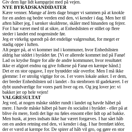
Giv dem lige lidt kampgejst med på vejen.
NYE BYRÅDSKANDIDATER
Kære venner. Mange af årets dage bruger vi sammen på at knokle
for en anden og bedre verden end den, vi kender i dag. Men her til
aften håber jeg, I sænker skuldrene, skåler med hinanden og fejrer.
For I har været med til at sikre, at Enhedslisten er stillet op flere
steder i landet end nogensinde før.
Jeg er virkelig spændt på det endelige valgresultat, for meget er
stadig oppe i luften.
Alt peger på, at vi kommer ind i kommuner, hvor Enhedslisten
aldrig har siddet i byrådet før. [Vi er allerede kommet ind på Fanø!
Lad os krydse fingre for alle de andre kommuner, hvor resultatet
ikke er afgjort endnu og give folkene på Fanø en kæmpe hånd.]
Det er en stor opgave, I nye byrødder står overfor. Men I må ikke
glemme: I er utrolig vigtige for os. I er vores lokale anker. I er dem,
der breder Enhedslisten ud i landet - fra stenbroen til gadekæret. I er
dybt uundværlige for vores parti hver og en. Og jeg lover jer: vi
bakker jer op hele vejen!
VALGRESULTAT
Jeg ved, at nogen måske sidder rundt i landet og havde håbet på
mere. I havde måske håbet på bare én socialist i byrådet - eller på at
blive én mere, fordi det lige nu føles ensomt eller lidt op ad bakke.
Men husk, at jeres indsats ikke har været forgæves. I har sået håb
om en anden retning end den, vi kender i dag. I har fremført idéer,
der er værd at kæmpe for. De spirer af håb vil gro, og gøre en stor