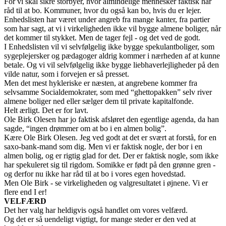
For vi skal sikre storbyer, hvor almindelige mennesker faktisk har
råd til at bo. Kommuner, hvor du også kan bo, hvis du er lejer.
Enhedslisten har været under angreb fra mange kanter, fra partier
som har sagt, at vi i virkeligheden ikke vil bygge almene boliger, når
det kommer til stykket. Men de tager fejl - og det ved de godt.
I Enhedslisten vil vi selvfølgelig ikke bygge spekulantboliger, som
sygeplejersker og pædagoger aldrig kommer i nærheden af at kunne
betale. Og vi vil selvfølgelig ikke bygge liebhaverlejligheder på den
vilde natur, som i forvejen er så presset.
Men det mest hykleriske er næsten, at angrebene kommer fra
selvsamme Socialdemokrater, som med “ghettopakken” selv river
almene boliger ned eller sælger dem til private kapitalfonde.
Helt ærligt. Det er for lavt.
Ole Birk Olesen har jo faktisk afsløret den egentlige agenda, da han
sagde, “ingen drømmer om at bo i en almen bolig”.
Kære Ole Birk Olesen. Jeg ved godt at det er svært at forstå, for en
saxo-bank-mand som dig. Men vi er faktisk nogle, der bor i en
almen bolig, og er rigtig glad for det. Der er faktisk nogle, som ikke
har spekuleret sig til rigdom. Somikke er født på den grønne gren -
og derfor nu ikke har råd til at bo i vores egen hovedstad.
Men Ole Birk - se virkeligheden og valgresultatet i øjnene. Vi er
flere end I er!
VELFÆRD
Det her valg har heldigvis også handlet om vores velfærd.
Og det er så uendeligt vigtigt, for mange steder er den ved at