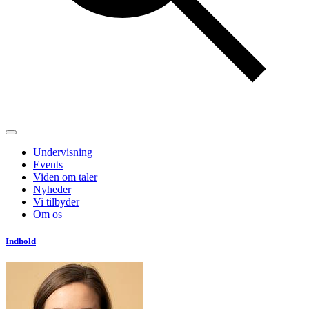
Undervisning
Events
Viden om taler
Nyheder
Vi tilbyder
Om os
Indhold