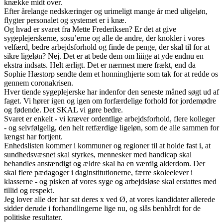
knække midt over.
Efter årelange nedskæringer og urimeligt mange år med uligeløn,
flygter personalet og systemet er i knæ.
Og hvad er svaret fra Mette Frederiksen? Er det at give
sygeplejerskerne, sosu’erne og alle de andre, der knokler i vores
velfærd, bedre arbejdsforhold og finde de penge, der skal til for at
sikre ligeløn? Nej. Det er at bede dem om liiige at yde endnu en
ekstra indsats. Helt ærligt. Det er nærmest mere frækt, end da
Sophie Hæstorp sendte dem et honninghjerte som tak for at redde os
gennem coronakrisen.
Hver tiende sygeplejerske har indenfor den seneste måned søgt ud af
faget. Vi hører igen og igen om forfærdelige forhold for jordemødre
og fødende. Det SKAL vi gøre bedre.
Svaret er enkelt - vi kræver ordentlige arbejdsforhold, flere kolleger
- og selvfølgelig, den helt retfærdige ligeløn, som de alle sammen for
længst har fortjent.
Enhedslisten kommer i kommuner og regioner til at holde fast i, at
sundhedsvæsnet skal styrkes, mennesker med handicap skal
behandles anstændigt og ældre skal ha en værdig alderdom. Der
skal flere pædagoger i daginstitutionerne, færre skoleelever i
klasserne - og pisken af vores syge og arbejdsløse skal erstattes med
tillid og respekt.
Jeg lover alle der har sat deres x ved Ø, at vores kandidater allerede
sidder derude i forhandlingerne lige nu, og slås benhårdt for de
politiske resultater.