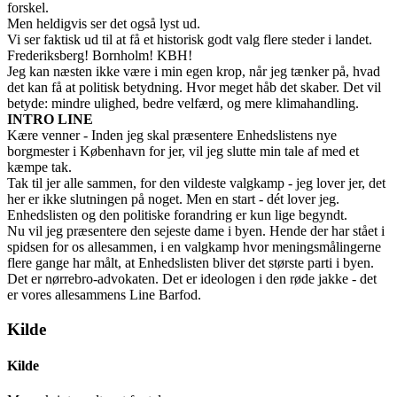
forskel.
Men heldigvis ser det også lyst ud.
Vi ser faktisk ud til at få et historisk godt valg flere steder i landet.
Frederiksberg! Bornholm! KBH!
Jeg kan næsten ikke være i min egen krop, når jeg tænker på, hvad
det kan få at politisk betydning. Hvor meget håb det skaber. Det vil
betyde: mindre ulighed, bedre velfærd, og mere klimahandling.
INTRO LINE
Kære venner - Inden jeg skal præsentere Enhedslistens nye
borgmester i København for jer, vil jeg slutte min tale af med et
kæmpe tak.
Tak til jer alle sammen, for den vildeste valgkamp - jeg lover jer, det
her er ikke slutningen på noget. Men en start - dét lover jeg.
Enhedslisten og den politiske forandring er kun lige begyndt.
Nu vil jeg præsentere den sejeste dame i byen. Hende der har stået i
spidsen for os allesammen, i en valgkamp hvor meningsmålingerne
flere gange har målt, at Enhedslisten bliver det største parti i byen.
Det er nørrebro-advokaten. Det er ideologen i den røde jakke - det
er vores allesammens Line Barfod.
Kilde
Kilde