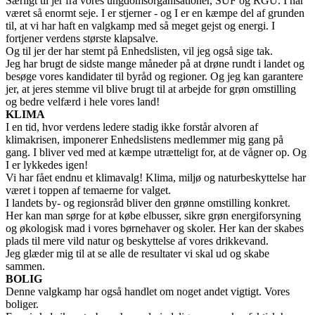
Særligt til jer fra vores ungdomsorganisationer, SUF og RGU. I har
været så enormt seje. I er stjerner - og I er en kæmpe del af grunden
til, at vi har haft en valgkamp med så meget gejst og energi. I
fortjener verdens største klapsalve.
Og til jer der har stemt på Enhedslisten, vil jeg også sige tak.
Jeg har brugt de sidste mange måneder på at drøne rundt i landet og
besøge vores kandidater til byråd og regioner. Og jeg kan garantere
jer, at jeres stemme vil blive brugt til at arbejde for grøn omstilling
og bedre velfærd i hele vores land!
KLIMA
I en tid, hvor verdens ledere stadig ikke forstår alvoren af
klimakrisen, imponerer Enhedslistens medlemmer mig gang på
gang. I bliver ved med at kæmpe utrætteligt for, at de vågner op. Og
I er lykkedes igen!
Vi har fået endnu et klimavalg! Klima, miljø og naturbeskyttelse har
været i toppen af temaerne for valget.
I landets by- og regionsråd bliver den grønne omstilling konkret.
Her kan man sørge for at købe elbusser, sikre grøn energiforsyning
og økologisk mad i vores børnehaver og skoler. Her kan der skabes
plads til mere vild natur og beskyttelse af vores drikkevand.
Jeg glæder mig til at se alle de resultater vi skal ud og skabe
sammen.
BOLIG
Denne valgkamp har også handlet om noget andet vigtigt. Vores
boliger.