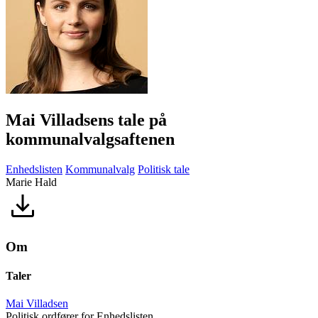
Mai Villadsens tale på
kommunalvalgsaftenen
Enhedslisten
Kommunalvalg
Politisk tale
Marie Hald
Om
Taler
Mai Villadsen
Politisk ordfører for Enhedslisten