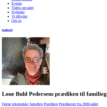
Events
Viden om taler
Nyheder
Vi tilbyder
Om os
Indhold
Lone Buhl Pedersens prædiken til familiegu
Første tekstrække
Juleaften
Prædiken
Prædikener fra 2000-tallet