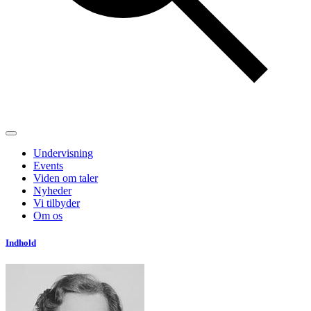
Undervisning
Events
Viden om taler
Nyheder
Vi tilbyder
Om os
Indhold