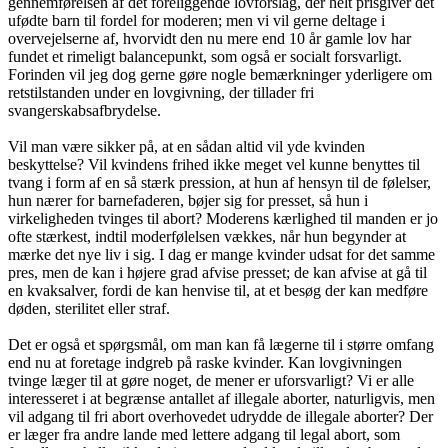
gennemførelsen af det foreliggende lovforslag, der helt prisgiver det
ufødte barn til fordel for moderen; men vi vil gerne deltage i
overvejelserne af, hvorvidt den nu mere end 10 år gamle lov har
fundet et rimeligt balancepunkt, som også er socialt forsvarligt.
Forinden vil jeg dog gerne gøre nogle bemærkninger yderligere om
retstilstanden under en lovgivning, der tillader fri
svangerskabsafbrydelse.
Vil man være sikker på, at en sådan altid vil yde kvinden
beskyttelse? Vil kvindens frihed ikke meget vel kunne benyttes til
tvang i form af en så stærk pression, at hun af hensyn til de følelser,
hun nærer for barnefaderen, bøjer sig for presset, så hun i
virkeligheden tvinges til abort? Moderens kærlighed til manden er jo
ofte stærkest, indtil moderfølelsen vækkes, når hun begynder at
mærke det nye liv i sig. I dag er mange kvinder udsat for det samme
pres, men de kan i højere grad afvise presset; de kan afvise at gå til
en kvaksalver, fordi de kan henvise til, at et besøg der kan medføre
døden, sterilitet eller straf.
Det er også et spørgsmål, om man kan få lægerne til i større omfang
end nu at foretage indgreb på raske kvinder. Kan lovgivningen
tvinge læger til at gøre noget, de mener er uforsvarligt? Vi er alle
interesseret i at begrænse antallet af illegale aborter, naturligvis, men
vil adgang til fri abort overhovedet udrydde de illegale aborter? Der
er læger fra andre lande med lettere adgang til legal abort, som