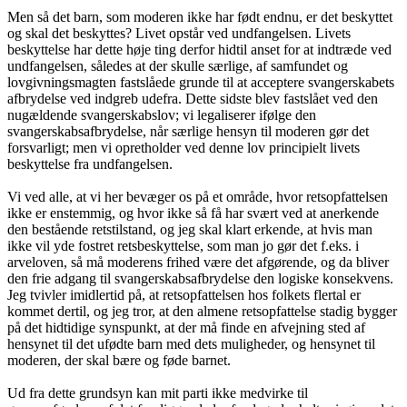
Men så det barn, som moderen ikke har født endnu, er det beskyttet
og skal det beskyttes? Livet opstår ved undfangelsen. Livets
beskyttelse har dette høje ting derfor hidtil anset for at indtræde ved
undfangelsen, således at der skulle særlige, af samfundet og
lovgivningsmagten fastslåede grunde til at acceptere svangerskabets
afbrydelse ved indgreb udefra. Dette sidste blev fastslået ved den
nugældende svangerskabslov; vi legaliserer ifølge den
svangerskabsafbrydelse, når særlige hensyn til moderen gør det
forsvarligt; men vi opretholder ved denne lov principielt livets
beskyttelse fra undfangelsen.
Vi ved alle, at vi her bevæger os på et område, hvor retsopfattelsen
ikke er enstemmig, og hvor ikke så få har svært ved at anerkende
den bestående retstilstand, og jeg skal klart erkende, at hvis man
ikke vil yde fostret retsbeskyttelse, som man jo gør det f.eks. i
arveloven, så må moderens frihed være det afgørende, og da bliver
den frie adgang til svangerskabsafbrydelse den logiske konsekvens.
Jeg tvivler imidlertid på, at retsopfattelsen hos folkets flertal er
kommet dertil, og jeg tror, at den almene retsopfattelse stadig bygger
på det hidtidige synspunkt, at der må finde en afvejning sted af
hensynet til det ufødte barn med dets muligheder, og hensynet til
moderen, der skal bære og føde barnet.
Ud fra dette grundsyn kan mit parti ikke medvirke til