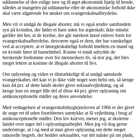
uddannelse af den enlige mor og til øget økonomisk hjælp til hende,
således at mangelen på uddannelse eller de økonomiske forhold ikke
skal være afgørende for ønsket om svangerskabsafbrydelse.
Men vil vi undgå de illegale aborter, må vi også ændre samfundets
syn på kvinden, der føder et barn uden for ægteskab; ikke mindst
gælder det her, at de kredse, der går stærkest imod enhver form for
svangerskabsafbrydelse, desværre også er dem, der har vanskeligst
ved at acceptere, at et førægteskabeligt forhold imellem en mand og
en kvinde fører til barnefødsel. Kunne vi totalt udrydde de
herskende fordomme over for menneskers liv, så tror jeg, det blev
meget lettere at komme de illegale aborter til livs.
Om oplysning og viden er tilstrækkeligt til at undgå uønskede
svangerskaber, det kan vi jo ikke vide noget som helst om, så længe
kun 44 pct. af dette lands skoler giver seksualvejledning, og så
længe kun en meget lille del af disse 44 pct. giver oplysning om
antikonceptionelle midler og deres anvendelse.
Med vedtagelsen af svangerskabshygiejneloven af 1966 er der givet
de unge ret til uden forældrenes samtykke at få vejledning i brug af
antikonceptionelle midler. Den lov kræver, mener jeg, at skolerne
landet over tager del i oplysningsarbejdet. Men jeg vil dog gerne
understrege, at i og med at man giver oplysning om dette meget
rationelle begreb, der hedder seksualitet, var det måske på sin plads,