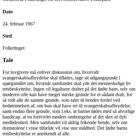
Dato
24. februar 1967
Sted
Folketinget
Tale
For lovgivere må enhver diskussion om, hvorvidt
svangerskabsafbrydelse skal tillades, tage sit udgangspunkt i
spørgsmålet om, hvornår samfundet skal yde det menneskelige liv
retsbeskyttelse. Ingen vil legalisere drabet på det fødte barn, selv om
moderen ofte kan have meget stærke grunde for et sådant drab, for
så vidt alle de samme grunde, som taler til hendes fordel ved
bedømmelsen af, om hun skal have ret til svangerskabsafbrydelse,
samt endnu flere grunde, som f.eks. at barnet fødes med så alvorlige
handicap, at en fortvivlet moders ombringelse af det sker af dyb
medlidenhed. Men samfundet vil aldrig frikende hende, selv om
domstolene i visse tilfælde vil vise stor mildhed. Det fødte barns
retsbeskyttelse er anerkendt af alle.