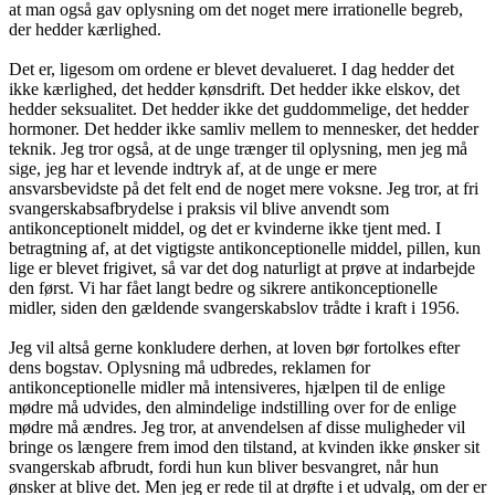
at man også gav oplysning om det noget mere irrationelle begreb,
der hedder kærlighed.
Det er, ligesom om ordene er blevet devalueret. I dag hedder det
ikke kærlighed, det hedder kønsdrift. Det hedder ikke elskov, det
hedder seksualitet. Det hedder ikke det guddommelige, det hedder
hormoner. Det hedder ikke samliv mellem to mennesker, det hedder
teknik. Jeg tror også, at de unge trænger til oplysning, men jeg må
sige, jeg har et levende indtryk af, at de unge er mere
ansvarsbevidste på det felt end de noget mere voksne. Jeg tror, at fri
svangerskabsafbrydelse i praksis vil blive anvendt som
antikonceptionelt middel, og det er kvinderne ikke tjent med. I
betragtning af, at det vigtigste antikonceptionelle middel, pillen, kun
lige er blevet frigivet, så var det dog naturligt at prøve at indarbejde
den først. Vi har fået langt bedre og sikrere antikonceptionelle
midler, siden den gældende svangerskabslov trådte i kraft i 1956.
Jeg vil altså gerne konkludere derhen, at loven bør fortolkes efter
dens bogstav. Oplysning må udbredes, reklamen for
antikonceptionelle midler må intensiveres, hjælpen til de enlige
mødre må udvides, den almindelige indstilling over for de enlige
mødre må ændres. Jeg tror, at anvendelsen af disse muligheder vil
bringe os længere frem imod den tilstand, at kvinden ikke ønsker sit
svangerskab afbrudt, fordi hun kun bliver besvangret, når hun
ønsker at blive det. Men jeg er rede til at drøfte i et udvalg, om der er