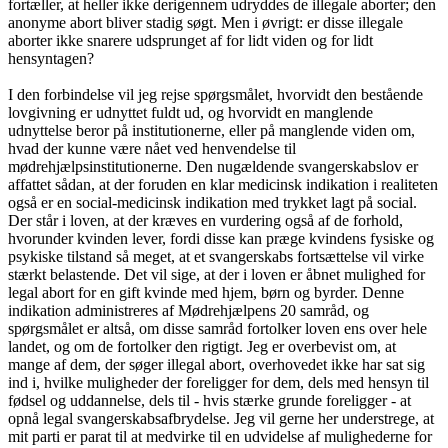
fortæller, at heller ikke derigennem udryddes de illegale aborter; den
anonyme abort bliver stadig søgt. Men i øvrigt: er disse illegale
aborter ikke snarere udsprunget af for lidt viden og for lidt
hensyntagen?
I den forbindelse vil jeg rejse spørgsmålet, hvorvidt den bestående
lovgivning er udnyttet fuldt ud, og hvorvidt en manglende
udnyttelse beror på institutionerne, eller på manglende viden om,
hvad der kunne være nået ved henvendelse til
mødrehjælpsinstitutionerne. Den nugældende svangerskabslov er
affattet sådan, at der foruden en klar medicinsk indikation i realiteten
også er en social-medicinsk indikation med trykket lagt på social.
Der står i loven, at der kræves en vurdering også af de forhold,
hvorunder kvinden lever, fordi disse kan præge kvindens fysiske og
psykiske tilstand så meget, at et svangerskabs fortsættelse vil virke
stærkt belastende. Det vil sige, at der i loven er åbnet mulighed for
legal abort for en gift kvinde med hjem, børn og byrder. Denne
indikation administreres af Mødrehjælpens 20 samråd, og
spørgsmålet er altså, om disse samråd fortolker loven ens over hele
landet, og om de fortolker den rigtigt. Jeg er overbevist om, at
mange af dem, der søger illegal abort, overhovedet ikke har sat sig
ind i, hvilke muligheder der foreligger for dem, dels med hensyn til
fødsel og uddannelse, dels til - hvis stærke grunde foreligger - at
opnå legal svangerskabsafbrydelse. Jeg vil gerne her understrege, at
mit parti er parat til at medvirke til en udvidelse af mulighederne for