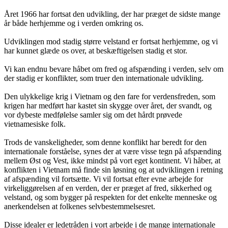
Året 1966 har fortsat den udvikling, der har præget de sidste mange
år både herhjemme og i verden omkring os.
Udviklingen mod stadig større velstand er fortsat herhjemme, og vi
har kunnet glæde os over, at beskæftigelsen stadig et stor.
Vi kan endnu bevare håbet om fred og afspænding i verden, selv om
der stadig er konflikter, som truer den internationale udvikling.
Den ulykkelige krig i Vietnam og den fare for verdensfreden, som
krigen har medført har kastet sin skygge over året, der svandt, og
vor dybeste medfølelse samler sig om det hårdt prøvede
vietnamesiske folk.
Trods de vanskeligheder, som denne konflikt har beredt for den
internationale forståelse, synes der at være visse tegn på afspænding
mellem Øst og Vest, ikke mindst på vort eget kontinent. Vi håber, at
konflikten i Vietnam må finde sin løsning og at udviklingen i retning
af afspænding vil fortsætte. Vi vil fortsat efter evne arbejde for
virkeliggørelsen af en verden, der er præget af fred, sikkerhed og
velstand, og som bygger på respekten for det enkelte menneske og
anerkendelsen at folkenes selvbestemmelsesret.
Disse idealer er ledetråden i vort arbejde i de mange internationale