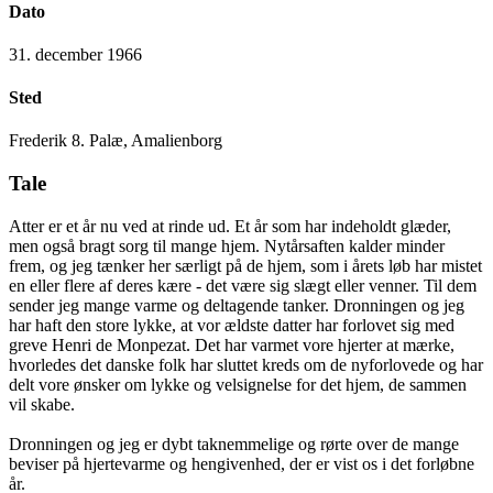
Dato
31. december 1966
Sted
Frederik 8. Palæ, Amalienborg
Tale
Atter er et år nu ved at rinde ud. Et år som har indeholdt glæder,
men også bragt sorg til mange hjem. Nytårsaften kalder minder
frem, og jeg tænker her særligt på de hjem, som i årets løb har mistet
en eller flere af deres kære - det være sig slægt eller venner. Til dem
sender jeg mange varme og deltagende tanker. Dronningen og jeg
har haft den store lykke, at vor ældste datter har forlovet sig med
greve Henri de Monpezat. Det har varmet vore hjerter at mærke,
hvorledes det danske folk har sluttet kreds om de nyforlovede og har
delt vore ønsker om lykke og velsignelse for det hjem, de sammen
vil skabe.
Dronningen og jeg er dybt taknemmelige og rørte over de mange
beviser på hjertevarme og hengivenhed, der er vist os i det forløbne
år.