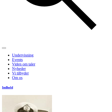
Undervisning
Events
Viden om taler
Nyheder
Vi tilbyder
Om os
Indhold