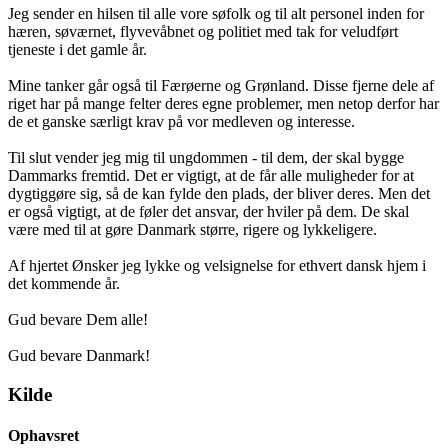
Jeg sender en hilsen til alle vore søfolk og til alt personel inden for
hæren, søværnet, flyvevåbnet og politiet med tak for veludført
tjeneste i det gamle år.
Mine tanker går også til Færøerne og Grønland. Disse fjerne dele af
riget har på mange felter deres egne problemer, men netop derfor har
de et ganske særligt krav på vor medleven og interesse.
Til slut vender jeg mig til ungdommen - til dem, der skal bygge
Dammarks fremtid. Det er vigtigt, at de får alle muligheder for at
dygtiggøre sig, så de kan fylde den plads, der bliver deres. Men det
er også vigtigt, at de føler det ansvar, der hviler på dem. De skal
være med til at gøre Danmark større, rigere og lykkeligere.
Af hjertet Ønsker jeg lykke og velsignelse for ethvert dansk hjem i
det kommende år.
Gud bevare Dem alle!
Gud bevare Danmark!
Kilde
Ophavsret