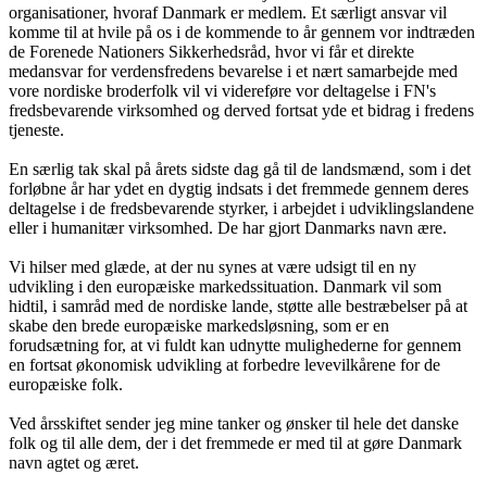
organisationer, hvoraf Danmark er medlem. Et særligt ansvar vil
komme til at hvile på os i de kommende to år gennem vor indtræden
de Forenede Nationers Sikkerhedsråd, hvor vi får et direkte
medansvar for verdensfredens bevarelse i et nært samarbejde med
vore nordiske broderfolk vil vi videreføre vor deltagelse i FN's
fredsbevarende virksomhed og derved fortsat yde et bidrag i fredens
tjeneste.
En særlig tak skal på årets sidste dag gå til de landsmænd, som i det
forløbne år har ydet en dygtig indsats i det fremmede gennem deres
deltagelse i de fredsbevarende styrker, i arbejdet i udviklingslandene
eller i humanitær virksomhed. De har gjort Danmarks navn ære.
Vi hilser med glæde, at der nu synes at være udsigt til en ny
udvikling i den europæiske markedssituation. Danmark vil som
hidtil, i samråd med de nordiske lande, støtte alle bestræbelser på at
skabe den brede europæiske markedsløsning, som er en
forudsætning for, at vi fuldt kan udnytte mulighederne for gennem
en fortsat økonomisk udvikling at forbedre levevilkårene for de
europæiske folk.
Ved årsskiftet sender jeg mine tanker og ønsker til hele det danske
folk og til alle dem, der i det fremmede er med til at gøre Danmark
navn agtet og æret.