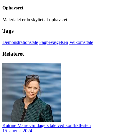
Ophavsret
Materialet er beskyttet af ophavsret
Tags
Demonstrationstale
Fagbevægelsen
Velkomsttale
Relateret
Katrine Marie Guldagers tale ved konfliktfesten
15. august 2024