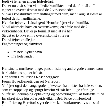
fordi vi fejrer en anden fødselsdag.
Det er nu et år siden vi indledte konflikten med det formål at få
tegnet en overenskomst med de 2 virksomheder.
Vi var i konstruktive forhandlinger med dem, men i august sidste år
forlod de forhandlingerne.
Hvorfor fejrer vi 1-årsdagen? Hvorfor fejrer vi en konflikt.
Vi vil allerhelst have en overenskomst, en aftale med de 2
virksomheder. Det er jo formålet med at stå her.
Så det er jo ikke en ny overenskomst vi fejrer
Det vi fejrer er alle jer
Fagforeninger og aktivister
Fra hele København
Fra hele landet
Kunstnere, musikere, unge, pensionister og andre gode venner, som
har bakket os op i et helt år.
Her, foran Brd. Price i Rosenborggade
Foran Hovedbanegården og Nørreport
Vi fejrer også de mange gode oplevelser fra turister fra hele verden,
som er stoppet op og spurgt hvorfor vi står her – uge efter uge.
Vi får skulderklap og opbakning og opfordringer til at fortsætte ,til vi
får sikret gode løn og arbejdsvilkår i Brd. Price og Hereford
Brd. Price og Hereford siger de ikke kan konkurrere, hvis de skal