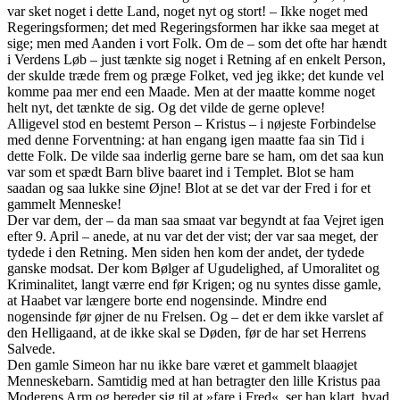
var sket noget i dette Land, noget nyt og stort! – Ikke noget med
Regeringsformen; det med Regeringsformen har ikke saa meget at
sige; men med Aanden i vort Folk. Om de – som det ofte har hændt
i Verdens Løb – just tænkte sig noget i Retning af en enkelt Person,
der skulde træde frem og præge Folket, ved jeg ikke; det kunde vel
komme paa mer end een Maade. Men at der maatte komme noget
helt nyt, det tænkte de sig. Og det vilde de gerne opleve!
Alligevel stod en bestemt Person – Kristus – i nøjeste Forbindelse
med denne Forventning: at han engang igen maatte faa sin Tid i
dette Folk. De vilde saa inderlig gerne bare se ham, om det saa kun
var som et spædt Barn blive baaret ind i Templet. Blot se ham
saadan og saa lukke sine Øjne! Blot at se det var der Fred i for et
gammelt Menneske!
Der var dem, der – da man saa smaat var begyndt at faa Vejret igen
efter 9. April – anede, at nu var det der vist; der var saa meget, der
tydede i den Retning. Men siden hen kom der andet, der tydede
ganske modsat. Der kom Bølger af Ugudelighed, af Umoralitet og
Kriminalitet, langt værre end før Krigen; og nu syntes disse gamle,
at Haabet var længere borte end nogensinde. Mindre end
nogensinde før øjner de nu Frelsen. Og – det er dem ikke varslet af
den Helligaand, at de ikke skal se Døden, før de har set Herrens
Salvede.
Den gamle Simeon har nu ikke bare været et gammelt blaaøjet
Menneskebarn. Samtidig med at han betragter den lille Kristus paa
Moderens Arm og bereder sig til at »fare i Fred«, ser han klart, hvad