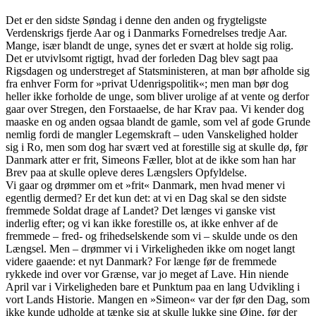
Det er den sidste Søndag i denne den anden og frygteligste
Verdenskrigs fjerde Aar og i Danmarks Fornedrelses tredje Aar.
Mange, især blandt de unge, synes det er svært at holde sig rolig.
Det er utvivlsomt rigtigt, hvad der forleden Dag blev sagt paa
Rigsdagen og understreget af Statsministeren, at man bør afholde sig
fra enhver Form for »privat Udenrigspolitik«; men man bør dog
heller ikke forholde de unge, som bliver urolige af at vente og derfor
gaar over Stregen, den Forstaaelse, de har Krav paa. Vi kender dog
maaske en og anden ogsaa blandt de gamle, som vel af gode Grunde
nemlig fordi de mangler Legemskraft – uden Vanskelighed holder
sig i Ro, men som dog har svært ved at forestille sig at skulle dø, før
Danmark atter er frit, Simeons Fæller, blot at de ikke som han har
Brev paa at skulle opleve deres Længslers Opfyldelse.
Vi gaar og drømmer om et »frit« Danmark, men hvad mener vi
egentlig dermed? Er det kun det: at vi en Dag skal se den sidste
fremmede Soldat drage af Landet? Det længes vi ganske vist
inderlig efter; og vi kan ikke forestille os, at ikke enhver af de
fremmede – fred- og frihedselskende som vi – skulde unde os den
Længsel. Men – drømmer vi i Virkeligheden ikke om noget langt
videre gaaende: et nyt Danmark? For længe før de fremmede
rykkede ind over vor Grænse, var jo meget af Lave. Hin niende
April var i Virkeligheden bare et Punktum paa en lang Udvikling i
vort Lands Historie. Mangen en »Simeon« var der før den Dag, som
ikke kunde udholde at tænke sig at skulle lukke sine Øjne, før der