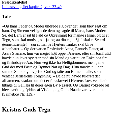
Prædikentekst
Lukasevangeliet kapitel 2, vers 33-40
Tale
»Og hans Fader og Moder undrede sig over det, som blev sagt om
ham. Og Simeon velsignede dem og sagde til Maria, hans Moder:
Se, det Barn er sat til Fald og Oprejsning for mange i Israel og til et
Tegn, som skal modsiges – ja, ogsaa din egen Sjæl skal et Sværd
gennemtrænge! – saa at mange Hjerters Tanker skal blive
aabenbaret. – Og der var en Profetinde Anna, Fanuels Datter, af
Asers Stamme; hun var meget højt oppe i Aarene; efter sin Jomfrutid
havde hun levet syv Aar med sin Mand og var nu en Enke paa fire
og firsindstyve Aar. Hun veg ikke fra Helligdommen, men tjente
Gud der med Faste og Bønner Nat og Dag. Hun traadte til i den
samme Stund og lovpriste Gud og talte om Barnet til alle, som
ventede Jerusalems Forløsning. – Da de nu havde fuldført det
altsammen, saadan som det er foreskrevet i Herrens Lov, vendte de
tilbage til Galilæa til deres egen By Nazaret. Og Barnet voksede og
blev stærkt og fyldtes af Visdom; og Guds Naade var over det.«
(Salmebog Nr. 139.)
Kristus Guds Tegn