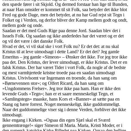
den spæde fører i sit Skjold. Og dermed forstaar han lige til Bunden,
at naar Han omsider er kommet til sit Folk, saa betyder det ikke blot
Fred og gode Dage, men det betyder, at nu har Gud rejst sit Tegn i
Folket og i Verden, og derfor bliver der Kamp mellem godt og ondt,
mellem gode og onde.
Saadan er det med Guds Rige paa denne Jord. Saadan blev det i
Israels Folk. Og saadan og ikke anderledes har det været og er det
og vil det være i det danske Folk.
Hvad er det, vi vil skal ske i vort Folk nu? Er det det: at nu skal
Kristus til at leve uimodsagt i dette Land? Er det det? Jeg gamle
Emeritus – jeg gamle »Simeon« – Ønsker det ikke. For jeg tror ikke
paa det. Den Kristus, der lever uimodsagt, er ikke Kristus. Det er en
falsk Kristus. Der har været Tider i vort Folk, da nogle af de bedste
og mest varmhjertede kristne troede paa en saadan uimodsagt
Kristus. Utvivlsomt var Ingemann en troende, da han sang om
»Børnevennen stor«; og Olfert Ricard, da han sang om
»Ungdommens Frelser«. Jeg tror ikke paa ham. Han er ikke den
levende Guds »Tegn«; han er et saare menneskeligt Tegn, et
»Samlingstegn« maaske, hans Kors et »Banner« at sætte paa en
Stang og bære forrest. Noget menneskeligt, ikke guddommeligt.
Naar det guddommelige viser sig i denne Verden, forbliver det ikke
uimodsagt.
Ikke engang i Kirken. »Ogsaa din egen Sjæl skal et Sværd
gennemtrænge!« siger Simeon til Maria. Maria, Kristi Moder, er i
den romersk-katolske Kirke Billedet paa Kirken. Ogsaa den hellige