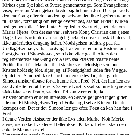
Kirkes egen Sjæl skal et Sværd gennemtrænge. Som Evangelierne
viser, hvordan Modsigelsen breder sig helt ind i Jesu Discipelkreds
den ene Gang efter den anden og, selvom den ikke ligefrem udarter
til Frafald, først langt om længe overvindes, saadan er det i Kirken
ned gennem alle Tider. I intet Slægtled er Sværdet gaaet udenom
Marias Hjerte. Om det saa var i selveste Kong Christian den sjettes
Dage, hvor Kristentro var kongelig befalet enhver dansk Undersaat,
ikke anderledes dengang heller. Modsigelsen holdt sig paa faa
Undtagelser nær; vi har forøvrigt fra den Tid en artig Historie om
Gæstgiveren i Skovshoved, som ikke vilde gaa til Alters den
reglementerede ene Gang om Aaret, saa Præsten maatte hente
Politiet for at faa Manden til at skikke sig – Modsigelsen mod
Kristus holdt sig blot, siger jeg, af Forsigtighed inden fire Vægge.
Og det er i Sandhed ikke Christian den sjettes Tid, den gamle
Simeon ønsker tilbage for at kunne fare i Fred. Nej, det han længes
saa dybt efter er: at Herrens Salvede Kristus skal komme tilsyne som
»Modsigelsens Tegn«, saa den Tid kan være endt, da
Kristendommen er uden Interesse, en Selvfølgelighed ingen gider
tale om. Et Modsigelsens Tegn i Folket og i selve Kirken. Det der
kæmpes om. Det er det, Simeon længes efter. Først da kan han fare i
Fred.
I denne Verden eksisterer der ikke Lys uden Mørke. Nok Mørke
alene, men ikke Lys alene. Heller ikke i Kirken. Heller ikke i den
enkelte Menneskesjæl.