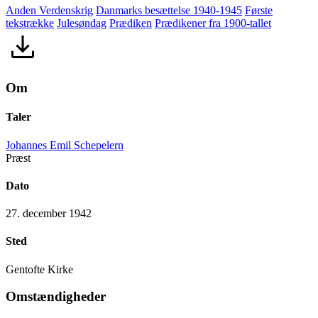
Anden Verdenskrig
Danmarks besættelse 1940-1945
Første
tekstrække
Julesøndag
Prædiken
Prædikener fra 1900-tallet
Om
Taler
Johannes Emil Schepelern
Præst
Dato
27. december 1942
Sted
Gentofte Kirke
Omstændigheder