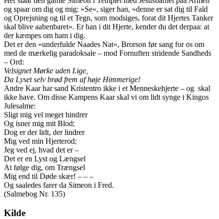
Her staar den gamle Simeon i Templet med Jesusbarnet paa Armen
og spaar om dig og mig: »Se«, siger han, »denne er sat dig til Fald
og Oprejsning og til et Tegn, som modsiges, forat dit Hjertes Tanker
skal blive aabenbaret«. Er han i dit Hjerte, kender du det derpaa: at
der kæmpes om ham i dig.
Det er den »underfulde Naades Nat«, Brorson før sang for os om
med de mærkelig paradoksale – mod Fornuften stridende Sandheds
– Ord:
Velsignet Mørke uden Lige,
Da Lyset selv brød frem af høje Himmerige!
Andre Kaar har sand Kristentro ikke i et Menneskehjerte – og skal
ikke have. Om disse Kampens Kaar skal vi om lidt synge i Kingos
Julesalme:
Sligt mig vel meget hindrer
Og isner mig mit Blod;
Dog er der lidt, der lindrer
Mig ved min Hjerterod;
Jeg ved ej, hvad det er –
Det er en Lyst og Længsel
At følge dig, om Trængsel
Mig end til Døde skær! – – –
Og saaledes farer da Simeon i Fred.
(Salmebog Nr. 135)
Kilde