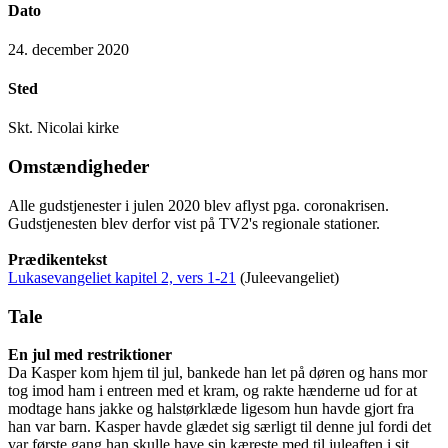
Dato
24. december 2020
Sted
Skt. Nicolai kirke
Omstændigheder
Alle gudstjenester i julen 2020 blev aflyst pga. coronakrisen.
Gudstjenesten blev derfor vist på TV2's regionale stationer.
Prædikentekst
Lukasevangeliet kapitel 2, vers 1-21
(Juleevangeliet)
Tale
En jul med restriktioner
Da Kasper kom hjem til jul, bankede han let på døren og hans mor
tog imod ham i entreen med et kram, og rakte hænderne ud for at
modtage hans jakke og halstørklæde ligesom hun havde gjort fra
han var barn. Kasper havde glædet sig særligt til denne jul fordi det
var første gang han skulle have sin kæreste med til juleaften i sit