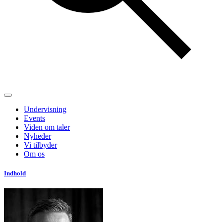
Undervisning
Events
Viden om taler
Nyheder
Vi tilbyder
Om os
Indhold