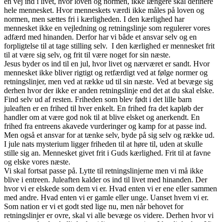
en vej ind i livet, hvor loven og normen, ikke længere skal definere
hele mennesket. Hvor menneskets værdi ikke måles på loven og
normen, men sættes fri i kærligheden. I den kærlighed har
mennesket ikke en vejledning og retningslinje som regulerer vores
adfærd med hinanden. Derfor har vi både et ansvar selv og en
forpligtelse til at tage stilling selv. I den kærlighed er mennesket frit
til at være sig selv, og frit til være noget for sin næste.
Jesus byder os ind til en jul, hvor livet og nærværet er sandt. Hvor
mennesket ikke bliver rigtigt og retfærdigt ved at følge normer og
retningslinjer, men ved at række ud til sin næste. Ved at bevæge sig
derhen hvor der ikke er anden retningslinje end det at du skal elske.
Find selv ud af resten. Friheden som blev født i det lille barn
juleaften er en frihed til hver enkelt. En frihed fra det kapløb der
handler om at være god nok til at blive elsket og anerkendt. En
frihed fra entreens akavede vurderinger og kamp for at passe ind.
Men også et ansvar for at tænke selv, byde på sig selv og række ud.
I jule nats mysterium ligger friheden til at høre til, uden at skulle
stille sig an. Mennesket givet frit i Guds kærlighed. Frit til at favne
og elske vores næste.
Vi skal fortsat passe på. Lytte til retningslinjerne men vi må ikke
blive i entreen. Juleaften kalder os ind til livet med hinanden. Der
hvor vi er elskede som dem vi er. Hvad enten vi er ene eller sammen
med andre. Hvad enten vi er gamle eller unge. Uanset hvem vi er.
Som nation er vi et godt sted lige nu, men når behovet for
retningslinjer er ovre, skal vi alle bevæge os videre. Derhen hvor vi