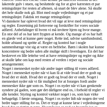
lakerede gulv i stuen, og besluttede sig for at give kæresten et par
retningslinjer for resten af aftenen, så snart de blev alene. Så skulle
det hele skulle nok gå. Blot med nogle vejledninger og et par
retningslinjer. Faktisk ret mange retningslinjer.
Vi danskere har oplevet hvad det vil sige at leve med retningslinjer
og regler. Ensretning på fortovene og forskrifter for vores sociale
adfærd. Anbefalinger til hvem vi må invitere hjem og hvor mange.
En stor del af os har lært frygten at kende. Og mange af os har haft
en glæde ved at kunne
gøre
noget. Rette ind, udvise samfundssind,
holde afstand og spritte af. Regler og kontrol har i nogle
sammenhænge vist sig at være en befrielse. Børn i skolen har kunne
koncentrere sig bedre uden alle mulige skift i hverdagen. En del har
beskrevet en lille lettelse ved at have retningslinjer og regler og ikke
at skulle løbe om kap med resten af verden i rejser og sociale
arrangementer.
Noget i mennesket nyder når andre tager stilling til vores adfærd.
Noget i mennesket nyder når vi kan få at vide hvad der er godt og
hvad der er skidt. Hvad der er godt og hvad der er ondt. Noget i
mennesket nyder når vi får mulighed for at forarges fordi andre
mennesker ikke gør som os. Noget i os nyder når vi kan genkende
syndere på gaden, som gør det dårligere end os, i forhold til regler vi
alle kender. Styring og kontrol vækker noget i os, som kan virke
behageligt. I første omgang. Noget i os nyder lidt når nogen der ved
bedre tager stilling for os. Det er trygt at kunne læse i vejledningerne