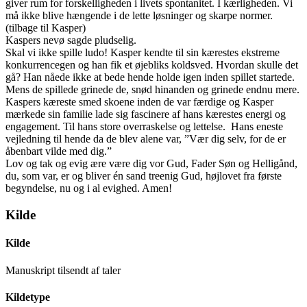
giver rum for forskelligheden i livets spontanitet. I kærligheden. Vi
må ikke blive hængende i de lette løsninger og skarpe normer.
(tilbage til Kasper)
Kaspers nevø sagde pludselig.
Skal vi ikke spille ludo! Kasper kendte til sin kærestes ekstreme
konkurrencegen og han fik et øjebliks koldsved. Hvordan skulle det
gå? Han nåede ikke at bede hende holde igen inden spillet startede.
Mens de spillede grinede de, snød hinanden og grinede endnu mere.
Kaspers kæreste smed skoene inden de var færdige og Kasper
mærkede sin familie lade sig fascinere af hans kærestes energi og
engagement. Til hans store overraskelse og lettelse. Hans eneste
vejledning til hende da de blev alene var, ”Vær dig selv, for de er
åbenbart vilde med dig.”
Lov og tak og evig ære være dig vor Gud, Fader Søn og Helligånd,
du, som var, er og bliver én sand treenig Gud, højlovet fra første
begyndelse, nu og i al evighed. Amen!
Kilde
Kilde
Manuskript tilsendt af taler
Kildetype