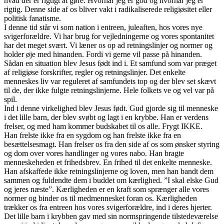
hvad der er rigtigt at gøre. Hvornår jeg er god og hvornår jeg er
rigtig. Denne side af os bliver vakt i radikaliserede religiøsitet eller
politisk fanatisme.
I denne tid står vi som nation i entreen, juleaften, hos vores nye
svigerforældre. Vi har brug for vejledningerne og vores spontanitet
har det meget svært. Vi læner os op ad retningslinjer og normer og
holder øje med hinanden. Fordi vi gerne vil passe på hinanden.
Sådan en situation blev Jesus født ind i. Et samfund som var præget
af religiøse forskrifter, regler og retningslinjer. Det enkelte
menneskes liv var reguleret af samfundets top og der blev set skævt
til de, der ikke fulgte retningslinjerne. Hele folkets ve og vel var på
spil.
Ind i denne virkelighed blev Jesus født. Gud gjorde sig til menneske
i det lille barn, der blev svøbt og lagt i en krybbe. Han er verdens
frelser, og med ham kommer budskabet til os alle. Frygt IKKE.
Han frelste ikke fra en sygdom og han frelste ikke fra en
besættelsesmagt. Han frelser os fra den side af os som ønsker styring
og dom over vores handlinger og vores nabo. Han bragte
menneskeheden et frihedsbrev. En frihed til det enkelte menneske.
Han afskaffede ikke retningslinjerne og loven, men han bandt dem
sammen og fuldendte dem i buddet om kærlighed. ”I skal elske Gud
og jeres næste”. Kærligheden er en kraft som sprænger alle vores
normer og binder os til medmennesket foran os. Kærligheden
trækker os fra entreen hos vores svigerforældre, ind i deres hjerter.
Det lille barn i krybben gav med sin normspringende tilstedeværelse