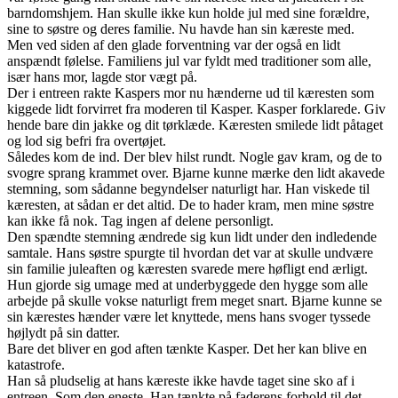
barndomshjem. Han skulle ikke kun holde jul med sine forældre,
sine to søstre og deres familie. Nu havde han sin kæreste med.
Men ved siden af den glade forventning var der også en lidt
anspændt følelse. Familiens jul var fyldt med traditioner som alle,
især hans mor, lagde stor vægt på.
Der i entreen rakte Kaspers mor nu hænderne ud til kæresten som
kiggede lidt forvirret fra moderen til Kasper. Kasper forklarede. Giv
hende bare din jakke og dit tørklæde. Kæresten smilede lidt påtaget
og lod sig befri fra overtøjet.
Således kom de ind. Der blev hilst rundt. Nogle gav kram, og de to
svogre sprang krammet over. Bjarne kunne mærke den lidt akavede
stemning, som sådanne begyndelser naturligt har. Han viskede til
kæresten, at sådan er det altid. De to hader kram, men mine søstre
kan ikke få nok. Tag ingen af delene personligt.
Den spændte stemning ændrede sig kun lidt under den indledende
samtale. Hans søstre spurgte til hvordan det var at skulle undvære
sin familie juleaften og kæresten svarede mere høfligt end ærligt.
Hun gjorde sig umage med at underbyggede den hygge som alle
arbejde på skulle vokse naturligt frem meget snart. Bjarne kunne se
sin kærestes hænder være let knyttede, mens hans svoger tyssede
højlydt på sin datter.
Bare det bliver en god aften tænkte Kasper. Det her kan blive en
katastrofe.
Han så pludselig at hans kæreste ikke havde taget sine sko af i
entreen. Som den eneste. Han tænkte på faderens forhold til det