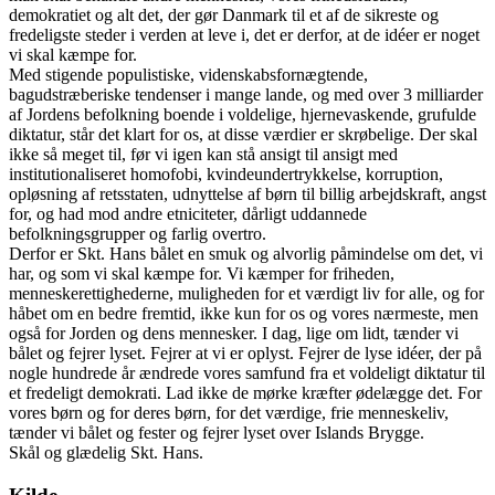
demokratiet og alt det, der gør Danmark til et af de sikreste og
fredeligste steder i verden at leve i, det er derfor, at de idéer er noget
vi skal kæmpe for.
Med stigende populistiske, videnskabsfornægtende,
bagudstræberiske tendenser i mange lande, og med over 3 milliarder
af Jordens befolkning boende i voldelige, hjernevaskende, grufulde
diktatur, står det klart for os, at disse værdier er skrøbelige. Der skal
ikke så meget til, før vi igen kan stå ansigt til ansigt med
institutionaliseret homofobi, kvindeundertrykkelse, korruption,
opløsning af retsstaten, udnyttelse af børn til billig arbejdskraft, angst
for, og had mod andre etniciteter, dårligt uddannede
befolkningsgrupper og farlig overtro.
Derfor er Skt. Hans bålet en smuk og alvorlig påmindelse om det, vi
har, og som vi skal kæmpe for. Vi kæmper for friheden,
menneskerettighederne, muligheden for et værdigt liv for alle, og for
håbet om en bedre fremtid, ikke kun for os og vores nærmeste, men
også for Jorden og dens mennesker. I dag, lige om lidt, tænder vi
bålet og fejrer lyset. Fejrer at vi er oplyst. Fejrer de lyse idéer, der på
nogle hundrede år ændrede vores samfund fra et voldeligt diktatur til
et fredeligt demokrati. Lad ikke de mørke kræfter ødelægge det. For
vores børn og for deres børn, for det værdige, frie menneskeliv,
tænder vi bålet og fester og fejrer lyset over Islands Brygge.
Skål og glædelig Skt. Hans.