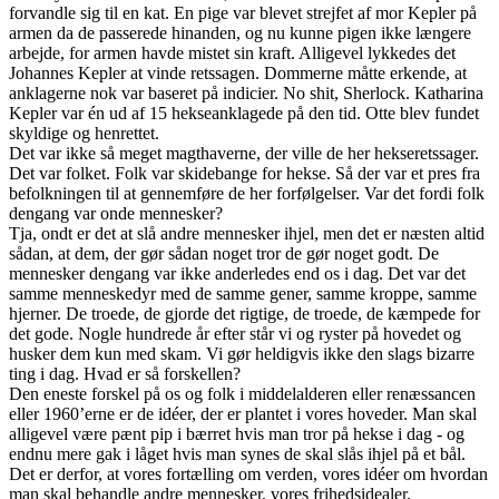
forvandle sig til en kat. En pige var blevet strejfet af mor Kepler på
armen da de passerede hinanden, og nu kunne pigen ikke længere
arbejde, for armen havde mistet sin kraft. Alligevel lykkedes det
Johannes Kepler at vinde retssagen. Dommerne måtte erkende, at
anklagerne nok var baseret på indicier. No shit, Sherlock. Katharina
Kepler var én ud af 15 hekseanklagede på den tid. Otte blev fundet
skyldige og henrettet.
Det var ikke så meget magthaverne, der ville de her hekseretssager.
Det var folket. Folk var skidebange for hekse. Så der var et pres fra
befolkningen til at gennemføre de her forfølgelser. Var det fordi folk
dengang var onde mennesker?
Tja, ondt er det at slå andre mennesker ihjel, men det er næsten altid
sådan, at dem, der gør sådan noget tror de gør noget godt. De
mennesker dengang var ikke anderledes end os i dag. Det var det
samme menneskedyr med de samme gener, samme kroppe, samme
hjerner. De troede, de gjorde det rigtige, de troede, de kæmpede for
det gode. Nogle hundrede år efter står vi og ryster på hovedet og
husker dem kun med skam. Vi gør heldigvis ikke den slags bizarre
ting i dag. Hvad er så forskellen?
Den eneste forskel på os og folk i middelalderen eller renæssancen
eller 1960’erne er de idéer, der er plantet i vores hoveder. Man skal
alligevel være pænt pip i bærret hvis man tror på hekse i dag - og
endnu mere gak i låget hvis man synes de skal slås ihjel på et bål.
Det er derfor, at vores fortælling om verden, vores idéer om hvordan
man skal behandle andre mennesker, vores frihedsidealer,