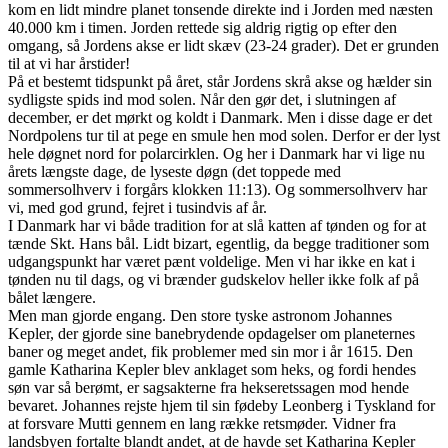
kom en lidt mindre planet tonsende direkte ind i Jorden med næsten
40.000 km i timen. Jorden rettede sig aldrig rigtig op efter den
omgang, så Jordens akse er lidt skæv (23-24 grader). Det er grunden
til at vi har årstider!
På et bestemt tidspunkt på året, står Jordens skrå akse og hælder sin
sydligste spids ind mod solen. Når den gør det, i slutningen af
december, er det mørkt og koldt i Danmark. Men i disse dage er det
Nordpolens tur til at pege en smule hen mod solen. Derfor er der lyst
hele døgnet nord for polarcirklen. Og her i Danmark har vi lige nu
årets længste dage, de lyseste døgn (det toppede med
sommersolhverv i forgårs klokken 11:13). Og sommersolhverv har
vi, med god grund, fejret i tusindvis af år.
I Danmark har vi både tradition for at slå katten af tønden og for at
tænde Skt. Hans bål. Lidt bizart, egentlig, da begge traditioner som
udgangspunkt har været pænt voldelige. Men vi har ikke en kat i
tønden nu til dags, og vi brænder gudskelov heller ikke folk af på
bålet længere.
Men man gjorde engang. Den store tyske astronom Johannes
Kepler, der gjorde sine banebrydende opdagelser om planeternes
baner og meget andet, fik problemer med sin mor i år 1615. Den
gamle Katharina Kepler blev anklaget som heks, og fordi hendes
søn var så berømt, er sagsakterne fra hekseretssagen mod hende
bevaret. Johannes rejste hjem til sin fødeby Leonberg i Tyskland for
at forsvare Mutti gennem en lang række retsmøder. Vidner fra
landsbyen fortalte blandt andet, at de havde set Katharina Kepler