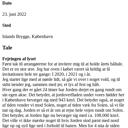
Dato
23. juni 2022
Sted
Islands Brygge, København
Tale
Fejringen af lyset
Først tak til arrangørerne for at invitere mig til at holde årets båltale.
Det er en stor ære. Jeg har oven i købet været så heldig at få
invitationen hele tre gange: I 2020, i 2021 og i år.
Jeg starter lige med at nørde lidt, så går vi over i noget vold, og til
sidst tænder jeg, sammen med jer, et lys af fest og håb.
Hver gang der er gået 24 timer har Jorden drejet en gang rundt om
sin egen akse. Det betyder, at jordoverfladen under vores fødder her
i København bevæger sig med 943 km/t. Det betyder også, at noget
af tiden vender vi mod Solen, noget af tiden væk fra Solen, så vi får
nat og dag. Jorden er så et år om at rejse hele vejen rundt om Solen.
Det betyder, at Jorden lige nu bevæger sig med ca. 108.000 km/t.
Det ville vi ikke mærke noget til hvis Jorden stod pænt med nord
lige op og syd lige ned i forhold til banen. Men for 4 mia år siden