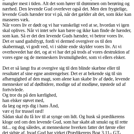
mangler mest i tiden. Alt det som hører til drømmen om berøring og
nærhed. Den levende Gud overlever også det. Men den frygtelige,
levende Guds hænder tror vi på, når det gælder alt det, som ikke kan
masseres væk.
Når vores liv er dødt og vi har vanskeligt ved at se, hvordan vi igen
skal oplives. Når vi intet selv kan bære og ikke kan finde de hænder,
som kan. Så er det den levende Guds hænder, vi betror vores liv.
Det er sand gudsfrygt, fordi vi dermed overgiver os til den
skabermagt, vi godt ved, vi i sidste ende skylder vores liv. At vi
overhovedet har det, og at vi har det på trods af vores destruktion af
vores egne og de menneskers livsmuligheder, som vi ellers elsker.
Det er så langt fra at overgive sig til den blinde skæbne eller til
resultatet af sine egne anstrengelser. Det er at bekende sig til sin
afhængighed af den magt, som alene kan skabe liv af døde, levende
mennesker ud af dødbidere, modige ud af modløse, trøstede ud af
fortvivlede.
Og tror du på den kærlighed,
han elsker støvet med,
da læg og rejs dig i hans Ånd,
vær ej for trussel ræd!
Sådan skal du få lov til at synge om lidt. Og husk så prædikerens
kloge ord om den levende Gud, som har skabt alt smukt og til rette
tid... og dog således, at menneskene hverken fatter det første eller
det sidste af, hvad Gud har virket (Prædikerens Bog 3,11– GT-