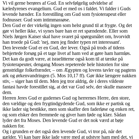
Vi vil gerne berøres af Gud. En selvfølgelig udvidelse af
kæledyrenes evangelium. Gud er med os i faldet. Vi falder i Guds
levende hænder. En forestilling om Gud som fysioterapeut eller
fodnusser. Gud som intimmassøse.
Den Gud er der virkelig ingen som helst grund til at frygte. Og det
gør vi heller ikke, vi synes bare han er ret spændende. Eller som
Niels Jørgen Kaiser skal have svaret på spørgsmålet om, hvorvidt
han troede på Gud: 'nej, men jeg finder typen ret interessant'.
Den levende Gud er en Gud, der lever. Også på trods af tidens
behjertede forsøg på et tage livet af ham ved at gøre ham harmløs.
Det kan da godt være, at israelitterne også kom til at tænke på
fysioterapeuter, dengang Moses repeterede hele historien for sine
genstridige folkefrænder, – om Ægypten og lovens tavler og pagtens
ark og ørkenvandringen (5. Mos 10,17 ff). Gør ikke længere nakken
stiv, – siger han til dem. Men jeg tror aldrig, de i deres vildeste
fantasi havde forestillet sig, at det var Gud selv, der skulle massere
dem.
Herren Jeres Gud er gudernes Gud og herrernes Herre, den store,
den vældige og den frygtindgydende Gud, som ikke er partisk og
ikke lader sig bestikke, men som skaffer den faderløse og enken ret,
og som elsker den fremmede og giver ham føde og klær. Sådan
lyder det fra Moses. Den levende Gud er det nok værd at bøje
nakken for.
Og i grunden er det også den levende Gud, vi tror på, når det
gælder. Vi kan bare ikke lade være med at udstyre ham med det, vi