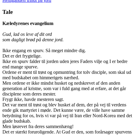
Helligånden trindt på jord
Tale
Kæledyrenes evangelium
Gud, lad os leve af dit ord
som dagligt brød på denne jord.
Ikke engang en spurv. Så meget mindre dig.
Det er det frygtelige.
Ikke en spurv falder til jorden uden jeres Faders vilje og I er bedre
end mange spurve.
Ordene er ment til trøst og opmuntring for tolv disciple, som skal ud
med budskabet om himmerigets nærhed.
Men ordene er ikke mindst husket og nedskrevet af den anden
generation af kristne, som var i fuld gang med at erfare, at det går
disciplene som deres mester.
Frygt ikke, havde mesteren sagt.
Det var ment til trøst og blev husket af dem, der på vej til verdens
ende gik martyriet i møde. Det kunne være, de ville have samme
betydning for os, hvis vi var på vej til Iran eller Nord-Korea med det
glade budskab.
Men løsrevet fra deres sammenhæng!
Det er stærkt foruroligende. At Gud er den, som forårsager spurvens