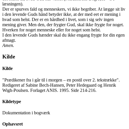
læsningen).
Der er spurves fald og menneskers, vi ikke begriber. At lægge sit liv
i den levende Guds hånd betyder ikke, at der med eet er mening i
hvad som helst. Der er en hårdhed i livet, som i sig selv ingen
mening giver. Men den, der frygter Gud, skal ikke frygte for noget.
Hverken for noget menneske eller for noget som helst.
I den levende Guds hænder skal du ikke engang frygte for din egen
afmagt.
Amen.
Kilde
Kilde
"Prædikener fra i går til i morgen – en postil over 2. tekstrække".
Redigeret af Sabine Bech-Hansen, Peter Hedegaard og Henrik
Wigh-Poulsen. Forlaget ANIS. 1995. Side 214-216.
Kildetype
Dokumentation i bogværk
Ophavsret