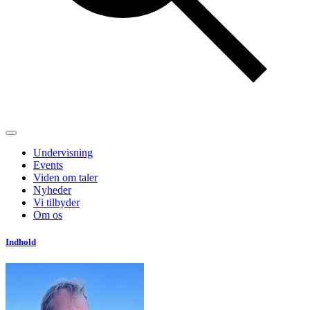
Undervisning
Events
Viden om taler
Nyheder
Vi tilbyder
Om os
Indhold