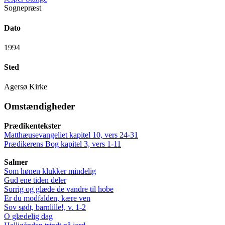
Sognepræst
Dato
1994
Sted
Agersø Kirke
Omstændigheder
Prædikentekster
Matthæusevangeliet kapitel 10, vers 24-31
Prædikerens Bog kapitel 3, vers 1-11
Salmer
Som hønen klukker mindelig
Gud ene tiden deler
Sorrig og glæde de vandre til hobe
Er du modfalden, kære ven
Sov sødt, barnlille!, v. 1-2
O glædelig dag