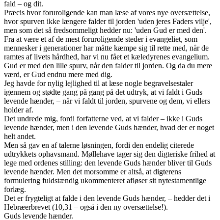
fald – og dit.
Præcis hvor foruroligende kan man læse af vores nye oversættelse,
hvor spurven ikke længere falder til jorden 'uden jeres Faders vilje',
men som det så fredsommeligt hedder nu: 'uden Gud er med den'.
Fra at være et af de mest foruroligende steder i evangeliet, som
mennesker i generationer har måtte kæmpe sig til rette med, når de
ramtes af livets hårdhed, har vi nu fået et kæledyrenes evangelium.
Gud er med den lille spurv, når den falder til jorden. Og da du mere
værd, er Gud endnu mere med dig.
Jeg havde for nylig lejlighed til at læse nogle begravelsestaler
igennem og stødte gang på gang på det udtryk, at vi faldt i Guds
levende hænder, – når vi faldt til jorden, spurvene og dem, vi ellers
holder af.
Det undrede mig, fordi forfatterne ved, at vi falder – ikke i Guds
levende hænder, men i den levende Guds hænder, hvad der er noget
helt andet.
Men så gav en af talerne løsningen, fordi den endelig citerede
udtrykkets ophavsmand. Møllehave tager sig den digteriske frihed at
lege med ordenes stilling: den levende Guds hænder bliver til Guds
levende hænder. Men det morsomme er altså, at digterens
formulering fuldstændig ukommenteret afløser sit nytestamentlige
forlæg.
Det er frygteligt at falde i den levende Guds hænder, – hedder det i
Hebræerbrevet (10,31 – også i den ny oversættelse!).
Guds levende hænder.