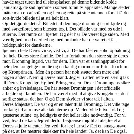
havde taget turen ind til slotspladsen på denne bidende kolde
januardag, de sad hjemme i sofaen foran tv-apparatet. Mange steder
måtte man op af sofaen og hen og rette på stueantennen for at få det
sort-hvide billede til at stå helt klart.
Og det gjorde det så. Billedet af den unge dronning i sort kjole og
med sørgefloret, som blæsten tog i. Det billede var med os ude i
stuerne. Det ramte os i hjertet. Og dér har De været lige siden. Med
værdighed, med nærhed og med omtanke har de været et fast
holdepunkt for danskerne.
Igennem hele Deres virke, ved vi, at De har fået en solid opbakning
fra hele Deres store familie. De har fortalt om den store støtte deres
mor, Dronning Ingrid, var for dem. Hun var et samlingspunkt for
hele den kongelige familie og en kærlig mormor for Prins Joachim
og Kronprinsen. Men én person har nok støttet dem mere end
nogen anden. Nemlig Deres mand. Jeg vil i aften rette en særlig tak
til Deres Kongelige Højhed Prinsgemalen. De er Dronningens sikre
anker og livsledsager. De har støttet Dronningen i det officielle
arbejde og i familien. De har været med til at give Kongehuset den
særlige status, det har. Også Dem skylder vi stor tak i aften.
Deres Majestæt. De var og er en talentfuld Dronning. Det ville tage
for lang tid at remse alle talenterne op. Maden ville blive kold og
gæsterne sultne, og heldigvis er det heller ikke nødvendigt. For vi
ved, hvad de kan. Jeg vil derfor begrænse mig til at afsløre et af
Deres skjulte talenter. Jeg ved, for jeg har selv fået en smagsprøve
på det, at De mestrer dialekter fra hele landet. Ja, det kan De også,