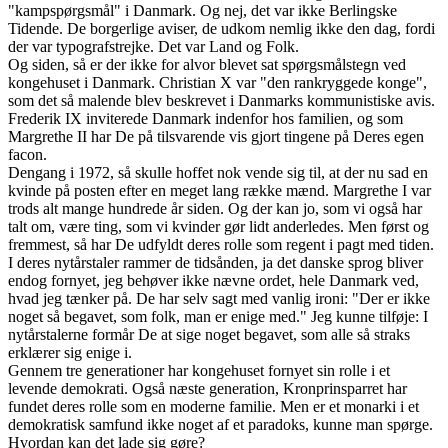
"kampspørgsmål" i Danmark. Og nej, det var ikke Berlingske
Tidende. De borgerlige aviser, de udkom nemlig ikke den dag, fordi
der var typografstrejke. Det var Land og Folk.
Og siden, så er der ikke for alvor blevet sat spørgsmålstegn ved
kongehuset i Danmark. Christian X var "den rankryggede konge",
som det så malende blev beskrevet i Danmarks kommunistiske avis.
Frederik IX inviterede Danmark indenfor hos familien, og som
Margrethe II har De på tilsvarende vis gjort tingene på Deres egen
facon.
Dengang i 1972, så skulle hoffet nok vende sig til, at der nu sad en
kvinde på posten efter en meget lang række mænd. Margrethe I var
trods alt mange hundrede år siden. Og der kan jo, som vi også har
talt om, være ting, som vi kvinder gør lidt anderledes. Men først og
fremmest, så har De udfyldt deres rolle som regent i pagt med tiden.
I deres nytårstaler rammer de tidsånden, ja det danske sprog bliver
endog fornyet, jeg behøver ikke nævne ordet, hele Danmark ved,
hvad jeg tænker på. De har selv sagt med vanlig ironi: "Der er ikke
noget så begavet, som folk, man er enige med." Jeg kunne tilføje: I
nytårstalerne formår De at sige noget begavet, som alle så straks
erklærer sig enige i.
Gennem tre generationer har kongehuset fornyet sin rolle i et
levende demokrati. Også næste generation, Kronprinsparret har
fundet deres rolle som en moderne familie. Men er et monarki i et
demokratisk samfund ikke noget af et paradoks, kunne man spørge.
Hvordan kan det lade sig gøre?