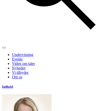
Undervisning
Events
Viden om taler
Nyheder
Vi tilbyder
Om os
Indhold