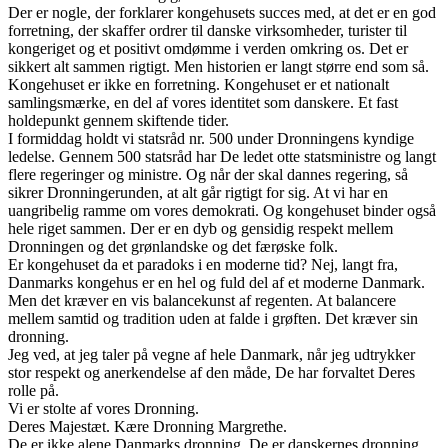
Der er nogle, der forklarer kongehusets succes med, at det er en god
forretning, der skaffer ordrer til danske virksomheder, turister til
kongeriget og et positivt omdømme i verden omkring os. Det er
sikkert alt sammen rigtigt. Men historien er langt større end som så.
Kongehuset er ikke en forretning. Kongehuset er et nationalt
samlingsmærke, en del af vores identitet som danskere. Et fast
holdepunkt gennem skiftende tider.
I formiddag holdt vi statsråd nr. 500 under Dronningens kyndige
ledelse. Gennem 500 statsråd har De ledet otte statsministre og langt
flere regeringer og ministre. Og når der skal dannes regering, så
sikrer Dronningerunden, at alt går rigtigt for sig. At vi har en
uangribelig ramme om vores demokrati. Og kongehuset binder også
hele riget sammen. Der er en dyb og gensidig respekt mellem
Dronningen og det grønlandske og det færøske folk.
Er kongehuset da et paradoks i en moderne tid? Nej, langt fra,
Danmarks kongehus er en hel og fuld del af et moderne Danmark.
Men det kræver en vis balancekunst af regenten. At balancere
mellem samtid og tradition uden at falde i grøften. Det kræver sin
dronning.
Jeg ved, at jeg taler på vegne af hele Danmark, når jeg udtrykker
stor respekt og anerkendelse af den måde, De har forvaltet Deres
rolle på.
Vi er stolte af vores Dronning.
Deres Majestæt. Kære Dronning Margrethe.
De er ikke alene Danmarks dronning. De er danskernes dronning.