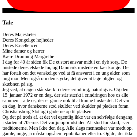
Tale
Deres Majestæter
Deres Kongelige højheder
Deres Excellencer
Mine damer og herrer
Kære Dronning Margrethe
I dag for 40 år siden fik De et stort ansvar midt i en dyb sorg. De
mistede deres elskede far, og Danmark mistede en kær konge. De
har fortalt om det vanskelige ved at få ansvaret i en ung alder, som
ung mor. Men også om den styrke, det giver at tage pligten og
skæbnen på sig.
Jeg ved, at dagen står stærkt i deres erindring, naturligvis. Og den
15. januar 1972 er en dag, der står stærkt i erindringen hos os alle
sammen – alle os, der er gamle nok til at kunne huske det. Det var
en dag, hvor danskerne stod skulder ved skulder på pladsen foran
Christiansborg Slot og i gaderne op til pladsen.
Og det på trods af, at det vel egentlig ikke var en selvfølge dengang
i starten af 70'erne. Det var jo opbrudstider. Alt stod for skud, især
traditionerne. Men ikke den dag. Alle slags mennesker var mødt op,
gamle, unge, ja måske også en republikaner eller to. Og de, der ikke