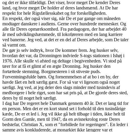
og det er ikke tilfældigt. Det viser, hvor meget De kender Deres
land, og hvor meget De holder af deres landsmænd. At De har
respekt for hele Rigsfællesskabet og for forskelligheden.
En respekt, der også viser sig, når De et par gange om måneden
modtager danskere i audiens. Gerne over hundrede mennesker. Og
alle får Deres opmærksomhed. Fra pædagogen, der har arbejdet 40
år med udviklingshæmmede, til lokoføreren med en lang karriere
ved banerne. Jeg ved, at det er en del af Deres arbejde, som De taler
så varmt om.
De gør jo selv indtryk, hvor De kommer frem. Jeg husker selv,
hvordan det var, da Dronningen indviede S-togs stationen i Ishøj i
1976. Alle skulle vi afsted og deltage i begivenheden. Vi stod på
tæer for at få et glimt af en ægte Dronning. Jeg husker den
fortættede stemning. Borgmesteren i sit stiveste puds.
Forventningsfulde børn. Og fornemmelsen af at bo i en by, der
havde fået en helt særlig gæst. For så var vi ligesom også noget
særligt. Jeg ved, at jeg deler den slags minder med tusindevis af
medborgere i hele riget, som har sat pris på, at De gjorde deres sted,
deres by til noget helt særligt.
I dag har De regeret hele Danmark gennem 40 år. Det er lang tid for
en person. Men det er en kort stund set i forhold til den tusindårige
kæde, De er et led i. Jeg vil ikke gå helt tilbage i tiden, ikke helt til
Gorm den Gamle, men til 1947, da en avisnekrolog roste Deres
bedstefar, Christian X, som et "forbillede for regeringen". En leder i
samme avis konkluderede, at monarkiet ikke længere var et