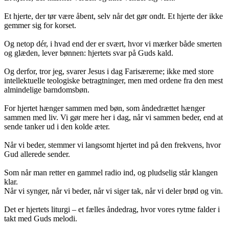
Et hjerte, der tør være åbent, selv når det gør ondt. Et hjerte der ikke
gemmer sig for korset.
Og netop dér, i hvad end der er svært, hvor vi mærker både smerten
og glæden, lever bønnen: hjertets svar på Guds kald.
Og derfor, tror jeg, svarer Jesus i dag Farisærerne; ikke med store
intellektuelle teologiske betragtninger, men med ordene fra den mest
almindelige barndomsbøn.
For hjertet hænger sammen med bøn, som åndedrættet hænger
sammen med liv. Vi gør mere her i dag, når vi sammen beder, end at
sende tanker ud i den kolde æter.
Når vi beder, stemmer vi langsomt hjertet ind på den frekvens, hvor
Gud allerede sender.
Som når man retter en gammel radio ind, og pludselig står klangen
klar.
Når vi synger, når vi beder, når vi siger tak, når vi deler brød og vin.
Det er hjertets liturgi – et fælles åndedrag, hvor vores rytme falder i
takt med Guds melodi.