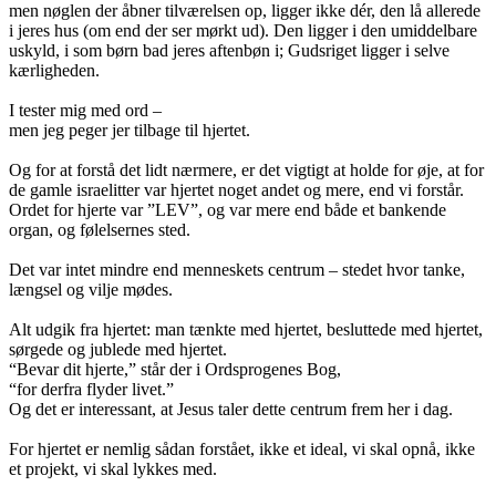
men nøglen der åbner tilværelsen op, ligger ikke dér, den lå allerede
i jeres hus (om end der ser mørkt ud). Den ligger i den umiddelbare
uskyld, i som børn bad jeres aftenbøn i; Gudsriget ligger i selve
kærligheden.
I tester mig med ord –
men jeg peger jer tilbage til hjertet.
Og for at forstå det lidt nærmere, er det vigtigt at holde for øje, at for
de gamle israelitter var hjertet noget andet og mere, end vi forstår.
Ordet for hjerte var ”LEV”, og var mere end både et bankende
organ, og følelsernes sted.
Det var intet mindre end menneskets centrum – stedet hvor tanke,
længsel og vilje mødes.
Alt udgik fra hjertet: man tænkte med hjertet, besluttede med hjertet,
sørgede og jublede med hjertet.
“Bevar dit hjerte,” står der i Ordsprogenes Bog,
“for derfra flyder livet.”
Og det er interessant, at Jesus taler dette centrum frem her i dag.
For hjertet er nemlig sådan forstået, ikke et ideal, vi skal opnå, ikke
et projekt, vi skal lykkes med.