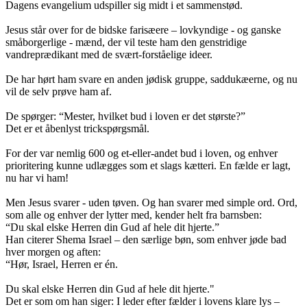
Dagens evangelium udspiller sig midt i et sammenstød.
Jesus står over for de bidske farisæere – lovkyndige - og ganske
småborgerlige - mænd, der vil teste ham den genstridige
vandreprædikant med de svært-forståelige ideer.
De har hørt ham svare en anden jødisk gruppe, saddukæerne, og nu
vil de selv prøve ham af.
De spørger: “Mester, hvilket bud i loven er det største?”
Det er et åbenlyst trickspørgsmål.
For der var nemlig 600 og et-eller-andet bud i loven, og enhver
prioritering kunne udlægges som et slags kætteri. En fælde er lagt,
nu har vi ham!
Men Jesus svarer - uden tøven. Og han svarer med simple ord. Ord,
som alle og enhver der lytter med, kender helt fra barnsben:
“Du skal elske Herren din Gud af hele dit hjerte.”
Han citerer Shema Israel – den særlige bøn, som enhver jøde bad
hver morgen og aften:
“Hør, Israel, Herren er én.
Du skal elske Herren din Gud af hele dit hjerte."
Det er som om han siger: I leder efter fælder i lovens klare lys –