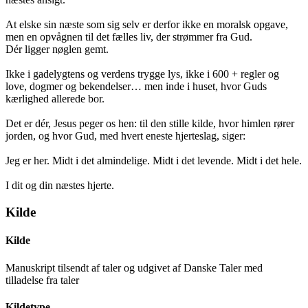
At elske sin næste som sig selv er derfor ikke en moralsk opgave,
men en opvågnen til det fælles liv, der strømmer fra Gud.
Dér ligger nøglen gemt.
Ikke i gadelygtens og verdens trygge lys, ikke i 600 + regler og
love, dogmer og bekendelser… men inde i huset, hvor Guds
kærlighed allerede bor.
Det er dér, Jesus peger os hen: til den stille kilde, hvor himlen rører
jorden, og hvor Gud, med hvert eneste hjerteslag, siger:
Jeg er her. Midt i det almindelige. Midt i det levende. Midt i det hele.
I dit og din næstes hjerte.
Kilde
Kilde
Manuskript tilsendt af taler og udgivet af Danske Taler med
tilladelse fra taler
Kildetype