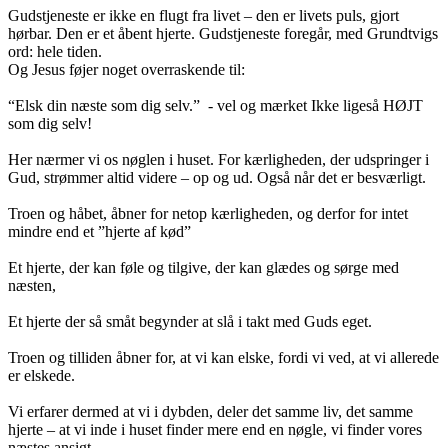
Gudstjeneste er ikke en flugt fra livet – den er livets puls, gjort
hørbar. Den er et åbent hjerte. Gudstjeneste foregår, med Grundtvigs
ord: hele tiden.
Og Jesus føjer noget overraskende til:
“Elsk din næste som dig selv.” - vel og mærket Ikke ligeså HØJT
som dig selv!
Her nærmer vi os nøglen i huset. For kærligheden, der udspringer i
Gud, strømmer altid videre – op og ud. Også når det er besværligt.
Troen og håbet, åbner for netop kærligheden, og derfor for intet
mindre end et ”hjerte af kød”
Et hjerte, der kan føle og tilgive, der kan glædes og sørge med
næsten,
Et hjerte der så småt begynder at slå i takt med Guds eget.
Troen og tilliden åbner for, at vi kan elske, fordi vi ved, at vi allerede
er elskede.
Vi erfarer dermed at vi i dybden, deler det samme liv, det samme
hjerte – at vi inde i huset finder mere end en nøgle, vi finder vores
næstes ansigt.