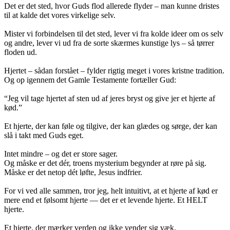
Det er det sted, hvor Guds flod allerede flyder – man kunne dristes
til at kalde det vores virkelige selv.
Mister vi forbindelsen til det sted, lever vi fra kolde ideer om os selv
og andre, lever vi ud fra de sorte skærmes kunstige lys – så tørrer
floden ud.
Hjertet – sådan forstået – fylder rigtig meget i vores kristne tradition.
Og op igennem det Gamle Testamente fortæller Gud:
“Jeg vil tage hjertet af sten ud af jeres bryst og give jer et hjerte af
kød.”
Et hjerte, der kan føle og tilgive, der kan glædes og sørge, der kan
slå i takt med Guds eget.
Intet mindre – og det er store sager.
Og måske er det dér, troens mysterium begynder at røre på sig.
Måske er det netop dét løfte, Jesus indfrier.
For vi ved alle sammen, tror jeg, helt intuitivt, at et hjerte af kød er
mere end et følsomt hjerte — det er et levende hjerte. Et HELT
hjerte.
Et hjerte, der mærker verden og ikke vender sig væk.