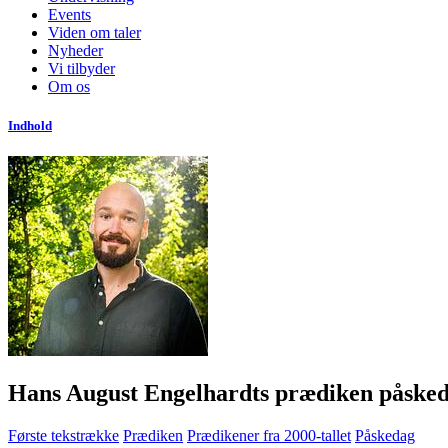
Events
Viden om taler
Nyheder
Vi tilbyder
Om os
Indhold
Hans August Engelhardts prædiken påske
Første tekstrække
Prædiken
Prædikener fra 2000-tallet
Påskedag