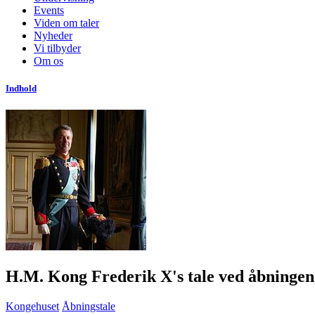
Events
Viden om taler
Nyheder
Vi tilbyder
Om os
Indhold
H.M. Kong Frederik X's tale ved åbningen 
Kongehuset
Åbningstale