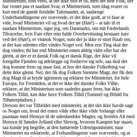
Ministerium, som veed, at det ikke blot er os, men det hele Folk, der
har ventet paa et saadant Svar, et Ministerium, som idag svarer os
kun med de gamle forslidte Talemaader, at, saalænge
Underhandlingerne ere svævende, er det ikke godt, at vi faae at
vide, hvad Ministeriet vil og hvad det tør (Hør!) – at tale til et
saadant Ministerium, siger jeg, om Danmarks, om mit Fædrelands
Tilværelse, hvis Fare efter min fulde Overbeviisning bestaaer især
ved det (Hør!), er vistnok Noget, som der jo ikke er stort Haab om,
at der kan udrettes eller vindes Noget ved. Men een Ting skal der
dog vindes; thi har end Ministeriet enten aldrig vidst eller har det
glemt, at der er et dansk Folk og et dansk Rige, der ikke vil
foregribe Fjenden og ødelægge og fordærve sig selv, saa skal det
dog komme frem og staae fast, at hos det danske Folkething var
dette ikke glemt. Nei, der fik dog Folkets Stemme Magt, der fik den
dog Magt til at bryde igjennem og erklære for Ministeriet, for hele
Europa, for Fremtiden, at det er ikke det danske Folks Villie,
erklære, at det Ministerium som saaledes gaaer frem, har ikke
Folkets Tillid, kan ikke have Folkets Tillid (Tummel og Bifald fra
Tilhørerpladsen.)
Dersom det var Tilfældet med ministeriet, at det slet ikke havde sagt
os Noget om, hvad det enten vilde eller ikke vilde forlange eller
paastaae med Hensyn til de udenlandske Magter, og fremfor Alt med
Hensyn til Sønder-Jylland eller Slesvig, hvorom Kampen har staaet,
saa kunde jeg begribe, at den høitærede Udenrigsminister, naar
Ministeriet nu erklærede, at Forhandlingerne vare svævende, og at