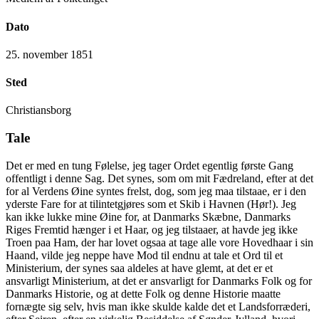
Dato
25. november 1851
Sted
Christiansborg
Tale
Det er med en tung Følelse, jeg tager Ordet egentlig første Gang
offentligt i denne Sag. Det synes, som om mit Fædreland, efter at det
for al Verdens Øine syntes frelst, dog, som jeg maa tilstaae, er i den
yderste Fare for at tilintetgjøres som et Skib i Havnen (Hør!). Jeg
kan ikke lukke mine Øine for, at Danmarks Skæbne, Danmarks
Riges Fremtid hænger i et Haar, og jeg tilstaaer, at havde jeg ikke
Troen paa Ham, der har lovet ogsaa at tage alle vore Hovedhaar i sin
Haand, vilde jeg neppe have Mod til endnu at tale et Ord til et
Ministerium, der synes saa aldeles at have glemt, at det er et
ansvarligt Ministerium, at det er ansvarligt for Danmarks Folk og for
Danmarks Historie, og at dette Folk og denne Historie maatte
fornægte sig selv, hvis man ikke skulde kalde det et Landsforræderi,