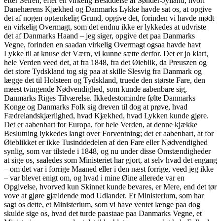
efter Seiren, efter en virkelig Besiddelse af Sønder-Jylland, hvori
Danehærens Kjækhed og Danmarks Lykke havde sat os, at opgive
det af nogen optænkelig Grund, opgive det, forinden vi havde mødt
en virkelig Overmagt, som det endnu ikke er lykkedes at udvriste
det af Danmarks Haand – jeg siger, opgive det paa Danmarks
Vegne, forinden en saadan virkelig Overmagt ogsaa havde havt
Lykke til at knuse det Værn, vi kunne sætte derfor. Det er jo klart,
hele Verden veed det, at fra 1848, fra det Øieblik, da Preuszen og
det store Tydskland tog sig paa at skille Slesvig fra Danmark og
lægge det til Holsteen og Tydskland, truede den største Fare, den
meest tvingende Nødvendighed, som kunde aabenbare sig,
Danmarks Riges Tilværelse. Ikkedestomindre følte Danmarks
Konge og Danmarks Folk sig dreven til dog at prøve, hvad
Fædrelandskjærlighed, hvad Kjækhed, hvad Lykken kunde gjøre.
Det er aabenbart for Europa, for hele Verden, at denne kjække
Beslutning lykkedes langt over Forventning; det er aabenbart, at for
Øieblikket er ikke Tusinddedelen af den Fare eller Nødvendighed
synlig, som var tilstede i 1848, og nu under disse Omstændigheder
at sige os, saaledes som Ministeriet har gjort, at selv hvad det engang
– om det var i forrige Maaned eller i den næst forrige, veed jeg ikke
– var blevet enigt om, og hvad i mine Øine allerede var en
Opgivelse, hvorved kun Skinnet kunde bevares, er Mere, end det tør
vove at gjøre gjældende mod Udlandet. Et Ministerium, som har
sagt os dette, et Ministerium, som vi have ventet længe paa dog
skulde sige os, hvad det turde paastaae paa Danmarks Vegne, et