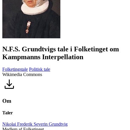
N.F.S. Grundtvigs tale i Folketinget om
Kampmanns Interpellation
Folketingstale
Politisk tale
Wikimedia Commons
Om
Taler
Nikolai Frederik Severin Grundtvig
Medlem af Folketinget