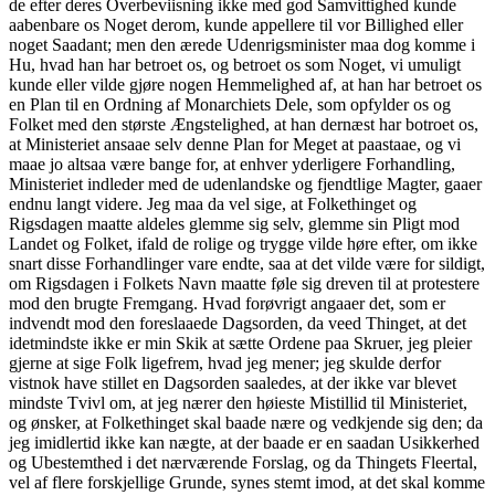
de efter deres Overbeviisning ikke med god Samvittighed kunde
aabenbare os Noget derom, kunde appellere til vor Billighed eller
noget Saadant; men den ærede Udenrigsminister maa dog komme i
Hu, hvad han har betroet os, og betroet os som Noget, vi umuligt
kunde eller vilde gjøre nogen Hemmelighed af, at han har betroet os
en Plan til en Ordning af Monarchiets Dele, som opfylder os og
Folket med den største Ængstelighed, at han dernæst har botroet os,
at Ministeriet ansaae selv denne Plan for Meget at paastaae, og vi
maae jo altsaa være bange for, at enhver yderligere Forhandling,
Ministeriet indleder med de udenlandske og fjendtlige Magter, gaaer
endnu langt videre. Jeg maa da vel sige, at Folkethinget og
Rigsdagen maatte aldeles glemme sig selv, glemme sin Pligt mod
Landet og Folket, ifald de rolige og trygge vilde høre efter, om ikke
snart disse Forhandlinger vare endte, saa at det vilde være for sildigt,
om Rigsdagen i Folkets Navn maatte føle sig dreven til at protestere
mod den brugte Fremgang. Hvad forøvrigt angaaer det, som er
indvendt mod den foreslaaede Dagsorden, da veed Thinget, at det
idetmindste ikke er min Skik at sætte Ordene paa Skruer, jeg pleier
gjerne at sige Folk ligefrem, hvad jeg mener; jeg skulde derfor
vistnok have stillet en Dagsorden saaledes, at der ikke var blevet
mindste Tvivl om, at jeg nærer den høieste Mistillid til Ministeriet,
og ønsker, at Folkethinget skal baade nære og vedkjende sig den; da
jeg imidlertid ikke kan nægte, at der baade er en saadan Usikkerhed
og Ubestemthed i det nærværende Forslag, og da Thingets Fleertal,
vel af flere forskjellige Grunde, synes stemt imod, at det skal komme