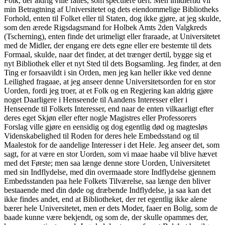
Folk, der aldrig ville fattes, som speculere deri. Men imidlertid vil
min Betragtning af Universitetet og dets eiendommelige Bibliotheks
Forhold, enten til Folket eller til Staten, dog ikke gjøre, at jeg skulde,
som den ærede Rigsdagsmand for Holbek Amts 2den Valgkreds
(Tscherning), enten finde det urimeligt eller fraraade, at Universitetet
med de Midler, der engang ere dets egne eller ere bestemte til dets
Formaal, skulde, naar det finder, at det trænger dertil, bygge sig et
nyt Bibliothek eller et nyt Sted til dets Bogsamling. Jeg finder, at den
Ting er forsaavildt i sin Orden, men jeg kan heller ikke ved denne
Leilighed fragaae, at jeg anseer denne Universitetsorden for en stor
Uorden, fordi jeg troer, at et Folk og en Regjering kan aldrig gjøre
noget Daarligere i Henseende til Aandens Interesser eller i
Henseende til Folkets Interesser, end naar de enten vilkaarligt efter
deres eget Skjøn eller efter nogle Magistres eller Professorers
Forslag ville gjøre en eensidig og dog egentlig død og magtesløs
Videnskabelighed til Roden for deres hele Embedsstand og til
Maalestok for de aandelige Interesser i det Hele. Jeg anseer det, som
sagt, for at være en stor Uorden, som vi maae haabe vil blive hævet
med det Første; men saa længe denne store Uorden, Universitetet
med sin Indflydelse, med din overmaade store Indflydelse gjennem
Embedsstanden paa hele Folkets Tilværelse, saa længe den bliver
bestaaende med din døde og dræbende Indflydelse, ja saa kan det
ikke findes andet, end at Bibliotheket, der ret egentlig ikke alene
bærer hele Universitetet, men er dets Moder, faaer en Bolig, som de
baade kunne være bekjendt, og som de, der skulle opammes der,