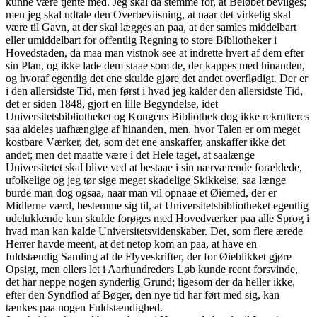
kunne være tjente med. Jeg skal da stemme for, at Beløbet bevilges;
men jeg skal udtale den Overbeviisning, at naar det virkelig skal
være til Gavn, at der skal lægges an paa, at der samles middelbart
eller umiddelbart for offentlig Regning to store Bibliotheker i
Hovedstaden, da maa man vistnok see at indrette hvert af dem efter
sin Plan, og ikke lade dem staae som de, der kappes med hinanden,
og hvoraf egentlig det ene skulde gjøre det andet overflødigt. Der er
i den allersidste Tid, men først i hvad jeg kalder den allersidste Tid,
det er siden 1848, gjort en lille Begyndelse, idet
Universitetsbibliotheket og Kongens Bibliothek dog ikke rekrutteres
saa aldeles uafhængige af hinanden, men, hvor Talen er om meget
kostbare Værker, det, som det ene anskaffer, anskaffer ikke det
andet; men det maatte være i det Hele taget, at saalænge
Universitetet skal blive ved at bestaae i sin nærværende forældede,
ufolkelige og jeg tør sige meget skadelige Skikkelse, saa længe
burde man dog ogsaa, naar man vil opnaae et Øiemed, der er
Midlerne værd, bestemme sig til, at Universitetsbibliotheket egentlig
udelukkende kun skulde forøges med Hovedværker paa alle Sprog i
hvad man kan kalde Universitetsvidenskaber. Det, som flere ærede
Herrer havde meent, at det netop kom an paa, at have en
fuldstændig Samling af de Flyveskrifter, der for Øieblikket gjøre
Opsigt, men ellers let i Aarhundreders Løb kunde reent forsvinde,
det har neppe nogen synderlig Grund; ligesom der da heller ikke,
efter den Syndflod af Bøger, den nye tid har ført med sig, kan
tænkes paa nogen Fuldstændighed.