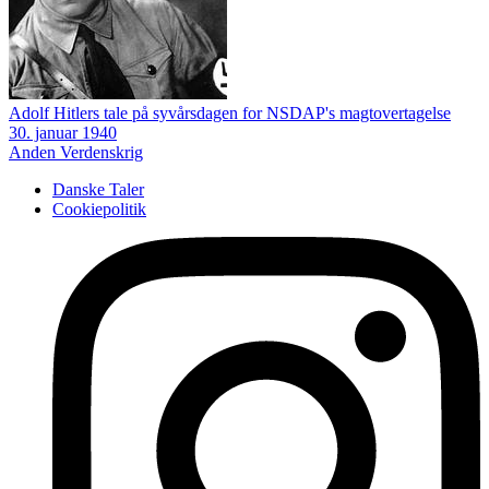
Adolf Hitlers tale på syvårsdagen for NSDAP's magtovertagelse
30. januar 1940
Anden Verdenskrig
Danske Taler
Cookiepolitik