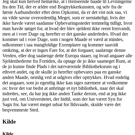
Jeg skal kun herved bemærke, at i Henseende baade til Levningerne
fra den Tid, der er ældre end Bogtrykkerkunsten, og selv fra de
første Aarhundreder efter dens Opkomst, da er det vist nok saa, vi
nu vilde savne overordentlig Meget, som er uerstatteligt, hvis der
ikke havde været saadanne Opbevaringssteder temmelig tidligt, hvor
man havde sørget for, at hvad der blev sjeldent ikke reent forsvandt,
men at i vore Dage og herefter er det ganske anderledes. Hvad der
kommer ud i vore Dage, som i nogen Maade er værd at mindes,
udkommer i saa mangfoldige Exemplarer og kommer saavidt
omkring, at der er ingen Fare for, at det forgaaer, saalænge denne
Verden, eller dog saalænge dette Europa staaer, og hvad angaaer alle
Sjeldenhederne fra Fortiden, da optage de jo ikke saameget Rum, at
de jo kunne finde Plads i det nærværende Bibliotheksrum og i
ethvert andet, og de skulle jo herefter opbevares paa en ganske
anden Maade, nemlig ved at udgives eller optrykkes. Hvad endelig
det angaaer, som jo egentlig ikke kan siges nærmere at vedkomme
os: hvor det var bedst at anbringe et nyt bibliothek, naar det skal
indrettes, see, da har jeg ikke anden Tanke derom, end at jeg ikke
just ved, om Universitetet, der hidtil, som der har været Syn for
Sagn for, har været meget udsat for Ildsvaade, skulde være det
beqvemmeste Sted.
Kilde
Kilde