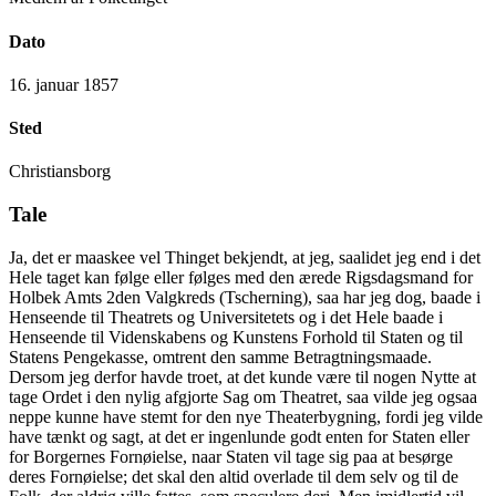
Dato
16. januar 1857
Sted
Christiansborg
Tale
Ja, det er maaskee vel Thinget bekjendt, at jeg, saalidet jeg end i det
Hele taget kan følge eller følges med den ærede Rigsdagsmand for
Holbek Amts 2den Valgkreds (Tscherning), saa har jeg dog, baade i
Henseende til Theatrets og Universitetets og i det Hele baade i
Henseende til Videnskabens og Kunstens Forhold til Staten og til
Statens Pengekasse, omtrent den samme Betragtningsmaade.
Dersom jeg derfor havde troet, at det kunde være til nogen Nytte at
tage Ordet i den nylig afgjorte Sag om Theatret, saa vilde jeg ogsaa
neppe kunne have stemt for den nye Theaterbygning, fordi jeg vilde
have tænkt og sagt, at det er ingenlunde godt enten for Staten eller
for Borgernes Fornøielse, naar Staten vil tage sig paa at besørge
deres Fornøielse; det skal den altid overlade til dem selv og til de