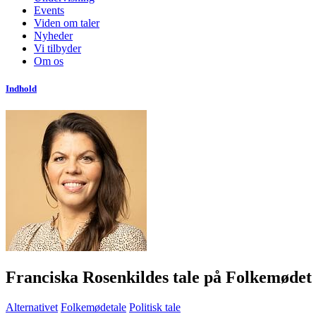
Events
Viden om taler
Nyheder
Vi tilbyder
Om os
Indhold
Franciska Rosenkildes tale på Folkemøde
Alternativet
Folkemødetale
Politisk tale