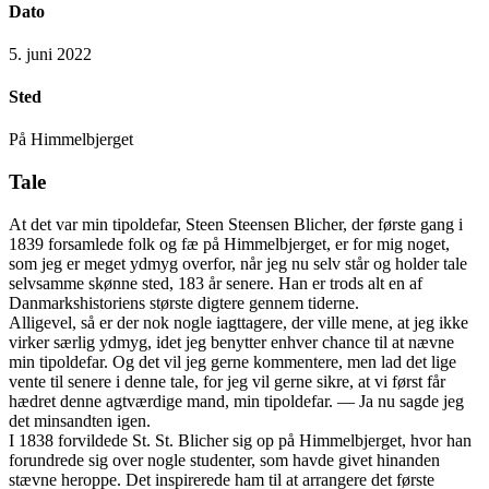
Dato
5. juni 2022
Sted
På Himmelbjerget
Tale
At det var min tipoldefar, Steen Steensen Blicher, der første gang i
1839 forsamlede folk og fæ på Himmelbjerget, er for mig noget,
som jeg er meget ydmyg overfor, når jeg nu selv står og holder tale
selvsamme skønne sted, 183 år senere. Han er trods alt en af
Danmarkshistoriens største digtere gennem tiderne.
Alligevel, så er der nok nogle iagttagere, der ville mene, at jeg ikke
virker særlig ydmyg, idet jeg benytter enhver chance til at nævne
min tipoldefar. Og det vil jeg gerne kommentere, men lad det lige
vente til senere i denne tale, for jeg vil gerne sikre, at vi først får
hædret denne agtværdige mand, min tipoldefar. — Ja nu sagde jeg
det minsandten igen.
I 1838 forvildede St. St. Blicher sig op på Himmelbjerget, hvor han
forundrede sig over nogle studenter, som havde givet hinanden
stævne heroppe. Det inspirerede ham til at arrangere det første