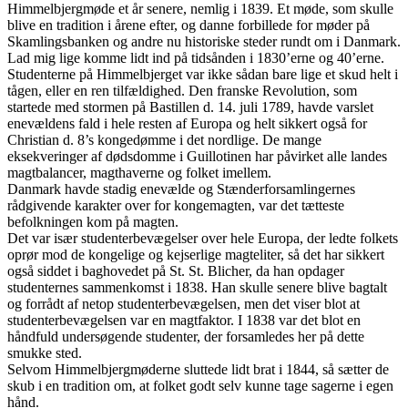
Himmelbjergmøde et år senere, nemlig i 1839. Et møde, som skulle
blive en tradition i årene efter, og danne forbillede for møder på
Skamlingsbanken og andre nu historiske steder rundt om i Danmark.
Lad mig lige komme lidt ind på tidsånden i 1830’erne og 40’erne.
Studenterne på Himmelbjerget var ikke sådan bare lige et skud helt i
tågen, eller en ren tilfældighed. Den franske Revolution, som
startede med stormen på Bastillen d. 14. juli 1789, havde varslet
enevældens fald i hele resten af Europa og helt sikkert også for
Christian d. 8’s kongedømme i det nordlige. De mange
eksekveringer af dødsdomme i Guillotinen har påvirket alle landes
magtbalancer, magthaverne og folket imellem.
Danmark havde stadig enevælde og Stænderforsamlingernes
rådgivende karakter over for kongemagten, var det tætteste
befolkningen kom på magten.
Det var især studenterbevægelser over hele Europa, der ledte folkets
oprør mod de kongelige og kejserlige magteliter, så det har sikkert
også siddet i baghovedet på St. St. Blicher, da han opdager
studenternes sammenkomst i 1838. Han skulle senere blive bagtalt
og forrådt af netop studenterbevægelsen, men det viser blot at
studenterbevægelsen var en magtfaktor. I 1838 var det blot en
håndfuld undersøgende studenter, der forsamledes her på dette
smukke sted.
Selvom Himmelbjergmøderne sluttede lidt brat i 1844, så sætter de
skub i en tradition om, at folket godt selv kunne tage sagerne i egen
hånd.