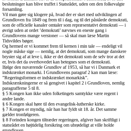
beslutninger kan blive truffet i Statsrådet, uden om den folkevalgte
forsamling.
Vil man gøre sig klogere på, hvad der er sket med udviklingen af
Grundloven fra 1849 og frem til i dag, og til det påståede demokrati,
som de officielle kanaler omtaler som repræsentativt demokrati — i
øvrigt uden at ordet ’demokrati’ nævnes en eneste gang i
Grundlovens mange versioner — så skal man læse Martin
Tidsvildes bøger.
Og hermed er vi kommet frem til kernen i min tale — endeligt vil
nogle måske sige — nemlig, at det demokrati, som mange danskere
bryster sig af at leve i, ikke er det demokrati som de selv tror at det
er, hvis det da overhovedet kan betegnes som et demokrati.
Ifølge den nuværende Grundlov af 1953, så har vi i Danmark et
indskrænket monarki. I Grundlovens paragraf 2 kan man læse:
”Regeringsformen er indskrænket monarkisk”.
Indskrænkningerne er så gengivet i kapitel 2 i Grundloven, nemlig
paragrafferne 5 til 8.
§ 5 Kongen kan ikke uden folketingets samtykke være regent i
andre lande.
§ 6 Kongen skal høre til den evangelisk-lutherske kirke.
§ 7 Kongen er myndig, når han har fyldt sit 18. år. Det samme
gælder tronfølgeren.
§ 8 Forinden kongen tiltræder regeringen, afgiver han skriftligt i
statsrådet en højtidelig forsikring om ubrødeligt at ville holde
grundloven.