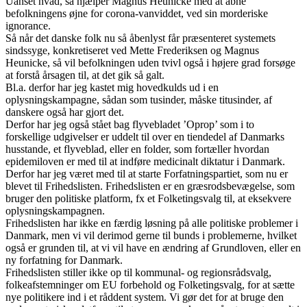
Uanset hvad, så hjælper Magnus Heunicke med at åbne
befolkningens øjne for corona-vanviddet, ved sin morderiske
ignorance.
Så når det danske folk nu så åbenlyst får præsenteret systemets
sindssyge, konkretiseret ved Mette Frederiksen og Magnus
Heunicke, så vil befolkningen uden tvivl også i højere grad forsøge
at forstå årsagen til, at det gik så galt.
Bl.a. derfor har jeg kastet mig hovedkulds ud i en
oplysningskampagne, sådan som tusinder, måske titusinder, af
danskere også har gjort det.
Derfor har jeg også stået bag flyvebladet ’Oprop’ som i to
forskellige udgivelser er uddelt til over en tiendedel af Danmarks
husstande, et flyveblad, eller en folder, som fortæller hvordan
epidemiloven er med til at indføre medicinalt diktatur i Danmark.
Derfor har jeg været med til at starte Forfatningspartiet, som nu er
blevet til Frihedslisten. Frihedslisten er en græsrodsbevægelse, som
bruger den politiske platform, fx et Folketingsvalg til, at eksekvere
oplysningskampagnen.
Frihedslisten har ikke en færdig løsning på alle politiske problemer i
Danmark, men vi vil derimod gerne til bunds i problemerne, hvilket
også er grunden til, at vi vil have en ændring af Grundloven, eller en
ny forfatning for Danmark.
Frihedslisten stiller ikke op til kommunal- og regionsrådsvalg,
folkeafstemninger om EU forbehold og Folketingsvalg, for at sætte
nye politikere ind i et råddent system. Vi gør det for at bruge den