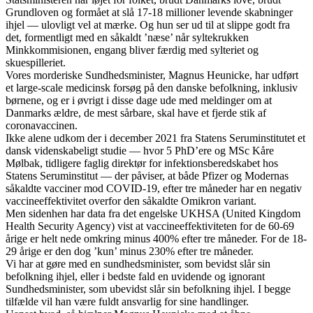
Grundloven og formået at slå 17-18 millioner levende skabninger
ihjel — ulovligt vel at mærke. Og hun ser ud til at slippe godt fra
det, formentligt med en såkaldt ’næse’ når syltekrukken
Minkkommisionen, engang bliver færdig med sylteriet og
skuespilleriet.
Vores morderiske Sundhedsminister, Magnus Heunicke, har udført
et large-scale medicinsk forsøg på den danske befolkning, inklusiv
børnene, og er i øvrigt i disse dage ude med meldinger om at
Danmarks ældre, de mest sårbare, skal have et fjerde stik af
coronavaccinen.
Ikke alene udkom der i december 2021 fra Statens Seruminstitutet et
dansk videnskabeligt studie — hvor 5 PhD’ere og MSc Kåre
Mølbak, tidligere faglig direktør for infektionsberedskabet hos
Statens Seruminstitut — der påviser, at både Pfizer og Modernas
såkaldte vacciner mod COVID-19, efter tre måneder har en negativ
vaccineeffektivitet overfor den såkaldte Omikron variant.
Men sidenhen har data fra det engelske UKHSA (United Kingdom
Health Security Agency) vist at vaccineeffektiviteten for de 60-69
årige er helt nede omkring minus 400% efter tre måneder. For de 18-
29 årige er den dog ’kun’ minus 230% efter tre måneder.
Vi har at gøre med en sundhedsminister, som bevidst slår sin
befolkning ihjel, eller i bedste fald en uvidende og ignorant
Sundhedsminister, som ubevidst slår sin befolkning ihjel. I begge
tilfælde vil han være fuldt ansvarlig for sine handlinger.