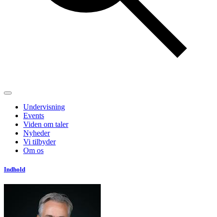
Undervisning
Events
Viden om taler
Nyheder
Vi tilbyder
Om os
Indhold