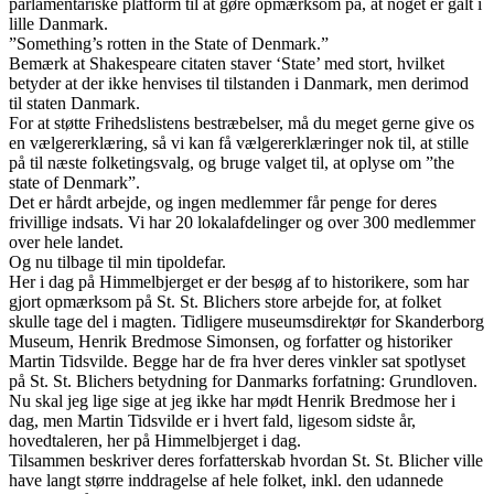
parlamentariske platform til at gøre opmærksom på, at noget er galt i
lille Danmark.
”Something’s rotten in the State of Denmark.”
Bemærk at Shakespeare citaten staver ‘State’ med stort, hvilket
betyder at der ikke henvises til tilstanden i Danmark, men derimod
til staten Danmark.
For at støtte Frihedslistens bestræbelser, må du meget gerne give os
en vælgererklæring, så vi kan få vælgererklæringer nok til, at stille
på til næste folketingsvalg, og bruge valget til, at oplyse om ”the
state of Denmark”.
Det er hårdt arbejde, og ingen medlemmer får penge for deres
frivillige indsats. Vi har 20 lokalafdelinger og over 300 medlemmer
over hele landet.
Og nu tilbage til min tipoldefar.
Her i dag på Himmelbjerget er der besøg af to historikere, som har
gjort opmærksom på St. St. Blichers store arbejde for, at folket
skulle tage del i magten. Tidligere museumsdirektør for Skanderborg
Museum, Henrik Bredmose Simonsen, og forfatter og historiker
Martin Tidsvilde. Begge har de fra hver deres vinkler sat spotlyset
på St. St. Blichers betydning for Danmarks forfatning: Grundloven.
Nu skal jeg lige sige at jeg ikke har mødt Henrik Bredmose her i
dag, men Martin Tidsvilde er i hvert fald, ligesom sidste år,
hovedtaleren, her på Himmelbjerget i dag.
Tilsammen beskriver deres forfatterskab hvordan St. St. Blicher ville
have langt større inddragelse af hele folket, inkl. den udannede