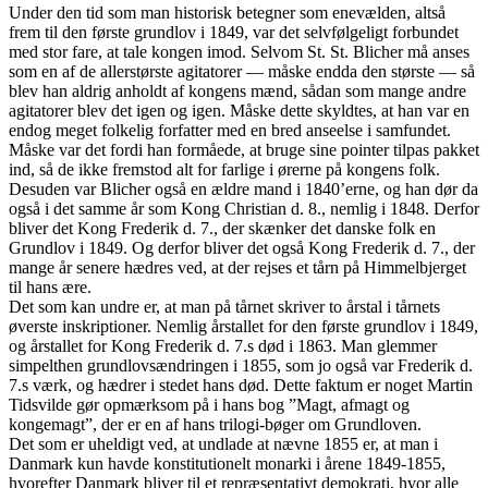
Under den tid som man historisk betegner som enevælden, altså
frem til den første grundlov i 1849, var det selvfølgeligt forbundet
med stor fare, at tale kongen imod. Selvom St. St. Blicher må anses
som en af de allerstørste agitatorer — måske endda den største — så
blev han aldrig anholdt af kongens mænd, sådan som mange andre
agitatorer blev det igen og igen. Måske dette skyldtes, at han var en
endog meget folkelig forfatter med en bred anseelse i samfundet.
Måske var det fordi han formåede, at bruge sine pointer tilpas pakket
ind, så de ikke fremstod alt for farlige i ørerne på kongens folk.
Desuden var Blicher også en ældre mand i 1840’erne, og han dør da
også i det samme år som Kong Christian d. 8., nemlig i 1848. Derfor
bliver det Kong Frederik d. 7., der skænker det danske folk en
Grundlov i 1849. Og derfor bliver det også Kong Frederik d. 7., der
mange år senere hædres ved, at der rejses et tårn på Himmelbjerget
til hans ære.
Det som kan undre er, at man på tårnet skriver to årstal i tårnets
øverste inskriptioner. Nemlig årstallet for den første grundlov i 1849,
og årstallet for Kong Frederik d. 7.s død i 1863. Man glemmer
simpelthen grundlovsændringen i 1855, som jo også var Frederik d.
7.s værk, og hædrer i stedet hans død. Dette faktum er noget Martin
Tidsvilde gør opmærksom på i hans bog ”Magt, afmagt og
kongemagt”, der er en af hans trilogi-bøger om Grundloven.
Det som er uheldigt ved, at undlade at nævne 1855 er, at man i
Danmark kun havde konstitutionelt monarki i årene 1849-1855,
hvorefter Danmark bliver til et repræsentativt demokrati, hvor alle