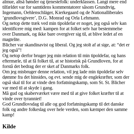
almue, altså bønder og tjenestefolk: underklassen. Langt mere end
tilfældet var for samtidens kommentatorer såsom Grundtvig,
Ingemann, Oehlenschläger, Kierkegaard og de Nationalliberales
’grundlovsgivere’, D.G. Monrad og Orla Lehmann.
Og netop dette træk ved min tipoldefar er noget, jeg også selv kan
identificere mig med: kampen for at folket selv har bestemmelse
over Danmark, og ikke bare overgiver sig til, at blive ledet af en
magtelite.
Blicher var skandinavist og liberal. Og jeg stolt af at sige, at: “det er
jeg også”!
Og netop derfor bruger jeg min relation til min tipoldefar, og hans
eftermæle, til at få folket til, at se historisk på Grundloven, for at
forstå det bedrag der er sket af Danmarks folk.
Om jeg misbruger denne relation, vil jeg lade min tipoldefar selv
dømme fra det hinsides, og evt. sende mig de englekræfter, som der
også skal til for at vinde den forfatningskamp, som St. St. Blicher
var med til at skyde i gang.
Må gud og skaberværket være med til at give folket kræfter til at
vinde over tyranniet!
God Grundlovsdag til alle og god forfatningskamp til det danske
folk og andre folkeslag over hele verden, som kæmper den samme
kamp!
Kilde