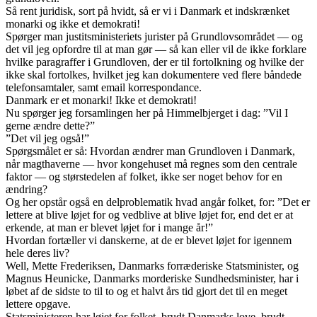
Så rent juridisk, sort på hvidt, så er vi i Danmark et indskrænket
monarki og ikke et demokrati!
Spørger man justitsministeriets jurister på Grundlovsområdet — og
det vil jeg opfordre til at man gør — så kan eller vil de ikke forklare
hvilke paragraffer i Grundloven, der er til fortolkning og hvilke der
ikke skal fortolkes, hvilket jeg kan dokumentere ved flere båndede
telefonsamtaler, samt email korrespondance.
Danmark er et monarki! Ikke et demokrati!
Nu spørger jeg forsamlingen her på Himmelbjerget i dag: ”Vil I
gerne ændre dette?”
”Det vil jeg også!”
Spørgsmålet er så: Hvordan ændrer man Grundloven i Danmark,
når magthaverne — hvor kongehuset må regnes som den centrale
faktor — og størstedelen af folket, ikke ser noget behov for en
ændring?
Og her opstår også en delproblematik hvad angår folket, for: ”Det er
lettere at blive løjet for og vedblive at blive løjet for, end det er at
erkende, at man er blevet løjet for i mange år!”
Hvordan fortæller vi danskerne, at de er blevet løjet for igennem
hele deres liv?
Well, Mette Frederiksen, Danmarks forræderiske Statsminister, og
Magnus Heunicke, Danmarks morderiske Sundhedsminister, har i
løbet af de sidste to til to og et halvt års tid gjort det til en meget
lettere opgave.
Statsministeren har løjet for folket, brudt Danmarks love, brudt