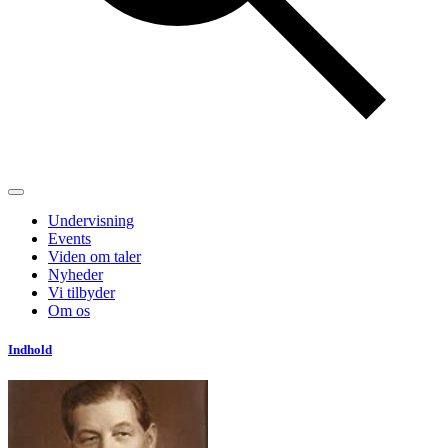
Undervisning
Events
Viden om taler
Nyheder
Vi tilbyder
Om os
Indhold