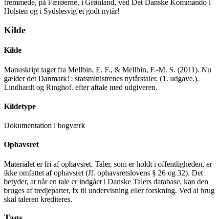
fremmede, på Færøerne, i Grønland, ved Det Danske Kommando i
Holsten og i Sydslesvig et godt nytår!
Kilde
Kilde
Manuskript taget fra Mellbin, E. F., & Mellbin, F.-M. S. (2011). Nu
gælder det Danmark! : statsministrenes nytårstaler. (1. udgave.).
Lindhardt og Ringhof. efter aftale med udgiveren.
Kildetype
Dokumentation i bogværk
Ophavsret
Materialet er fri af ophavsret. Taler, som er holdt i offentligheden, er
ikke omfattet af ophavsret (Jf. ophavsretslovens § 26 og 32). Det
betyder, at når en tale er indgået i Danske Talers database, kan den
bruges af tredjeparter, fx til undervisning eller forskning. Ved al brug
skal taleren krediteres.
Tags