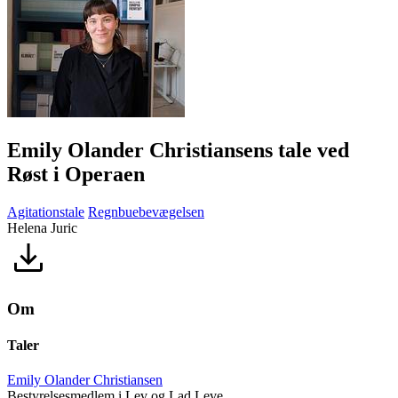
Emily Olander Christiansens tale ved
Røst i Operaen
Agitationstale
Regnbuebevægelsen
Helena Juric
Om
Taler
Emily Olander Christiansen
Bestyrelsesmedlem i Lev og Lad Leve