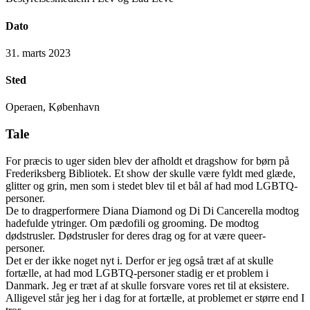
Dato
31. marts 2023
Sted
Operaen, København
Tale
For præcis to uger siden blev der afholdt et dragshow for børn på
Frederiksberg Bibliotek. Et show der skulle være fyldt med glæde,
glitter og grin, men som i stedet blev til et bål af had mod LGBTQ-
personer.
De to dragperformere Diana Diamond og Di Di Cancerella modtog
hadefulde ytringer. Om pædofili og grooming. De modtog
dødstrusler. Dødstrusler for deres drag og for at være queer-
personer.
Det er der ikke noget nyt i. Derfor er jeg også træt af at skulle
fortælle, at had mod LGBTQ-personer stadig er et problem i
Danmark. Jeg er træt af at skulle forsvare vores ret til at eksistere.
Alligevel står jeg her i dag for at fortælle, at problemet er større end I