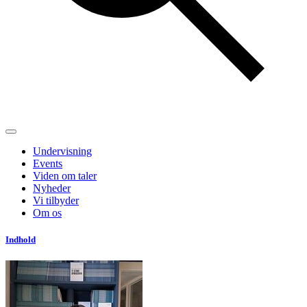
Undervisning
Events
Viden om taler
Nyheder
Vi tilbyder
Om os
Indhold