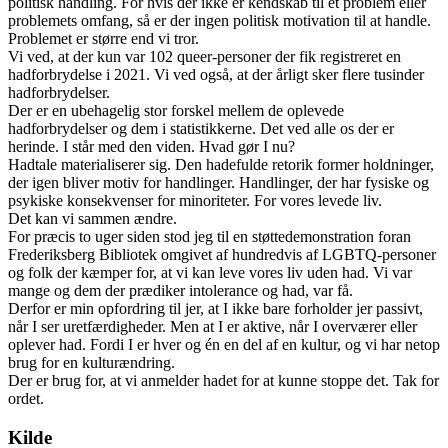
politisk handling. For hvis der ikke er kendskab til et problem eller
problemets omfang, så er der ingen politisk motivation til at handle.
Problemet er større end vi tror.
Vi ved, at der kun var 102 queer-personer der fik registreret en
hadforbrydelse i 2021. Vi ved også, at der årligt sker flere tusinder
hadforbrydelser.
Der er en ubehagelig stor forskel mellem de oplevede
hadforbrydelser og dem i statistikkerne. Det ved alle os der er
herinde. I står med den viden. Hvad gør I nu?
Hadtale materialiserer sig. Den hadefulde retorik former holdninger,
der igen bliver motiv for handlinger. Handlinger, der har fysiske og
psykiske konsekvenser for minoriteter. For vores levede liv.
Det kan vi sammen ændre.
For præcis to uger siden stod jeg til en støttedemonstration foran
Frederiksberg Bibliotek omgivet af hundredvis af LGBTQ-personer
og folk der kæmper for, at vi kan leve vores liv uden had. Vi var
mange og dem der prædiker intolerance og had, var få.
Derfor er min opfordring til jer, at I ikke bare forholder jer passivt,
når I ser uretfærdigheder. Men at I er aktive, når I overværer eller
oplever had. Fordi I er hver og én en del af en kultur, og vi har netop
brug for en kulturændring.
Der er brug for, at vi anmelder hadet for at kunne stoppe det. Tak for
ordet.
Kilde