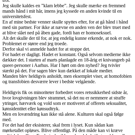
tror.
Jeg skulle kaldes en ”klam lebbe”. Jeg skulle mærke en fremmed
mands hånd i mit hår, imens jeg kyssede en anden kvinde til en
universitetsfest.
En af mine bedste venner skulle spyttes efter, for at gå hånd i hånd
med sin partner. For ikke at nævne en anden ven der blev truet med
at blive slået ned på åben gade, fordi han er homoseksuel.
Alt det skulle der til for, at jeg endelig kunne erkende, at nok er nok.
Problemet er større end jeg troede.
Derfor skal vi anmelde hadet for at stoppe det.
For hadet er dagligt. Hadet er konstant. Også selvom medierne ikke
dækker det. I starten af marts planlagde en 18-årig et knivangreb på
queer-personer i Aarhus. Har I hørt om den nyhed? Jeg tvivler
stærkt på det. For sagen blev kun dækket af lokale medier.
Manden blev heldigvis anholdt, men eksemplet viser, at homofobien
og transfobien desværre lever i bedste velgående.
Heldigvis fik os minoriteter forbedret vores retssikkerhed sidste år,
hvor lovgivningen blev strammet, så det nu er nemmere at straffe
ytringer, hærværk og vold som er motiveret af offerets seksualitet,
kønsidentitet eller kønsudtryk.
Men en lovændring kan ikke stå alene. Kulturen skal også følge
med.
For det had der eksisterer, skal frem i lyset. Kun sådan kan
mørketallet opløses. Blive offentligt. På den måde kan vi kræve