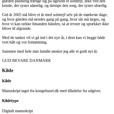
glæden pludselig trænge sig på ligesom et solstrejf, lirke ved den
knude, der synes uløselig, og dæmpe den sorg, der synes ubærlig.
Gid år 2005 må blive et år med solstrejf selv på de mørkeste dage,
og hvor glæden må tændes gang på gang, hvor sår må læges, og
hvor vi kan række hinanden hånden, så at revner og sprækker ikke
bliver til afgrunde.
Med de tanker vil vi gå ind i det nye år, i dem kan vi lægge både
vort håb og vor fortrøstning.
Sammen med hele min familie ønsker jeg alle et godt nyt år.
GUD BEVARE DANMARK
Kilde
Kilde
Manuskript taget fra kongehuset.dk med tilladelse fra udgiver.
Kildetype
Digitalt manuskript