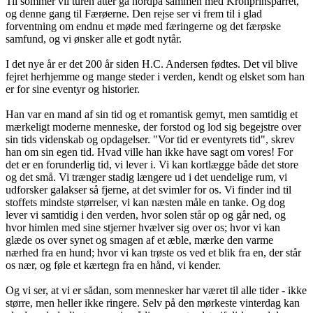
Til sommer vil turen atter gå nordpå sammen med Kronprinsparret,
og denne gang til Færøerne. Den rejse ser vi frem til i glad
forventning om endnu et møde med færingerne og det færøske
samfund, og vi ønsker alle et godt nytår.
I det nye år er det 200 år siden H.C. Andersen fødtes. Det vil blive
fejret herhjemme og mange steder i verden, kendt og elsket som han
er for sine eventyr og historier.
Han var en mand af sin tid og et romantisk gemyt, men samtidig et
mærkeligt moderne menneske, der forstod og lod sig begejstre over
sin tids videnskab og opdagelser. "Vor tid er eventyrets tid", skrev
han om sin egen tid. Hvad ville han ikke have sagt om vores! For
det er en forunderlig tid, vi lever i. Vi kan kortlægge både det store
og det små. Vi trænger stadig længere ud i det uendelige rum, vi
udforsker galakser så fjerne, at det svimler for os. Vi finder ind til
stoffets mindste størrelser, vi kan næsten måle en tanke. Og dog
lever vi samtidig i den verden, hvor solen står op og går ned, og
hvor himlen med sine stjerner hvælver sig over os; hvor vi kan
glæde os over synet og smagen af et æble, mærke den varme
nærhed fra en hund; hvor vi kan trøste os ved et blik fra en, der står
os nær, og føle et kærtegn fra en hånd, vi kender.
Og vi ser, at vi er sådan, som mennesker har været til alle tider - ikke
større, men heller ikke ringere. Selv på den mørkeste vinterdag kan