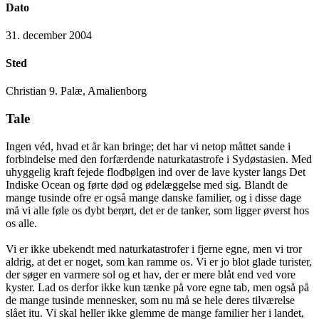
Dato
31. december 2004
Sted
Christian 9. Palæ, Amalienborg
Tale
Ingen véd, hvad et år kan bringe; det har vi netop måttet sande i
forbindelse med den forfærdende naturkatastrofe i Sydøstasien. Med
uhyggelig kraft fejede flodbølgen ind over de lave kyster langs Det
Indiske Ocean og førte død og ødelæggelse med sig. Blandt de
mange tusinde ofre er også mange danske familier, og i disse dage
må vi alle føle os dybt berørt, det er de tanker, som ligger øverst hos
os alle.
Vi er ikke ubekendt med naturkatastrofer i fjerne egne, men vi tror
aldrig, at det er noget, som kan ramme os. Vi er jo blot glade turister,
der søger en varmere sol og et hav, der er mere blåt end ved vore
kyster. Lad os derfor ikke kun tænke på vore egne tab, men også på
de mange tusinde mennesker, som nu må se hele deres tilværelse
slået itu. Vi skal heller ikke glemme de mange familier her i landet,