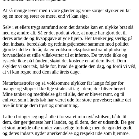
At så mange lever med i vore glæder og vore sorger styrker en far
og en mor og rører os mere, end vi kan sige.
Selv i et ellers trygt samfund som det danske kan en ulykke brat slå
ned og ændre alt. Så er det godt at vide, at nogle har gjort det til
deres arbejde og livsopgave at yde hjælp. Her tænker jeg særlig på
den indsats, beredskab og redningstjenester sammen med politiet
gjorde i dette efterår, da en voldsom eksplosionsbrand pludselig
forvandlede et stille villakvarter til et inferno. De tøvede ikke og
rystede ikke på hånden, skønt det kostede en af dem livet. Dem
skylder vi stor tak, både for, hvad de gjorde den dag, og fordi vi véd,
at vi kan regne med dem alle årets dage.
Naturkatastrofer og så voldsomme ulykker får lange følger for
mange og slipper ikke lige straks sit tag i dem, der bliver berørt.
Mine tanker og medfølelse går til alle, der er blevet ramt, og til
enhver, som i årets løb har været ude for store prøvelser; måtte det
nye år bringe dem trøst og opmuntring.
I aften bringer jeg også alle i forsvaret min nytårshilsen, både til
dem, der gør tjeneste her i landet, og til dem, der er udsendt. De gør
et stort arbejde ofte under vanskelige forhold; men de gør det godt,
og deres indsats nyder anerkendelse og respekt ude som hjemme.