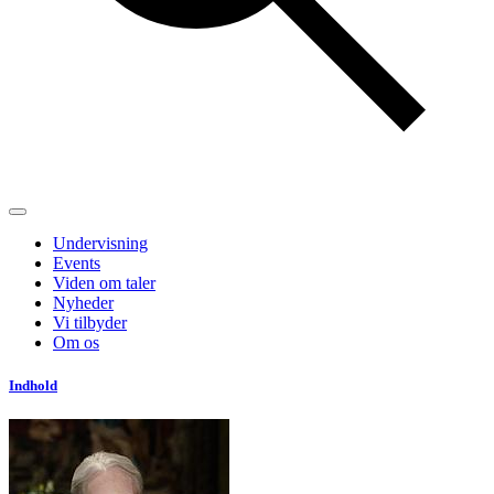
Undervisning
Events
Viden om taler
Nyheder
Vi tilbyder
Om os
Indhold