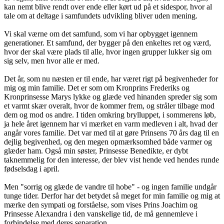
kan nemt blive rendt over ende eller kørt ud på et sidespor, hvor al
tale om at deltage i samfundets udvikling bliver uden mening.
Vi skal værne om det samfund, som vi har opbygget igennem
generationer. Et samfund, der bygger på den enkeltes ret og værd,
hvor der skal være plads til alle, hvor ingen grupper lukker sig om
sig selv, men hvor alle er med.
Det år, som nu næsten er til ende, har været rigt på begivenheder for
mig og min familie. Det er som om Kronprins Frederiks og
Kronprinsesse Marys lykke og glæde ved hinanden spreder sig som
et varmt skær overalt, hvor de kommer frem, og stråler tilbage mod
dem og mod os andre. I tiden omkring brylluppet, i sommerens løb,
ja hele året igennem har vi mærket en varm medleven i alt, hvad der
angår vores familie. Det var med til at gøre Prinsens 70 års dag til en
dejlig begivenhed, og den megen opmærksomhed både varmer og
glæder ham. Også min søster, Prinsesse Benedikte, er dybt
taknemmelig for den interesse, der blev vist hende ved hendes runde
fødselsdag i april.
Men "sorrig og glæde de vandre til hobe" - og ingen familie undgår
tunge tider. Derfor har det betydet så meget for min familie og mig at
mærke den sympati og forståelse, som vises Prins Joachim og
Prinsesse Alexandra i den vanskelige tid, de må gennemleve i
forbindelse med deres separation.