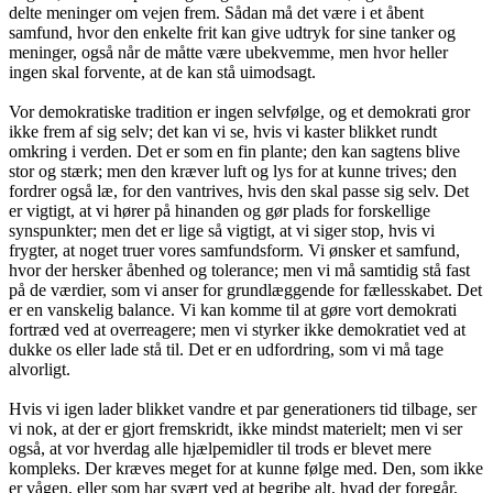
delte meninger om vejen frem. Sådan må det være i et åbent
samfund, hvor den enkelte frit kan give udtryk for sine tanker og
meninger, også når de måtte være ubekvemme, men hvor heller
ingen skal forvente, at de kan stå uimodsagt.
Vor demokratiske tradition er ingen selvfølge, og et demokrati gror
ikke frem af sig selv; det kan vi se, hvis vi kaster blikket rundt
omkring i verden. Det er som en fin plante; den kan sagtens blive
stor og stærk; men den kræver luft og lys for at kunne trives; den
fordrer også læ, for den vantrives, hvis den skal passe sig selv. Det
er vigtigt, at vi hører på hinanden og gør plads for forskellige
synspunkter; men det er lige så vigtigt, at vi siger stop, hvis vi
frygter, at noget truer vores samfundsform. Vi ønsker et samfund,
hvor der hersker åbenhed og tolerance; men vi må samtidig stå fast
på de værdier, som vi anser for grundlæggende for fællesskabet. Det
er en vanskelig balance. Vi kan komme til at gøre vort demokrati
fortræd ved at overreagere; men vi styrker ikke demokratiet ved at
dukke os eller lade stå til. Det er en udfordring, som vi må tage
alvorligt.
Hvis vi igen lader blikket vandre et par generationers tid tilbage, ser
vi nok, at der er gjort fremskridt, ikke mindst materielt; men vi ser
også, at vor hverdag alle hjælpemidler til trods er blevet mere
kompleks. Der kræves meget for at kunne følge med. Den, som ikke
er vågen, eller som har svært ved at begribe alt, hvad der foregår,