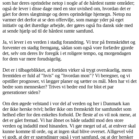
som har deres oprindelse netop i nogle af de hårdest ramte områder;
også de lever i disse dage med en stor uvished om, hvordan det er
gået for deres slægtninge og deres oprindelige hjemegn. Netop nu
varmer det derfor at se den offervilje, som mange yder på eget
initiativ og det ihærdige arbejde, der gøres også fra dansk side med
at sende hjælp ud til de hårdest ramte samfund.
Ja, vi lever i en verden i stadig forandring. Vi tror på fremskridtet og
forventer en stadig fremgang, sådan som også vore forfædre gjorde
det, selv om deres liv foregik i et roligere tempo, og morgendagen
for dem var mere forudsigelig.
Det er i tilbageblikket, at fortiden virker så trygt overskuelig, mens
fremtiden er fuld af "hvis" og "hvordan mon"? Vi beregner, og vi
opstiller prognoser, vi lægger planer og sætter os mål. Men har vi det
bedre som mennesker? Trives vi bedre end for blot et par
generationer siden?
Om den øgede velstand i vor del af verden og her i Danmark kan
der ikke herske tvivl; heller ikke om fremskridt for samfundet som
helhed eller for den enkeltes forhold. De fleste af os vil nok mene, at
det er gået fremad. Vi har åbnet os både udadtil mod den store
verden og indadtil mod hinanden. Vi gør meget ud af, at enhver skal
kunne komme til orde, og at ingen skal blive overset. Alligevel véd
vi godt, at der er spændinger også i vort samfund, og at der hersker