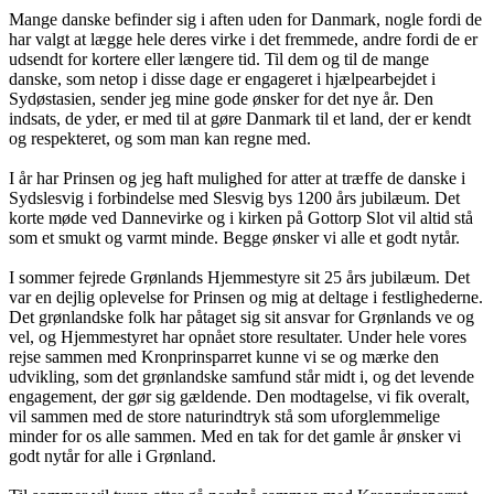
Mange danske befinder sig i aften uden for Danmark, nogle fordi de
har valgt at lægge hele deres virke i det fremmede, andre fordi de er
udsendt for kortere eller længere tid. Til dem og til de mange
danske, som netop i disse dage er engageret i hjælpearbejdet i
Sydøstasien, sender jeg mine gode ønsker for det nye år. Den
indsats, de yder, er med til at gøre Danmark til et land, der er kendt
og respekteret, og som man kan regne med.
I år har Prinsen og jeg haft mulighed for atter at træffe de danske i
Sydslesvig i forbindelse med Slesvig bys 1200 års jubilæum. Det
korte møde ved Dannevirke og i kirken på Gottorp Slot vil altid stå
som et smukt og varmt minde. Begge ønsker vi alle et godt nytår.
I sommer fejrede Grønlands Hjemmestyre sit 25 års jubilæum. Det
var en dejlig oplevelse for Prinsen og mig at deltage i festlighederne.
Det grønlandske folk har påtaget sig sit ansvar for Grønlands ve og
vel, og Hjemmestyret har opnået store resultater. Under hele vores
rejse sammen med Kronprinsparret kunne vi se og mærke den
udvikling, som det grønlandske samfund står midt i, og det levende
engagement, der gør sig gældende. Den modtagelse, vi fik overalt,
vil sammen med de store naturindtryk stå som uforglemmelige
minder for os alle sammen. Med en tak for det gamle år ønsker vi
godt nytår for alle i Grønland.