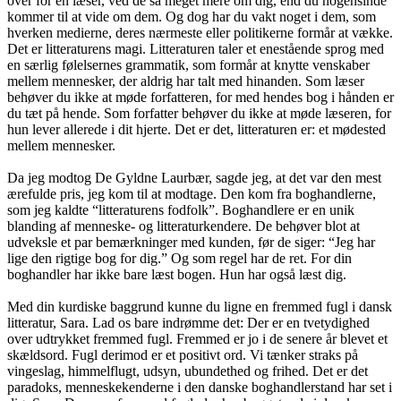
over for en læser, ved de så meget mere om dig, end du nogensinde
kommer til at vide om dem. Og dog har du vakt noget i dem, som
hverken medierne, deres nærmeste eller politikerne formår at vække.
Det er litteraturens magi. Litteraturen taler et enestående sprog med
en særlig følelsernes grammatik, som formår at knytte venskaber
mellem mennesker, der aldrig har talt med hinanden. Som læser
behøver du ikke at møde forfatteren, for med hendes bog i hånden er
du tæt på hende. Som forfatter behøver du ikke at møde læseren, for
hun lever allerede i dit hjerte. Det er det, litteraturen er: et mødested
mellem mennesker.
Da jeg modtog De Gyldne Laurbær, sagde jeg, at det var den mest
ærefulde pris, jeg kom til at modtage. Den kom fra boghandlerne,
som jeg kaldte “litteraturens fodfolk”. Boghandlere er en unik
blanding af menneske- og litteraturkendere. De behøver blot at
udveksle et par bemærkninger med kunden, før de siger: “Jeg har
lige den rigtige bog for dig.” Og som regel har de ret. For din
boghandler har ikke bare læst bogen. Hun har også læst dig.
Med din kurdiske baggrund kunne du ligne en fremmed fugl i dansk
litteratur, Sara. Lad os bare indrømme det: Der er en tvetydighed
over udtrykket fremmed fugl. Fremmed er jo i de senere år blevet et
skældsord. Fugl derimod er et positivt ord. Vi tænker straks på
vingeslag, himmelflugt, udsyn, ubundethed og frihed. Det er det
paradoks, menneskekenderne i den danske boghandlerstand har set i