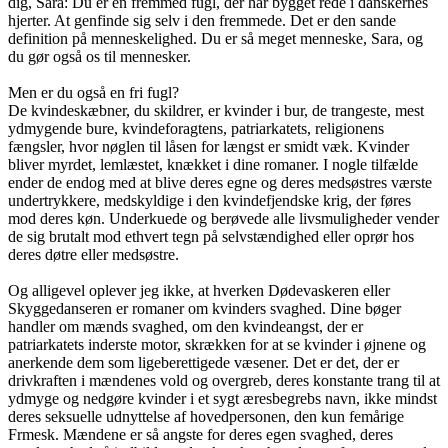
dig, Sara: Du er en fremmed fugl, der har bygget rede i danskernes
hjerter. At genfinde sig selv i den fremmede. Det er den sande
definition på menneskelighed. Du er så meget menneske, Sara, og
du gør også os til mennesker.
Men er du også en fri fugl?
De kvindeskæbner, du skildrer, er kvinder i bur, de trangeste, mest
ydmygende bure, kvindeforagtens, patriarkatets, religionens
fængsler, hvor nøglen til låsen for længst er smidt væk. Kvinder
bliver myrdet, lemlæstet, knækket i dine romaner. I nogle tilfælde
ender de endog med at blive deres egne og deres medsøstres værste
undertrykkere, medskyldige i den kvindefjendske krig, der føres
mod deres køn. Underkuede og berøvede alle livsmuligheder vender
de sig brutalt mod ethvert tegn på selvstændighed eller oprør hos
deres døtre eller medsøstre.
Og alligevel oplever jeg ikke, at hverken Dødevaskeren eller
Skyggedanseren er romaner om kvinders svaghed. Dine bøger
handler om mænds svaghed, om den kvindeangst, der er
patriarkatets inderste motor, skrækken for at se kvinder i øjnene og
anerkende dem som ligeberettigede væsener. Det er det, der er
drivkraften i mændenes vold og overgreb, deres konstante trang til at
ydmyge og nedgøre kvinder i et sygt æresbegrebs navn, ikke mindst
deres seksuelle udnyttelse af hovedpersonen, den kun femårige
Frmesk. Mændene er så angste for deres egen svaghed, deres