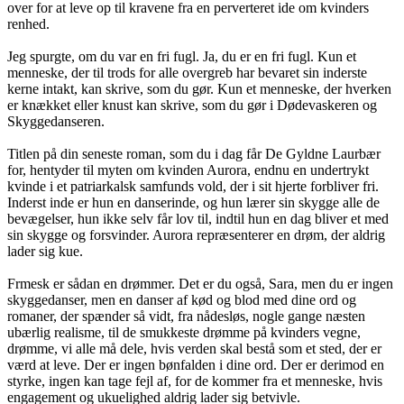
over for at leve op til kravene fra en perverteret ide om kvinders
renhed.
Jeg spurgte, om du var en fri fugl. Ja, du er en fri fugl. Kun et
menneske, der til trods for alle overgreb har bevaret sin inderste
kerne intakt, kan skrive, som du gør. Kun et menneske, der hverken
er knækket eller knust kan skrive, som du gør i Dødevaskeren og
Skyggedanseren.
Titlen på din seneste roman, som du i dag får De Gyldne Laurbær
for, hentyder til myten om kvinden Aurora, endnu en undertrykt
kvinde i et patriarkalsk samfunds vold, der i sit hjerte forbliver fri.
Inderst inde er hun en danserinde, og hun lærer sin skygge alle de
bevægelser, hun ikke selv får lov til, indtil hun en dag bliver et med
sin skygge og forsvinder. Aurora repræsenterer en drøm, der aldrig
lader sig kue.
Frmesk er sådan en drømmer. Det er du også, Sara, men du er ingen
skyggedanser, men en danser af kød og blod med dine ord og
romaner, der spænder så vidt, fra nådesløs, nogle gange næsten
ubærlig realisme, til de smukkeste drømme på kvinders vegne,
drømme, vi alle må dele, hvis verden skal bestå som et sted, der er
værd at leve. Der er ingen bønfalden i dine ord. Der er derimod en
styrke, ingen kan tage fejl af, for de kommer fra et menneske, hvis
engagement og ukuelighed aldrig lader sig betvivle.