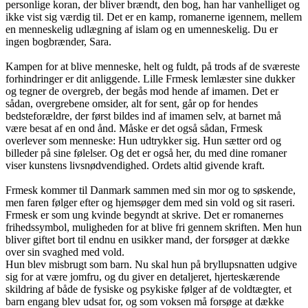
personlige koran, der bliver brændt, den bog, han har vanhelliget og
ikke vist sig værdig til. Det er en kamp, romanerne igennem, mellem
en menneskelig udlægning af islam og en umenneskelig. Du er
ingen bogbrænder, Sara.
Kampen for at blive menneske, helt og fuldt, på trods af de sværeste
forhindringer er dit anliggende. Lille Frmesk lemlæster sine dukker
og tegner de overgreb, der begås mod hende af imamen. Det er
sådan, overgrebene omsider, alt for sent, går op for hendes
bedsteforældre, der først bildes ind af imamen selv, at barnet må
være besat af en ond ånd. Måske er det også sådan, Frmesk
overlever som menneske: Hun udtrykker sig. Hun sætter ord og
billeder på sine følelser. Og det er også her, du med dine romaner
viser kunstens livsnødvendighed. Ordets altid givende kraft.
Frmesk kommer til Danmark sammen med sin mor og to søskende,
men faren følger efter og hjemsøger dem med sin vold og sit raseri.
Frmesk er som ung kvinde begyndt at skrive. Det er romanernes
frihedssymbol, muligheden for at blive fri gennem skriften. Men hun
bliver giftet bort til endnu en usikker mand, der forsøger at dække
over sin svaghed med vold.
Hun blev misbrugt som barn. Nu skal hun på bryllupsnatten udgive
sig for at være jomfru, og du giver en detaljeret, hjerteskærende
skildring af både de fysiske og psykiske følger af de voldtægter, et
barn engang blev udsat for, og som voksen må forsøge at dække