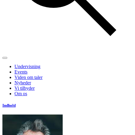
Undervisning
Events
Viden om taler
Nyheder
Vi tilbyder
Om os
Indhold