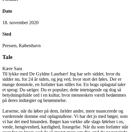
Dato
18. november 2020
Sted
Pressen, København
Tale
Kære Sara
Til lykke med De Gyldne Laurbær! Jeg har selv siddet, hvor du
sidder nu, for 24 år siden, og jeg ved, hvor stort det føles. Der er
mange domstole, en forfatter kan stilles for. En bogs oplagstal taler
et sprog: Du sælger. Du er populær, dette intetsigende og dog så
betydningsfulde ord i en kultur, hvor menneskers værdi bedømmes
på deres indtægter og berømmelse.
Læserne, når du løber på dem, fælder andre, mere nuancerede og
vurderende domme end oplagstallene. Vi har det jo med bøger, som
vi har det med hinanden. Bøger kan vække alle slags følelser i os,
vrede, hengivenhed, kærlighed, forargelse. Når du som forfatter står