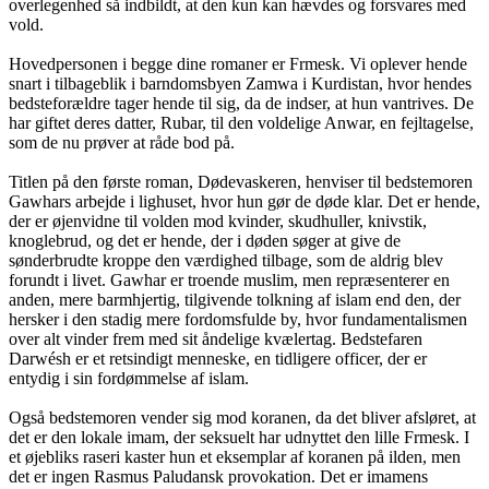
overlegenhed så indbildt, at den kun kan hævdes og forsvares med
vold.
Hovedpersonen i begge dine romaner er Frmesk. Vi oplever hende
snart i tilbageblik i barndomsbyen Zamwa i Kurdistan, hvor hendes
bedsteforældre tager hende til sig, da de indser, at hun vantrives. De
har giftet deres datter, Rubar, til den voldelige Anwar, en fejltagelse,
som de nu prøver at råde bod på.
Titlen på den første roman, Dødevaskeren, henviser til bedstemoren
Gawhars arbejde i lighuset, hvor hun gør de døde klar. Det er hende,
der er øjenvidne til volden mod kvinder, skudhuller, knivstik,
knoglebrud, og det er hende, der i døden søger at give de
sønderbrudte kroppe den værdighed tilbage, som de aldrig blev
forundt i livet. Gawhar er troende muslim, men repræsenterer en
anden, mere barmhjertig, tilgivende tolkning af islam end den, der
hersker i den stadig mere fordomsfulde by, hvor fundamentalismen
over alt vinder frem med sit åndelige kvælertag. Bedstefaren
Darwésh er et retsindigt menneske, en tidligere officer, der er
entydig i sin fordømmelse af islam.
Også bedstemoren vender sig mod koranen, da det bliver afsløret, at
det er den lokale imam, der seksuelt har udnyttet den lille Frmesk. I
et øjebliks raseri kaster hun et eksemplar af koranen på ilden, men
det er ingen Rasmus Paludansk provokation. Det er imamens