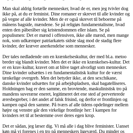
Man skal aldrig fortælle mennesker, hvad de er, men jeg tvivler dog
ikke på, at du er feminist. Dine romaner er skrevet til alle kvinder og
på vegne af alle kvinder. Men de er også skrevet til beboerne på
månens bagside, mændene. Se på religiøs fundamentalisme, hvad
enten den påberåber sig kristendommen eller islam. Se på
populismen: Det er mænd i offensiven, ikke alle mænd, men mange
nok, som udkæmper patriarkatets sidste slag mod de stadig flere
kvinder, der kræver anerkendelse som mennesker.
Der tales nedladende om en krænkelseskultur, der med bl.a. metoo
breder sig blandt kvinder. Men det er ikke en krænkelses-kultur. Det
er en krav-kultur, kravet om at blive taget alvorligt som mennesker.
Dine kvinder udsættes i en fundamentalistisk kultur for de værst
tænkelige overgreb. Men det betyder ikke, at den sexchikane,
danske kvinder udsættes for på arbejdspladsen, skal bagatelliseres.
Holdningen bag er den samme, en brovtende, maskulinistisk tro på
mandens suveræne eneret, legitimeret det ene sted af perverterede
æresbegreber, i det andet af falsk frisind, og derfor er frontlinjen og
kampen også den samme. På tværs af alle tidens opdelinger mellem
højre og venstre går den virkelige frontlinje her: I kampen for
kvinders ret til at bestemme over deres egen krop.
Det er sådan, jeg læser dig. Vi må alle i dag blive feminister. Uanset
køn må vi forenes i en tro på menneskers ligeværd. Du minder os