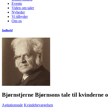
Events
Viden om taler
Nyheder
Vi tilbyder
Om os
Indhold
Bjørnstjerne Bjørnsons tale til kvinderne 
Agitationstale
Kvindebevægelsen