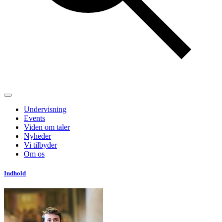
Undervisning
Events
Viden om taler
Nyheder
Vi tilbyder
Om os
Indhold