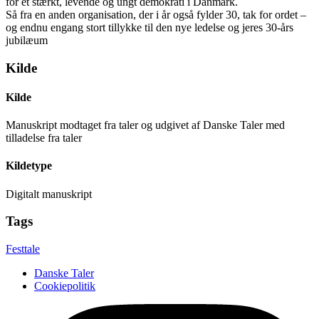
for et stærkt, levende og ungt demokrati i Danmark.
Så fra en anden organisation, der i år også fylder 30, tak for ordet –
og endnu engang stort tillykke til den nye ledelse og jeres 30-års
jubilæum
Kilde
Kilde
Manuskript modtaget fra taler og udgivet af Danske Taler med
tilladelse fra taler
Kildetype
Digitalt manuskript
Tags
Festtale
Danske Taler
Cookiepolitik