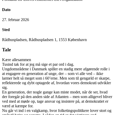
Dato
27. februar 2026
Sted
Rådhuspladsen, Rådhuspladsen 1, 1553 København
Tale
Kære allesammen
Tusind tak for at jeg må sige et par ord i dag.
Ungdomsrådene i Danmark spiller en stadig mere afgørende rolle i
at engagere en generation af unge, der – som vi alle ved – ikke
larmer helt så meget som i 60’erne. Men som til gengæld er skarpe,
reflekterede og dybt optagede af, hvordan vores demokrati udvikler
sig.
En generation, der nogle gange kan miste modet, når de ser, hvad
der foregår på den anden side af Atlanten – men som alligevel bliver
ved med at møde op, tage ansvar og insistere på, at demokratiet er
værd at kæmpe for.
Nu går vi ind i en valgkamp, hvor folketingspolitikere lover stort og