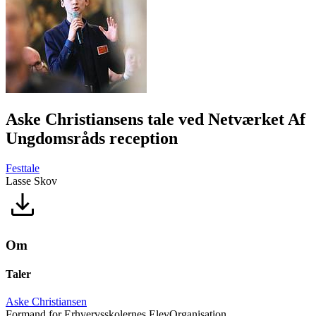
Aske Christiansens tale ved Netværket Af
Ungdomsråds reception
Festtale
Lasse Skov
Om
Taler
Aske Christiansen
Formand for Erhvervsskolernes ElevOrganisation