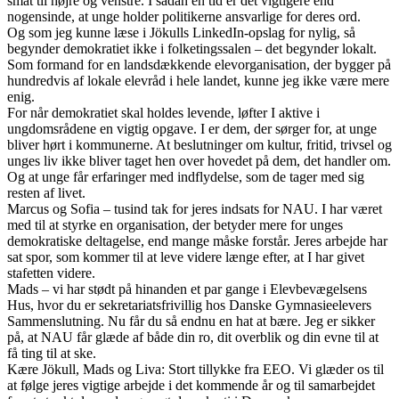
småt til højre og venstre. I sådan en tid er det vigtigere end
nogensinde, at unge holder politikerne ansvarlige for deres ord.
Og som jeg kunne læse i Jökulls LinkedIn-opslag for nylig, så
begynder demokratiet ikke i folketingssalen – det begynder lokalt.
Som formand for en landsdækkende elevorganisation, der bygger på
hundredvis af lokale elevråd i hele landet, kunne jeg ikke være mere
enig.
For når demokratiet skal holdes levende, løfter I aktive i
ungdomsrådene en vigtig opgave. I er dem, der sørger for, at unge
bliver hørt i kommunerne. At beslutninger om kultur, fritid, trivsel og
unges liv ikke bliver taget hen over hovedet på dem, det handler om.
Og at unge får erfaringer med indflydelse, som de tager med sig
resten af livet.
Marcus og Sofia – tusind tak for jeres indsats for NAU. I har været
med til at styrke en organisation, der betyder mere for unges
demokratiske deltagelse, end mange måske forstår. Jeres arbejde har
sat spor, som kommer til at leve videre længe efter, at I har givet
stafetten videre.
Mads – vi har stødt på hinanden et par gange i Elevbevægelsens
Hus, hvor du er sekretariatsfrivillig hos Danske Gymnasieelevers
Sammenslutning. Nu får du så endnu en hat at bære. Jeg er sikker
på, at NAU får glæde af både din ro, dit overblik og din evne til at
få ting til at ske.
Kære Jökull, Mads og Liva: Stort tillykke fra EEO. Vi glæder os til
at følge jeres vigtige arbejde i det kommende år og til samarbejdet