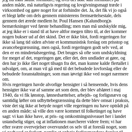
anden måde, må naturligvis regering og lovgivningsmagt træde i
virksomhed og gøre noget for at forhindre det. Ja, det fik vi jo også
et blegt løfte om dels gennem ministerens fremsættelsestale, dels
gennem det ærede medlem hr. Poul Hansen (Kalundborg)s
bemærkninger ved første behandling; men man må undskylde mig,
at jeg ikke er i stand til at have altfor megen tiltro til, at der kommer
nogen bukser ud af det skind. Det er ikke blot, fordi regeringen for
ikke så lang tid siden afviste et kommunistisk forslag om prisstop og
avancebegrænsning, men også, fordi regeringen godt selv ved, at
den er en mindretalsregering. Det bruges så ofte som undskyldning
for meget af det, regeringen gør, eller det, den undlader at gøre, og
den har jo ikke fået noget tilsagn fra det, man kunne kalde flertallet i
udvalget, om, at man vil gå med til det bebudede lovforslag eller de
bebudede foranstaltninger, som man iøvrigt ikke ved noget nærmere
om.
Hvis regeringen havde alvorlige hensigter i så henseende, hvis dens
hensigter ikke var af samme art som dem, der blev afsløret i maj
1940, da vi fik lønstop, lønnedsættelser, arbejds- og forligsnævn og
samtidig løfter om udbyttebegrænsning da dette blev omsat i praksis,
viste det sig ikke at betyde noget ville regeringen nu have optrådt på
en anden måde; så ville den være kommet til folketinget og have
sagt: vi kan ikke have, at pris- og omkostningsniveauet her i landet
ustandselig stiger, og at inflationen marcherer videre frem; vi har
efter svære overvejelser overvundet os selv til at foreslå noget, som