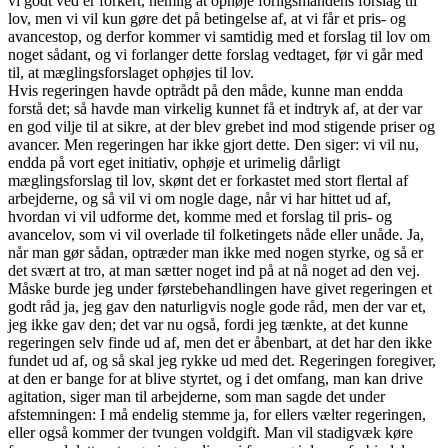
vi godt ved er forkert, nemlig at ophøje forligsmandens forslag til
lov, men vi vil kun gøre det på betingelse af, at vi får et pris- og
avancestop, og derfor kommer vi samtidig med et forslag til lov om
noget sådant, og vi forlanger dette forslag vedtaget, før vi går med
til, at mæglingsforslaget ophøjes til lov.
Hvis regeringen havde optrådt på den måde, kunne man endda
forstå det; så havde man virkelig kunnet få et indtryk af, at der var
en god vilje til at sikre, at der blev grebet ind mod stigende priser og
avancer. Men regeringen har ikke gjort dette. Den siger: vi vil nu,
endda på vort eget initiativ, ophøje et urimelig dårligt
mæglingsforslag til lov, skønt det er forkastet med stort flertal af
arbejderne, og så vil vi om nogle dage, når vi har hittet ud af,
hvordan vi vil udforme det, komme med et forslag til pris- og
avancelov, som vi vil overlade til folketingets nåde eller unåde. Ja,
når man gør sådan, optræder man ikke med nogen styrke, og så er
det svært at tro, at man sætter noget ind på at nå noget ad den vej.
Måske burde jeg under førstebehandlingen have givet regeringen et
godt råd ja, jeg gav den naturligvis nogle gode råd, men der var et,
jeg ikke gav den; det var nu også, fordi jeg tænkte, at det kunne
regeringen selv finde ud af, men det er åbenbart, at det har den ikke
fundet ud af, og så skal jeg rykke ud med det. Regeringen foregiver,
at den er bange for at blive styrtet, og i det omfang, man kan drive
agitation, siger man til arbejderne, som man sagde det under
afstemningen: I må endelig stemme ja, for ellers vælter regeringen,
eller også kommer der tvungen voldgift. Man vil stadigvæk køre