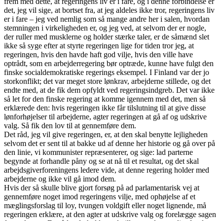
frem med dette, at regeringens liv er i fare, og i denne forbindelse er
det, jeg vil sige, at bortset fra, at jeg aldeles ikke tror, regeringens liv
er i fare – jeg ved nemlig som så mange andre her i salen, hvordan
stemningen i virkeligheden er, og jeg ved, at selvom der er nogle,
der ruller med musklerne og holder stærke taler, er de såmænd slet
ikke så syge efter at styrte regeringen lige for tiden tror jeg, at
regeringen, hvis den havde haft god vilje, hvis den ville have
optrådt, som en arbejderregering bør optræde, kunne have fulgt den
finske socialdemokratiske regerings eksempel. I Finland var der jo
storkonflikt; det var meget store lønkrav, arbejderne stillede, og det
endte med, at de fik dem opfyldt ved regeringsindgreb. Det var ikke
så let for den finske regering at komme igennem med det, men så
erklærede den: hvis regeringen ikke får tilslutning til at give disse
lønforhøjelser til arbejderne, agter regeringen at gå af og udskrive
valg. Så fik den lov til at gennemføre dem.
Det råd, jeg vil give regeringen, er, at den skal benytte lejligheden
selvom det er sent til at bakke ud af denne her historie og gå over på
den linie, vi kommunister repræsenterer, og sige: lad parterne
begynde at forhandle påny og se at nå til et resultat, og det skal
arbejdsgiverforeningens ledere vide, at denne regering holder med
arbejderne og ikke vil gå imod dem.
Hvis der så skulle blive gjort forsøg på ad parlamentarisk vej at
gennemføre noget imod regeringens vilje, med ophøjelse af et
mæglingsforslag til loy, tvungen voldgift eller noget lignende, må
regeringen erklære, at den agter at udskrive valg og forelægge sagen