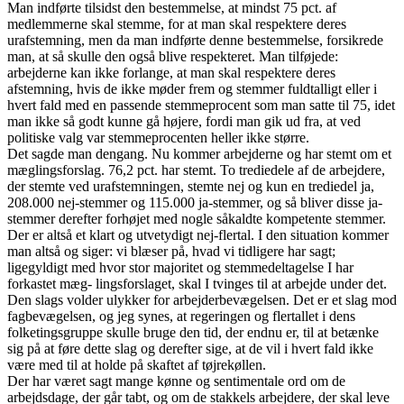
Man indførte tilsidst den bestemmelse, at mindst 75 pct. af
medlemmerne skal stemme, for at man skal respektere deres
urafstemning, men da man indførte denne bestemmelse, forsikrede
man, at så skulle den også blive respekteret. Man tilføjede:
arbejderne kan ikke forlange, at man skal respektere deres
afstemning, hvis de ikke møder frem og stemmer fuldtalligt eller i
hvert fald med en passende stemmeprocent som man satte til 75, idet
man ikke så godt kunne gå højere, fordi man gik ud fra, at ved
politiske valg var stemmeprocenten heller ikke større.
Det sagde man dengang. Nu kommer arbejderne og har stemt om et
mæglingsforslag. 76,2 pct. har stemt. To trediedele af de arbejdere,
der stemte ved urafstemningen, stemte nej og kun en trediedel ja,
208.000 nej-stemmer og 115.000 ja-stemmer, og så bliver disse ja-
stemmer derefter forhøjet med nogle såkaldte kompetente stemmer.
Der er altså et klart og utvetydigt nej-flertal. I den situation kommer
man altså og siger: vi blæser på, hvad vi tidligere har sagt;
ligegyldigt med hvor stor majoritet og stemmedeltagelse I har
forkastet mæg- lingsforslaget, skal I tvinges til at arbejde under det.
Den slags volder ulykker for arbejderbevægelsen. Det er et slag mod
fagbevægelsen, og jeg synes, at regeringen og flertallet i dens
folketingsgruppe skulle bruge den tid, der endnu er, til at betænke
sig på at føre dette slag og derefter sige, at de vil i hvert fald ikke
være med til at holde på skaftet af tøjrekøllen.
Der har været sagt mange kønne og sentimentale ord om de
arbejdsdage, der går tabt, og om de stakkels arbejdere, der skal leve