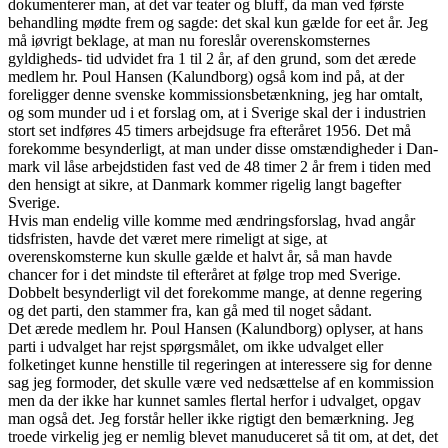
dokumenterer man, at det var teater og bluff, da man ved første
behandling mødte frem og sagde: det skal kun gælde for eet år. Jeg
må iøvrigt beklage, at man nu foreslår overenskomsternes
gyldigheds- tid udvidet fra 1 til 2 år, af den grund, som det ærede
medlem hr. Poul Hansen (Kalundborg) også kom ind på, at der
foreligger denne svenske kommissionsbetænkning, jeg har omtalt,
og som munder ud i et forslag om, at i Sverige skal der i industrien
stort set indføres 45 timers arbejdsuge fra efteråret 1956. Det må
forekomme besynderligt, at man under disse omstændigheder i Dan-
mark vil låse arbejdstiden fast ved de 48 timer 2 år frem i tiden med
den hensigt at sikre, at Danmark kommer rigelig langt bagefter
Sverige.
Hvis man endelig ville komme med ændringsforslag, hvad angår
tidsfristen, havde det været mere rimeligt at sige, at
overenskomsterne kun skulle gælde et halvt år, så man havde
chancer for i det mindste til efteråret at følge trop med Sverige.
Dobbelt besynderligt vil det forekomme mange, at denne regering
og det parti, den stammer fra, kan gå med til noget sådant.
Det ærede medlem hr. Poul Hansen (Kalundborg) oplyser, at hans
parti i udvalget har rejst spørgsmålet, om ikke udvalget eller
folketinget kunne henstille til regeringen at interessere sig for denne
sag jeg formoder, det skulle være ved nedsættelse af en kommission
men da der ikke har kunnet samles flertal herfor i udvalget, opgav
man også det. Jeg forstår heller ikke rigtigt den bemærkning. Jeg
troede virkelig jeg er nemlig blevet manuduceret så tit om, at det, det