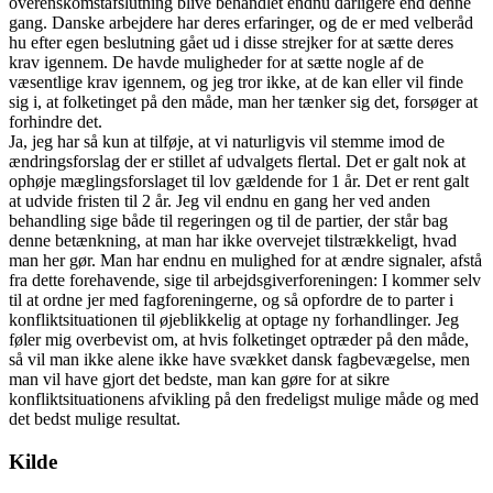
overenskomstafslutning blive behandlet endnu dårligere end denne
gang. Danske arbejdere har deres erfaringer, og de er med velberåd
hu efter egen beslutning gået ud i disse strejker for at sætte deres
krav igennem. De havde muligheder for at sætte nogle af de
væsentlige krav igennem, og jeg tror ikke, at de kan eller vil finde
sig i, at folketinget på den måde, man her tænker sig det, forsøger at
forhindre det.
Ja, jeg har så kun at tilføje, at vi naturligvis vil stemme imod de
ændringsforslag der er stillet af udvalgets flertal. Det er galt nok at
ophøje mæglingsforslaget til lov gældende for 1 år. Det er rent galt
at udvide fristen til 2 år. Jeg vil endnu en gang her ved anden
behandling sige både til regeringen og til de partier, der står bag
denne betænkning, at man har ikke overvejet tilstrækkeligt, hvad
man her gør. Man har endnu en mulighed for at ændre signaler, afstå
fra dette forehavende, sige til arbejdsgiverforeningen: I kommer selv
til at ordne jer med fagforeningerne, og så opfordre de to parter i
konfliktsituationen til øjeblikkelig at optage ny forhandlinger. Jeg
føler mig overbevist om, at hvis folketinget optræder på den måde,
så vil man ikke alene ikke have svækket dansk fagbevægelse, men
man vil have gjort det bedste, man kan gøre for at sikre
konfliktsituationens afvikling på den fredeligst mulige måde og med
det bedst mulige resultat.
Kilde