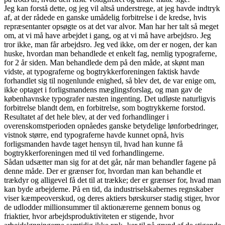
Jeg kan forstå dette, og jeg vil altså understrege, at jeg havde indtryk
af, at der rådede en ganske umådelig forbitrelse i de kredse, hvis
repræsentanter opsøgte os at det var alvor. Man har her talt så meget
om, at vi må have arbejdet i gang, og at vi må have arbejdsro. Jeg
tror ikke, man får arbejdsro. Jeg ved ikke, om der er nogen, der kan
huske, hvordan man behandlede et enkelt fag, nemlig typograferne,
for 2 år siden. Man behandlede dem på den måde, at skønt man
vidste, at typograferne og bogtrykkerforeningen faktisk havde
forhandlet sig til nogenlunde enighed, så blev det, de var enige om,
ikke optaget i forligsmandens mæglingsforslag, og man gav de
københavnske typografer næsten ingenting. Det udløste naturligvis
forbitrelse blandt dem, en forbitrelse, som bogtrykkerne forstod.
Resultatet af det hele blev, at der ved forhandlinger i
overenskomstperioden opnåedes ganske betydelige lønforbedringer,
vistnok større, end typograferne havde kunnet opnå, hvis
forligsmanden havde taget hensyn til, hvad han kunne få
bogtrykkerforeningen med til ved forhandlingerne.
Sådan udsætter man sig for at det går, når man behandler fagene på
denne måde. Der er grænser for, hvordan man kan behandle et
trækdyr og alligevel få det til at trække; der er grænser for, hvad man
kan byde arbejderne. På en tid, da industriselskabernes regnskaber
viser kæmpeoverskud, og deres aktiers børskurser stadig stiger, hvor
de udlodder millionsummer til aktionærerne gennem bonus og
friaktier, hvor arbejdsproduktiviteten er stigende, hvor