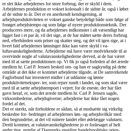
er slet ikke arbejdernes for store forbrug, der er skyld i dem.
Arbejdernes produktion er vokset kolossalt i de sidste år, også i løbet
af de sidste to år. Det er en anerkendt kendsgerning, at
arbejdsproduktiviteten er vokset ganske betydeligt både som følge af
forøget arbejdstempo og som følge af nyere produktionsteknik. Der
produceres mere, og da arbejdernes indkomster i alt væsentligt har
ligget fast i et par år, vil det sige, at de har måttet sætte deres forbrug
ned, efterhånden som priser og skatter steg, og det vil igen sige, at i
hvert fald arbejdernes lønninger ikke kan være skyld i va-
luftavanskelighederne. Arbejderne må have være medvirkende til at
overvinde nogle af valutavanskelighederne derved, at de har været
med til at sætte produktionen op. Vi fik jo også forleden af det ærede
medlem hr. Carl P. Jensen besked om- og han er sagkyndig på dette
område at det ikke er kommet arbejderne tilgode, at De samvirkende
Fagforbund har investeret midler i at uddanne og lønne
produktivitetseksper- ter, som rejser rundt i landet, og som skal være
med til at sætte arbejdstempoet i vejret; for de eneste, der har fået
gavn heraf, er, som det ærede medlem hr. Carl P. Jensen sagde,
virksomhederne, arbejdsgiverne; arbejderne har ikke fået nogen
fordel af det.
Det er stærkt, når forholdene er sådan, så at modsætte sig virkelig
beskedne for- bedringer af arbejdernes løn- og arbejdsvilkår med
den begrundelse, at det vil ruinere landet eller ødelægge valutaen.
Dertil kommer, at valutavanskelighederne jo er forårsaget af helt
andre ting, nemlig af Danmarks ensidige handelspolitiske orien-