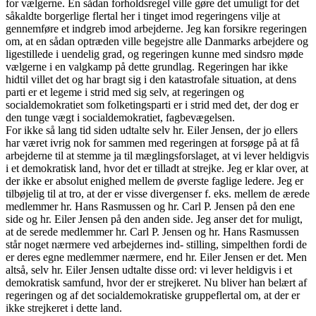
for vælgerne. En sådan forholdsregel ville gøre det umuligt for det
såkaldte borgerlige flertal her i tinget imod regeringens vilje at
gennemføre et indgreb imod arbejderne. Jeg kan forsikre regeringen
om, at en sådan optræden ville begejstre alle Danmarks arbejdere og
ligestillede i uendelig grad, og regeringen kunne med sindsro møde
vælgerne i en valgkamp på dette grundlag. Regeringen har ikke
hidtil villet det og har bragt sig i den katastrofale situation, at dens
parti er et legeme i strid med sig selv, at regeringen og
socialdemokratiet som folketingsparti er i strid med det, der dog er
den tunge vægt i socialdemokratiet, fagbevægelsen.
For ikke så lang tid siden udtalte selv hr. Eiler Jensen, der jo ellers
har været ivrig nok for sammen med regeringen at forsøge på at få
arbejderne til at stemme ja til mæglingsforslaget, at vi lever heldigvis
i et demokratisk land, hvor det er tilladt at strejke. Jeg er klar over, at
der ikke er absolut enighed mellem de øverste faglige ledere. Jeg er
tilbøjelig til at tro, at der er visse divergenser f. eks. mellem de ærede
medlemmer hr. Hans Rasmussen og hr. Carl P. Jensen på den ene
side og hr. Eiler Jensen på den anden side. Jeg anser det for muligt,
at de serede medlemmer hr. Carl P. Jensen og hr. Hans Rasmussen
står noget nærmere ved arbejdernes ind- stilling, simpelthen fordi de
er deres egne medlemmer nærmere, end hr. Eiler Jensen er det. Men
altså, selv hr. Eiler Jensen udtalte disse ord: vi lever heldigvis i et
demokratisk samfund, hvor der er strejkeret. Nu bliver han belært af
regeringen og af det socialdemokratiske gruppeflertal om, at der er
ikke strejkeret i dette land.