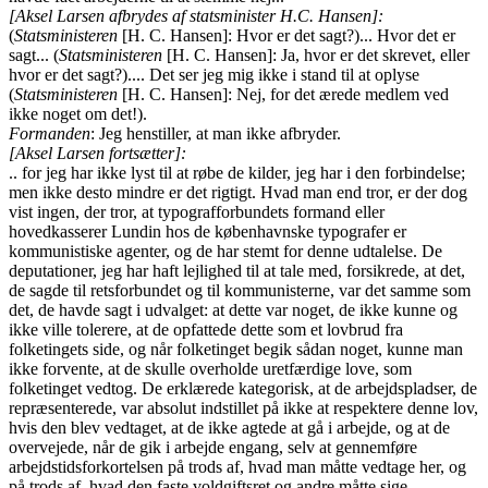
[Aksel Larsen afbrydes af statsminister H.C. Hansen]:
(
Statsministeren
[H. C. Hansen]: Hvor er det sagt?)... Hvor det er
sagt... (
Statsministeren
[H. C. Hansen]: Ja, hvor er det skrevet, eller
hvor er det sagt?).... Det ser jeg mig ikke i stand til at oplyse
(
Statsministeren
[H. C. Hansen]: Nej, for det ærede medlem ved
ikke noget om det!).
Formanden
: Jeg henstiller, at man ikke afbryder.
[Aksel Larsen fortsætter]:
.. for jeg har ikke lyst til at røbe de kilder, jeg har i den forbindelse;
men ikke desto mindre er det rigtigt. Hvad man end tror, er der dog
vist ingen, der tror, at typografforbundets formand eller
hovedkasserer Lundin hos de københavnske typografer er
kommunistiske agenter, og de har stemt for denne udtalelse. De
deputationer, jeg har haft lejlighed til at tale med, forsikrede, at det,
de sagde til retsforbundet og til kommunisterne, var det samme som
det, de havde sagt i udvalget: at dette var noget, de ikke kunne og
ikke ville tolerere, at de opfattede dette som et lovbrud fra
folketingets side, og når folketinget begik sådan noget, kunne man
ikke forvente, at de skulle overholde uretfærdige love, som
folketinget vedtog. De erklærede kategorisk, at de arbejdspladser, de
repræsenterede, var absolut indstillet på ikke at respektere denne lov,
hvis den blev vedtaget, at de ikke agtede at gå i arbejde, og at de
overvejede, når de gik i arbejde engang, selv at gennemføre
arbejdstidsforkortelsen på trods af, hvad man måtte vedtage her, og
på trods af, hvad den faste voldgiftsret og andre måtte sige.