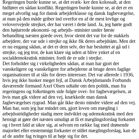
Regeringen burde kunne se, at det svæk- ker den kolossalt, at den
hidfører en sådan konflikt. Regeringen burde kunne se, at det er en
meget alvorlig sag for dansk arbejderklasse og dansk fagbevægelse,
at man på den måde griber ind overfor en af de mest lovlige og
velovervejede strejker, der har været i dette land. Ja, jeg hørte godt
den højtærede økonomi- og arbejds- minister under første
behandling næsten græde over, hvor slemt det var for de stakkels
arbejdere, der var ude i strejke og ikke fik deres arbejdsløn. Men det
er nu engang sådan, at det er dem selv, der har besluttet at gå ud i
strejke, og jeg tror, de kan klare sig uden at blive ynket af en
socialdemokratisk minister, fordi de er ude i strejke.
Det forholder sig i virkeligheden sådan, at man har gjort det
vanskeligere og vanskeligere for arbejderne at bruge deres faglige
organisationer til at slås for deres interesser. Det var allerede i 1936,
hvis jeg ikke husker meget fejl, at Dansk Arbejdsmands Forbunds
daværende formand Axel Olsen udtalte om den politik, man fra
regeringens og folketingets side fulgte over- for fagbevægelsen, at
hvis man gik videre ad den vej, knækkede man dansk
fagbevægelses rygrad. Man går ikke desto mindre videre ad den vej.
Man har, som jeg har mindet om, gjort loven om mægling i
arbejdsstridigheder stadig mere indviklet og udemokratisk med den
hensigt at gøre det næsten umuligt at få et mæglingsforslag forkastet
og i hvert fald at sikre sig, at selvom en række fag med drønende
majoritet eller enstemmigt forkaster et stillet mæglingsforslag, kan de
af de andre fag tvinges til at bøje sig for det.