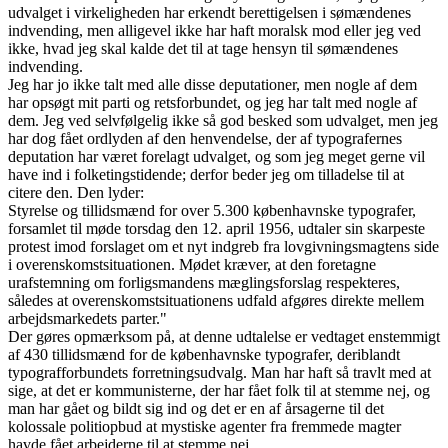
udvalget i virkeligheden har erkendt berettigelsen i sømændenes
indvending, men alligevel ikke har haft moralsk mod eller jeg ved
ikke, hvad jeg skal kalde det til at tage hensyn til sømændenes
indvending.
Jeg har jo ikke talt med alle disse deputationer, men nogle af dem
har opsøgt mit parti og retsforbundet, og jeg har talt med nogle af
dem. Jeg ved selvfølgelig ikke så god besked som udvalget, men jeg
har dog fået ordlyden af den henvendelse, der af typografernes
deputation har været forelagt udvalget, og som jeg meget gerne vil
have ind i folketingstidende; derfor beder jeg om tilladelse til at
citere den. Den lyder:
Styrelse og tillidsmænd for over 5.300 københavnske typografer,
forsamlet til møde torsdag den 12. april 1956, udtaler sin skarpeste
protest imod forslaget om et nyt indgreb fra lovgivningsmagtens side
i overenskomstsituationen. Mødet kræver, at den foretagne
urafstemning om forligsmandens mæglingsforslag respekteres,
således at overenskomstsituationens udfald afgøres direkte mellem
arbejdsmarkedets parter."
Der gøres opmærksom på, at denne udtalelse er vedtaget enstemmigt
af 430 tillidsmænd for de københavnske typografer, deriblandt
typografforbundets forretningsudvalg. Man har haft så travlt med at
sige, at det er kommunisterne, der har fået folk til at stemme nej, og
man har gået og bildt sig ind og det er en af årsagerne til det
kolossale politiopbud at mystiske agenter fra fremmede magter
havde fået arbejderne til at stemme nej...