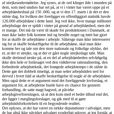
af strejkeunderstøttelse. Jeg synes, at de ord klinger ilde i munden på
dem, som med sindsro har set på, at vi i vinter har været oppe på et
arbejdsløshedstal på 150 .000, og at vi den 17. marts i år det er den
sidste dag, for hvilken der foreligger en offentliggjort statistik havde
126.000 arbejdsløse i dette land. Jeg ved ikke, hvor mange millioner
arbejdsdage der er spildt i vinter på grund af arbejdsløshed, men det
er mange. Det må da være til skade for produktionen i Danmark, at
man ikke lader folk komme ind og bestille noget og intet har gjort
for at skaffe de arbejdsløse i arbejde. Sålænge man ikke interesserer
sig for at skaffe beskæftigelse til de arbejdsløse, skal man ikke
komme her og tale om den store nationale og folkelige ulykke, det
er, at der er strejke, og at der er gået nogle strejkedage tabt. Man
skulle derimod tænke på, at en del af arbejdsløsheden selvfølgelig
ikke den hele er forårsaget ved den vidtdrevne rationalisering, den
forbedrede arbejdsteknik, det forøgede arbejdstempo i de sidste år.
Dette gør det dobbelt rimeligt, at man setter arbejdstiden ned for
derved i hvert fald at skaffe beskæftigelse til nogle af de arbejdsløse.
Men også dette er et argument mod det foreliggende lovforslag, et
argument for, at arbejderne burde have en chance for gennem
forhandling, de satte magt bagved, at påvirke
arbejdsgiverforeningen, så at den kom med et bedre tilbud end det,
der ligger i mæglingsforslaget, og gik med til at gøre
arbejdstidsforkortelsen til en begyndende realitet.
Det oplyses, at der har været en række deputationer i udvalget, men
de har altså ikke påvirket udvalget synderligt udover, at jeg forstår, at