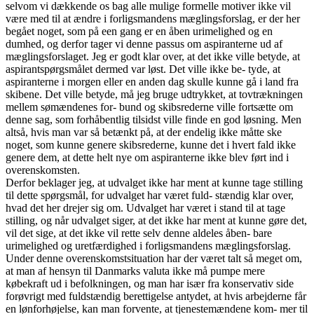
selvom vi dækkende os bag alle mulige formelle motiver ikke vil
være med til at ændre i forligsmandens mæglingsforslag, er der her
begået noget, som på een gang er en åben urimelighed og en
dumhed, og derfor tager vi denne passus om aspiranterne ud af
mæglingsforslaget. Jeg er godt klar over, at det ikke ville betyde, at
aspirantspørgsmålet dermed var løst. Det ville ikke be- tyde, at
aspiranterne i morgen eller en anden dag skulle kunne gå i land fra
skibene. Det ville betyde, må jeg bruge udtrykket, at tovtrækningen
mellem sømændenes for- bund og skibsrederne ville fortsætte om
denne sag, som forhåbentlig tilsidst ville finde en god løsning. Men
altså, hvis man var så betænkt på, at der endelig ikke måtte ske
noget, som kunne genere skibsrederne, kunne det i hvert fald ikke
genere dem, at dette helt nye om aspiranterne ikke blev ført ind i
overenskomsten.
Derfor beklager jeg, at udvalget ikke har ment at kunne tage stilling
til dette spørgsmål, for udvalget har været fuld- stændig klar over,
hvad det her drejer sig om. Udvalget har været i stand til at tage
stilling, og når udvalget siger, at det ikke har ment at kunne gøre det,
vil det sige, at det ikke vil rette selv denne aldeles åben- bare
urimelighed og uretfærdighed i forligsmandens mæglingsforslag.
Under denne overenskomstsituation har der været talt så meget om,
at man af hensyn til Danmarks valuta ikke må pumpe mere
købekraft ud i befolkningen, og man har især fra konservativ side
forøvrigt med fuldstændig berettigelse antydet, at hvis arbejderne får
en lønforhøjelse, kan man forvente, at tjenestemændene kom- mer til