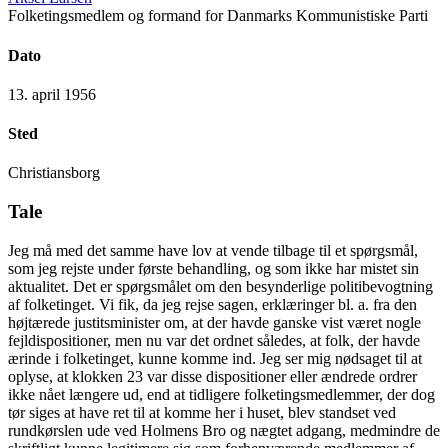
Folketingsmedlem og formand for Danmarks Kommunistiske Parti
Dato
13. april 1956
Sted
Christiansborg
Tale
Jeg må med det samme have lov at vende tilbage til et spørgsmål,
som jeg rejste under første behandling, og som ikke har mistet sin
aktualitet. Det er spørgsmålet om den besynderlige politibevogtning
af folketinget. Vi fik, da jeg rejse sagen, erklæringer bl. a. fra den
højtærede justitsminister om, at der havde ganske vist været nogle
fejldispositioner, men nu var det ordnet således, at folk, der havde
ærinde i folketinget, kunne komme ind. Jeg ser mig nødsaget til at
oplyse, at klokken 23 var disse dispositioner eller ændrede ordrer
ikke nået længere ud, end at tidligere folketingsmedlemmer, der dog
tør siges at have ret til at komme her i huset, blev standset ved
rundkørslen ude ved Holmens Bro og nægtet adgang, medmindre de