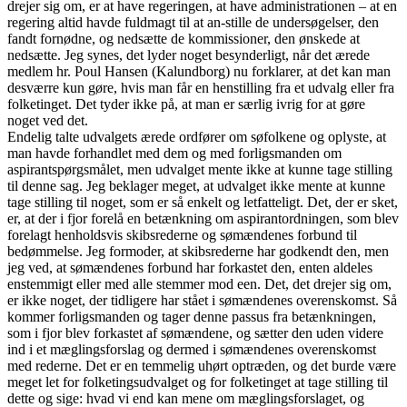
drejer sig om, er at have regeringen, at have administrationen – at en
regering altid havde fuldmagt til at an-stille de undersøgelser, den
fandt fornødne, og nedsætte de kommissioner, den ønskede at
nedsætte. Jeg synes, det lyder noget besynderligt, når det ærede
medlem hr. Poul Hansen (Kalundborg) nu forklarer, at det kan man
desværre kun gøre, hvis man får en henstilling fra et udvalg eller fra
folketinget. Det tyder ikke på, at man er særlig ivrig for at gøre
noget ved det.
Endelig talte udvalgets ærede ordfører om søfolkene og oplyste, at
man havde forhandlet med dem og med forligsmanden om
aspirantspørgsmålet, men udvalget mente ikke at kunne tage stilling
til denne sag. Jeg beklager meget, at udvalget ikke mente at kunne
tage stilling til noget, som er så enkelt og letfatteligt. Det, der er sket,
er, at der i fjor forelå en betænkning om aspirantordningen, som blev
forelagt henholdsvis skibsrederne og sømændenes forbund til
bedømmelse. Jeg formoder, at skibsrederne har godkendt den, men
jeg ved, at sømændenes forbund har forkastet den, enten aldeles
enstemmigt eller med alle stemmer mod een. Det, det drejer sig om,
er ikke noget, der tidligere har stået i sømændenes overenskomst. Så
kommer forligsmanden og tager denne passus fra betænkningen,
som i fjor blev forkastet af sømændene, og sætter den uden videre
ind i et mæglingsforslag og dermed i sømændenes overenskomst
med rederne. Det er en temmelig uhørt optræden, og det burde være
meget let for folketingsudvalget og for folketinget at tage stilling til
dette og sige: hvad vi end kan mene om mæglingsforslaget, og