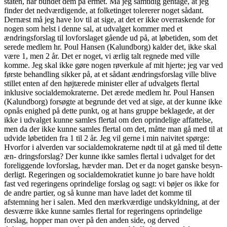
staten, har bundet dem på ermet. Må jeg samtidig gentage, at jeg
finder det nedværdigende, at folketinget tolererer noget sådant.
Dernæst må jeg have lov til at sige, at det er ikke overraskende for
nogen som helst i denne sal, at udvalget kommer med et
ændringsforslag til lovforslaget gående ud på, at løbetiden, som det
serede medlem hr. Poul Hansen (Kalundborg) kalder det, ikke skal
være 1, men 2 år. Det er noget, vi ærlig talt regnede med ville
komme. Jeg skal ikke gøre nogen røverkule af mit hjerte; jeg var ved
første behandling sikker på, at et sådant ændringsforslag ville blive
stillet enten af den højtærede minister eller af udvalgets flertal
inklusive socialdemokraterne. Det ærede medlem hr. Poul Hansen
(Kalundborg) forsøgte at begrunde det ved at sige, at der kunne ikke
opnås enighed på dette punkt, og at hans gruppe beklagede, at der
ikke i udvalget kunne samles flertal om den oprindelige affattelse,
men da der ikke kunne samles flertal om det, måtte man gå med til at
udvide løbetiden fra 1 til 2 år. Jeg vil gerne i min naivitet spørge:
Hvorfor i alverden var socialdemokraterne nødt til at gå med til dette
æn- dringsforslag? Der kunne ikke samles flertal i udvalget for det
foreliggende lovforslag, hævder man. Det er da noget ganske besyn-
derligt. Regeringen og socialdemokratiet kunne jo bare have holdt
fast ved regeringens oprindelige forslag og sagt: vi bøjer os ikke for
de andre partier, og så kunne man have ladet det komme til
afstemning her i salen. Med den mærkværdige undskyldning, at der
desværre ikke kunne samles flertal for regeringens oprindelige
forslag, hopper man over på den anden side, og derved