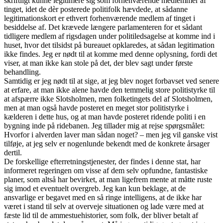
skriftligt kunne legitimere sig som forhenværende medlemmer af
tinget, idet de dèr posterede politifolk hævdede, at sådanne
legitimationskort er ethvert forhenværende medlem af tinget i
besiddelse af. Det krævede længere parlamenteren for et sådant
tidligere medlem af rigsdagen under politiledsagelse at komme ind i
huset, hvor det tilsidst på bureauet opklaredes, at sådan legitimation
ikke findes. Jeg er nødt til at komme med denne oplysning, fordi det
viser, at man ikke kan stole på det, der blev sagt under første
behandling.
Samtidig er jeg nødt til at sige, at jeg blev noget forbavset ved senere
at erfare, at man ikke alene havde den temmelig store politistyrke til
at afspærre ikke Slotsholmen, men folketingets del af Slotsholmen,
men at man også havde posteret en meget stor politistyrke i
kælderen i dette hus, og at man havde posteret ridende politi i en
bygning inde på ridebanen. Jeg tillader mig at rejse spørgsmålet:
Hvorfor i alverden laver man sådan noget? – men jeg vil ganske vist
tilføje, at jeg selv er nogenlunde bekendt med de konkrete årsager
dertil.
De forskellige efterretningstjenester, der findes i denne stat, har
informeret regeringen om visse af dem selv opfundne, fantastiske
planer, som altså har bevirket, at man ligefrem mente at måtte ruste
sig imod et eventuelt overgreb. Jeg kan kun beklage, at de
ansvarlige er begavet med en så ringe intelligens, at de ikke har
været i stand til selv at overveje situationen og lade være med at
fæste lid til de ammestuehistorier, som folk, der bliver betalt af