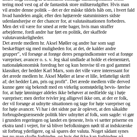
tering mod vest og af de fantastisk store militærudgifter. Hvis man
vil ændre denne politik – det er der måske tildels håb om, i hvert fald
hvad handelen angår, efter den højtærede statsministers sidste
udenlandsrejse er der chancer for, at valutasituationen forbedres.
Men det vil være for smed at rette bager, hvis man straffer
arbejderne, fordi andre har ført en politik, der skaffede
valutavanskeligheder.
Det ærede medlem hr. Aksel Møller og andre har som sagt
beskæftiget sig med muligheden for, at det, de kalder andre
grupper", vil forsøge at forøge deres pengeindkomster ved at forøge
varepriser, avancer o. s. v. Jeg skal undlade at holde et elementært,
nationaløkonomisk foredrag her og kun henvise til en god gammel
klassiker, der hedder Karl Marx, som det ville være interessant for
det ærede medlem hr. Aksel Møller at læse et lille, letfatteligt skrift
af; det hedder Løn, pris og profit". Det ærede medlem ville derved
kunne gøre sig bekendt med en virkelig uomstødelig bevis- førelse
for, at høje lønninger aldeles ikke behøver at nedfælde sig i høje
varepriser; men derfor tvivler jeg alligevel ikke om, at der er folk,
der vil forsøge at udnytte situationen og tage for høje varepriser og
for høje avancer. Vi har i det sidste par år oplevet, at den såkaldte
forbrugsbegrænsende politik blev udnyttet af folk, som sagde: vi gør
i grunden regeringen og landet en tjeneste, hvis vi sætter priserne en
ekstra tand i vejret, for så bliver befolkningen nødt til at indskrænke
sit forbrug yderligere, og så spares der valuta. Noget sådant synes
jeg nu man skulle forhindre, og hvis det ikke kan forhindres på