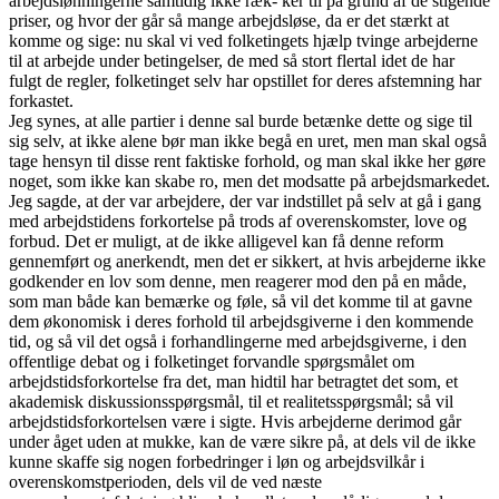
arbejdslønningerne samtidig ikke ræk- ker til på grund af de stigende
priser, og hvor der går så mange arbejdsløse, da er det stærkt at
komme og sige: nu skal vi ved folketingets hjælp tvinge arbejderne
til at arbejde under betingelser, de med så stort flertal idet de har
fulgt de regler, folketinget selv har opstillet for deres afstemning har
forkastet.
Jeg synes, at alle partier i denne sal burde betænke dette og sige til
sig selv, at ikke alene bør man ikke begå en uret, men man skal også
tage hensyn til disse rent faktiske forhold, og man skal ikke her gøre
noget, som ikke kan skabe ro, men det modsatte på arbejdsmarkedet.
Jeg sagde, at der var arbejdere, der var indstillet på selv at gå i gang
med arbejdstidens forkortelse på trods af overenskomster, love og
forbud. Det er muligt, at de ikke alligevel kan få denne reform
gennemført og anerkendt, men det er sikkert, at hvis arbejderne ikke
godkender en lov som denne, men reagerer mod den på en måde,
som man både kan bemærke og føle, så vil det komme til at gavne
dem økonomisk i deres forhold til arbejdsgiverne i den kommende
tid, og så vil det også i forhandlingerne med arbejdsgiverne, i den
offentlige debat og i folketinget forvandle spørgsmålet om
arbejdstidsforkortelse fra det, man hidtil har betragtet det som, et
akademisk diskussionsspørgsmål, til et realitetsspørgsmål; så vil
arbejdstidsforkortelsen være i sigte. Hvis arbejderne derimod går
under åget uden at mukke, kan de være sikre på, at dels vil de ikke
kunne skaffe sig nogen forbedringer i løn og arbejdsvilkår i
overenskomstperioden, dels vil de ved næste