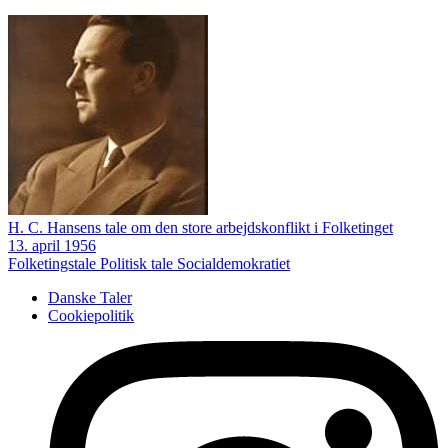
H. C. Hansens tale om den store arbejdskonflikt i Folketinget
13. april 1956
Folketingstale
Politisk tale
Socialdemokratiet
Danske Taler
Cookiepolitik