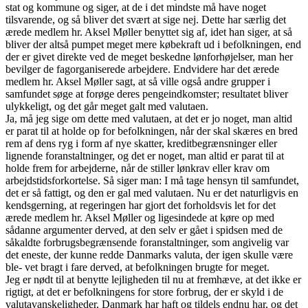
stat og kommune og siger, at de i det mindste må have noget
tilsvarende, og så bliver det svært at sige nej. Dette har særlig det
ærede medlem hr. Aksel Møller benyttet sig af, idet han siger, at så
bliver der altså pumpet meget mere købekraft ud i befolkningen, end
der er givet direkte ved de meget beskedne lønforhøjelser, man her
bevilger de fagorganiserede arbejdere. Endvidere har det ærede
medlem hr. Aksel Møller sagt, at så ville også andre grupper i
samfundet søge at forøge deres pengeindkomster; resultatet bliver
ulykkeligt, og det går meget galt med valutaen.
Ja, må jeg sige om dette med valutaen, at det er jo noget, man altid
er parat til at holde op for befolkningen, når der skal skæres en bred
rem af dens ryg i form af nye skatter, kreditbegrænsninger eller
lignende foranstaltninger, og det er noget, man altid er parat til at
holde frem for arbejderne, når de stiller lønkrav eller krav om
arbejdstidsforkortelse. Så siger man: I må tage hensyn til samfundet,
det er så fattigt, og den er gal med valutaen. Nu er det naturligvis en
kendsgerning, at regeringen har gjort det forholdsvis let for det
ærede medlem hr. Aksel Møller og ligesindede at køre op med
sådanne argumenter derved, at den selv er gået i spidsen med de
såkaldte forbrugsbegrænsende foranstaltninger, som angivelig var
det eneste, der kunne redde Danmarks valuta, der igen skulle være
ble- vet bragt i fare derved, at befolkningen brugte for meget.
Jeg er nødt til at benytte lejligheden til nu at fremhæve, at det ikke er
rigtigt, at det er befolkningens for store forbrug, der er skyld i de
valutavanskeligheder, Danmark har haft og tildels endnu har, og det