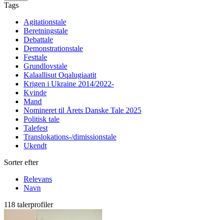
Tags
Agitationstale
Beretningstale
Debattale
Demonstrationstale
Festtale
Grundlovstale
Kalaallisut Oqalugiaatit
Krigen i Ukraine 2014/2022-
Kvinde
Mand
Nomineret til Årets Danske Tale 2025
Politisk tale
Talefest
Translokations-/dimissionstale
Ukendt
Sorter efter
Relevans
Navn
118 talerprofiler