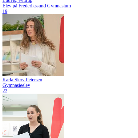
Ludvig Wittrup
Elev på Frederikssund Gymnasium
19
Karla Skov Petersen
Gymnasieelev
22