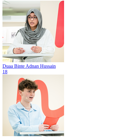
Duaa Binte Adnan Hussain
18