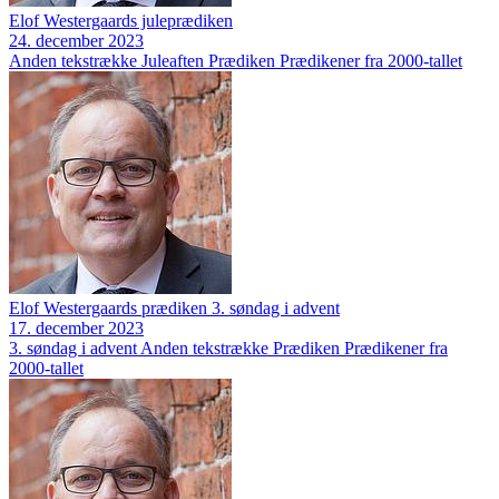
Elof Westergaards juleprædiken
24. december 2023
Anden tekstrække
Juleaften
Prædiken
Prædikener fra 2000-tallet
Elof Westergaards prædiken 3. søndag i advent
17. december 2023
3. søndag i advent
Anden tekstrække
Prædiken
Prædikener fra
2000-tallet