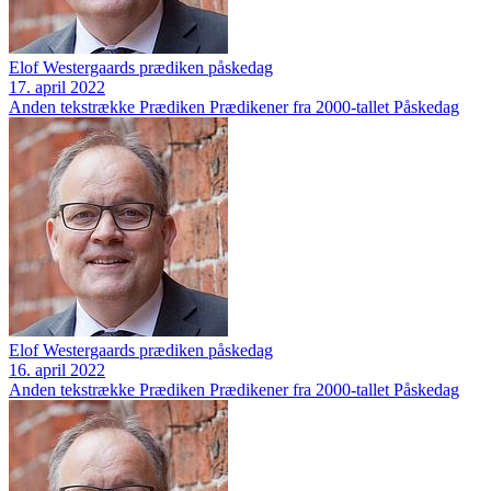
Elof Westergaards prædiken påskedag
17. april 2022
Anden tekstrække
Prædiken
Prædikener fra 2000-tallet
Påskedag
Elof Westergaards prædiken påskedag
16. april 2022
Anden tekstrække
Prædiken
Prædikener fra 2000-tallet
Påskedag