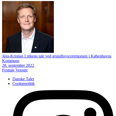
Jens-Kristian Lütkens tale ved grundlovsceremonien i Københavns
Kommune
28. september 2022
Festtale
Venstre
Danske Taler
Cookiepolitik