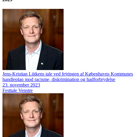
Jens-Kristian Lütkens tale ved fejringen af Københavns Kommunes
handleplan mod racisme, diskrimination og hadforbrydelse
23. november 2023
Festtale
Venstre