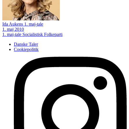
Ida Aukens 1. maj-tale
1. maj 2010
1. maj-tale
Socialistisk Folkeparti
Danske Taler
Cookiepolitik