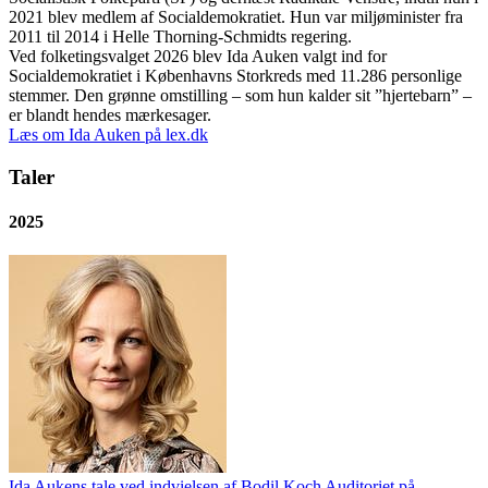
2021 blev medlem af Socialdemokratiet. Hun var miljøminister fra
2011 til 2014 i Helle Thorning-Schmidts regering.
Ved folketingsvalget 2026 blev Ida Auken valgt ind for
Socialdemokratiet i Københavns Storkreds med 11.286 personlige
stemmer. Den grønne omstilling – som hun kalder sit ”hjertebarn” –
er blandt hendes mærkesager.
Læs om Ida Auken på lex.dk
Taler
2025
Ida Aukens tale ved indvielsen af Bodil Koch Auditoriet på