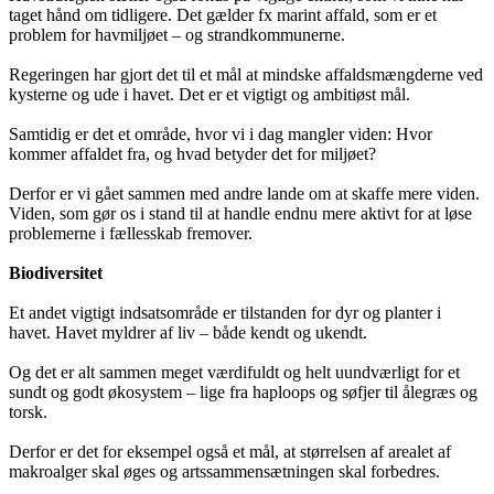
taget hånd om tidligere. Det gælder fx marint affald, som er et
problem for havmiljøet – og strandkommunerne.
Regeringen har gjort det til et mål at mindske affaldsmængderne ved
kysterne og ude i havet. Det er et vigtigt og ambitiøst mål.
Samtidig er det et område, hvor vi i dag mangler viden: Hvor
kommer affaldet fra, og hvad betyder det for miljøet?
Derfor er vi gået sammen med andre lande om at skaffe mere viden.
Viden, som gør os i stand til at handle endnu mere aktivt for at løse
problemerne i fællesskab fremover.
Biodiversitet
Et andet vigtigt indsatsområde er tilstanden for dyr og planter i
havet. Havet myldrer af liv – både kendt og ukendt.
Og det er alt sammen meget værdifuldt og helt uundværligt for et
sundt og godt økosystem – lige fra haploops og søfjer til ålegræs og
torsk.
Derfor er det for eksempel også et mål, at størrelsen af arealet af
makroalger skal øges og artssammensætningen skal forbedres.