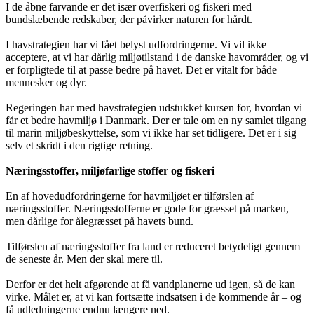
I de åbne farvande er det især overfiskeri og fiskeri med
bundslæbende redskaber, der påvirker naturen for hårdt.
I havstrategien har vi fået belyst udfordringerne. Vi vil ikke
acceptere, at vi har dårlig miljøtilstand i de danske havområder, og vi
er forpligtede til at passe bedre på havet. Det er vitalt for både
mennesker og dyr.
Regeringen har med havstrategien udstukket kursen for, hvordan vi
får et bedre havmiljø i Danmark. Der er tale om en ny samlet tilgang
til marin miljøbeskyttelse, som vi ikke har set tidligere. Det er i sig
selv et skridt i den rigtige retning.
Næringsstoffer, miljøfarlige stoffer og fiskeri
En af hovedudfordringerne for havmiljøet er tilførslen af
næringsstoffer. Næringsstofferne er gode for græsset på marken,
men dårlige for ålegræsset på havets bund.
Tilførslen af næringsstoffer fra land er reduceret betydeligt gennem
de seneste år. Men der skal mere til.
Derfor er det helt afgørende at få vandplanerne ud igen, så de kan
virke. Målet er, at vi kan fortsætte indsatsen i de kommende år – og
få udledningerne endnu længere ned.