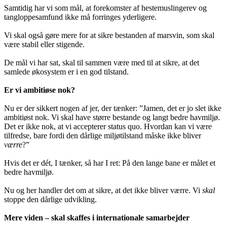
Samtidig har vi som mål, at forekomster af hestemuslingerev og
tangloppesamfund ikke må forringes yderligere.
Vi skal også gøre mere for at sikre bestanden af marsvin, som skal
være stabil eller stigende.
De mål vi har sat, skal til sammen være med til at sikre, at det
samlede økosystem er i en god tilstand.
Er vi ambitiøse nok?
Nu er der sikkert nogen af jer, der tænker: ”Jamen, det er jo slet ikke
ambitiøst nok. Vi skal have større bestande og langt bedre havmiljø.
Det er ikke nok, at vi accepterer status quo. Hvordan kan vi være
tilfredse, bare fordi den dårlige miljøtilstand måske ikke bliver
værre
?”
Hvis det er dét, I tænker, så har I ret: På den lange bane er målet et
bedre havmiljø.
Nu og her handler det om at sikre, at det ikke bliver værre. Vi
skal
stoppe den dårlige udvikling.
Mere viden – skal skaffes i internationale samarbejder