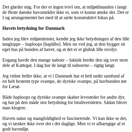
Det glæder mig. For der er ingen tvivl om, at miljøtilstanden i langt
de fleste danske havområder ikke er, som vi kunne ønske det. Det er
I og arrangementet her med til at sætte konstruktivt fokus på.
Havets betydning for Danmark
Inden jeg blev miljøminister, kendte jeg ikke betydningen af den lille
tangloppe – haploops [haplåbs]. Men nu ved jeg, at den bygger sit
eget hus på bunden af havet, og at det er et glubsk lille rovdyr.
Engang havde den mange naboer – faktisk bredte den sig over store
dele af Kattegat. I dag har de langt til naboerne – rigtig langt.
Jeg vidste heller ikke, at vi i Danmark har et helt unikt samfund af
en helt bestemt type svampe, de dyriske svampe, på havbunden øst
for Læsø.
Både haploops og dyriske svampe skaber levesteder for andre dyr,
og har på den måde stor betydning for biodiversiteten. Sådan bliver
man klogere.
Havets natur og mangfoldighed er fascinerende. Vi kan ikke se det,
og vi tænker ikke over det i det daglige. Men vi er afhængige af et
godt havmiljø.