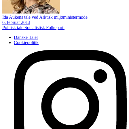
Ida Aukens tale ved Arktisk miljøministermøde
6. februar 2013
Politisk tale
Socialistisk Folkeparti
Danske Taler
Cookiepolitik