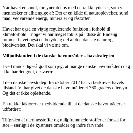
Når havet er sundt, forsyner det os med en række ydelser, som vi
mennesker er afhængige af: Det er en kilde til naturoplevelser, sund
mad, vedvarende energi, mineraler og råstoffer.
Havet har også en vigtig regulerende funktion i forhold til
klimaforhold – noget vi har meget fokus på i disse år. Endelig
rummer havet også en betydelig del af den danske natur og
biodiversitet. Det skal vi værne om.
Miljøtilstanden i de danske havområder – havstrategien
I ved mindst ligeså godt som jeg, at mange danske havområder i dag
ikke har det godt, desværre.
I den danske havstrategi fra oktober 2012 har vi beskrevet havets
tilstand. Vi har givet de danske havområder et 360 graders eftersyn.
Og det er ikke opløftende.
En række faktorer er medvirkende til, at de danske havområder er
udfordret:
Tilførslen af næringsstoffer og miljøfremmede stoffer er fortsat for
stor – særligt i de kystnære områder og indre farvande.