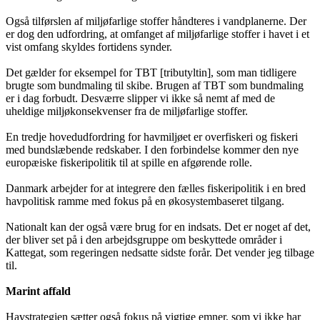
Også tilførslen af miljøfarlige stoffer håndteres i vandplanerne. Der
er dog den udfordring, at omfanget af miljøfarlige stoffer i havet i et
vist omfang skyldes fortidens synder.
Det gælder for eksempel for TBT [tributyltin], som man tidligere
brugte som bundmaling til skibe. Brugen af TBT som bundmaling
er i dag forbudt. Desværre slipper vi ikke så nemt af med de
uheldige miljøkonsekvenser fra de miljøfarlige stoffer.
En tredje hovedudfordring for havmiljøet er overfiskeri og fiskeri
med bundslæbende redskaber. I den forbindelse kommer den nye
europæiske fiskeripolitik til at spille en afgørende rolle.
Danmark arbejder for at integrere den fælles fiskeripolitik i en bred
havpolitisk ramme med fokus på en økosystembaseret tilgang.
Nationalt kan der også være brug for en indsats. Det er noget af det,
der bliver set på i den arbejdsgruppe om beskyttede områder i
Kattegat, som regeringen nedsatte sidste forår. Det vender jeg tilbage
til.
Marint affald
Havstrategien sætter også fokus på vigtige emner, som vi ikke har