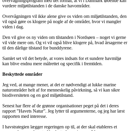
overvågningsprogram med det formål, at vi i Danmark løbende kan
vurdere miljøtilstanden i de danske havområder.
Overvågningen vil ikke alene give os viden om miljøtilstanden, den
vil også gøre os klogere på nogle af de områder, hvor vi mangler
viden i dag.
Den vil give os ny viden om tilstanden i Nordsøen – noget vi gerne
vil vide mere om. Og vi vil også blive klogere på, hvad årsagerne er
til den dårlige tilstand for bunddyrene.
Samlet set vil det betyde, at vores indsats for et sundere havmiljø
kan blive endnu mere målrettet og specifik i fremtiden.
Beskyttede områder
Jeg ved, at mange mener, at det er nødvendigt at lukke marine
naturområder helt af for menneskelig påvirkning, så vi kan sikre
biodiversiteten og en god miljøtilstand.
Senest har flere af de grønne organisationer peget på det i deres
rapport ”Havets Natur”. Jeg lytter til argumenterne, og jeg har læst
rapporten med interesse.
I havstrategien lægger regeringen op til, at der skal etableres et