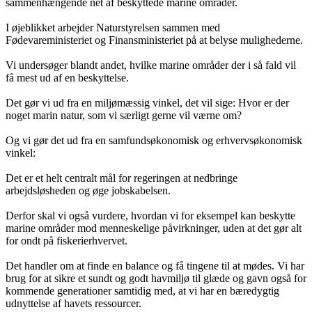
sammenhængende net af beskyttede marine områder.
I øjeblikket arbejder Naturstyrelsen sammen med
Fødevareministeriet og Finansministeriet på at belyse mulighederne.
Vi undersøger blandt andet, hvilke marine områder der i så fald vil
få mest ud af en beskyttelse.
Det gør vi ud fra en miljømæssig vinkel, det vil sige: Hvor er der
noget marin natur, som vi særligt gerne vil værne om?
Og vi gør det ud fra en samfundsøkonomisk og erhvervsøkonomisk
vinkel:
Det er et helt centralt mål for regeringen at nedbringe
arbejdsløsheden og øge jobskabelsen.
Derfor skal vi også vurdere, hvordan vi for eksempel kan beskytte
marine områder mod menneskelige påvirkninger, uden at det gør alt
for ondt på fiskerierhvervet.
Det handler om at finde en balance og få tingene til at mødes. Vi har
brug for at sikre et sundt og godt havmiljø til glæde og gavn også for
kommende generationer samtidig med, at vi har en bæredygtig
udnyttelse af havets ressourcer.