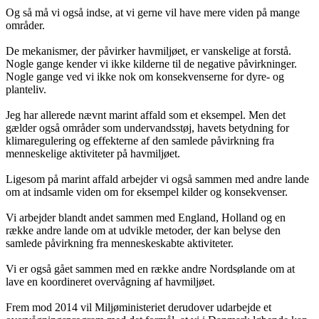
Og så må vi også indse, at vi gerne vil have mere viden på mange
områder.
De mekanismer, der påvirker havmiljøet, er vanskelige at forstå.
Nogle gange kender vi ikke kilderne til de negative påvirkninger.
Nogle gange ved vi ikke nok om konsekvenserne for dyre- og
planteliv.
Jeg har allerede nævnt marint affald som et eksempel. Men det
gælder også områder som undervandsstøj, havets betydning for
klimaregulering og effekterne af den samlede påvirkning fra
menneskelige aktiviteter på havmiljøet.
Ligesom på marint affald arbejder vi også sammen med andre lande
om at indsamle viden om for eksempel kilder og konsekvenser.
Vi arbejder blandt andet sammen med England, Holland og en
række andre lande om at udvikle metoder, der kan belyse den
samlede påvirkning fra menneskeskabte aktiviteter.
Vi er også gået sammen med en række andre Nordsølande om at
lave en koordineret overvågning af havmiljøet.
Frem mod 2014 vil Miljøministeriet derudover udarbejde et