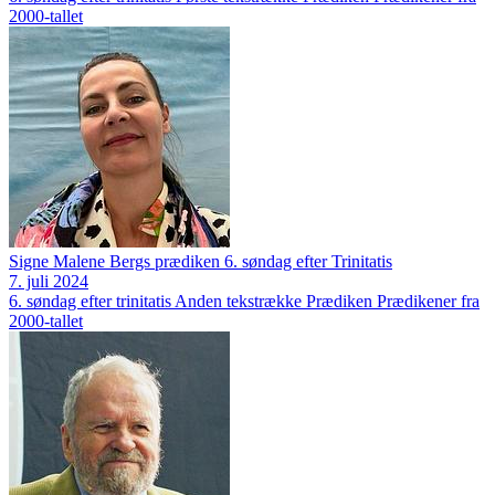
2000-tallet
Signe Malene Bergs prædiken 6. søndag efter Trinitatis
7. juli 2024
6. søndag efter trinitatis
Anden tekstrække
Prædiken
Prædikener fra
2000-tallet