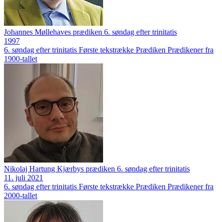
Johannes Møllehaves prædiken 6. søndag efter trinitatis
1997
6. søndag efter trinitatis
Første tekstrække
Prædiken
Prædikener fra
1900-tallet
Nikolaj Hartung Kjærbys prædiken 6. søndag efter trinitatis
11. juli 2021
6. søndag efter trinitatis
Første tekstrække
Prædiken
Prædikener fra
2000-tallet