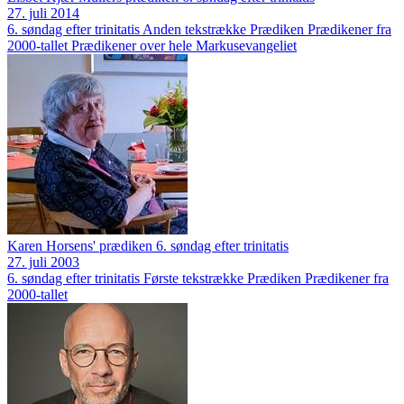
27. juli 2014
6. søndag efter trinitatis
Anden tekstrække
Prædiken
Prædikener fra
2000-tallet
Prædikener over hele Markusevangeliet
Karen Horsens' prædiken 6. søndag efter trinitatis
27. juli 2003
6. søndag efter trinitatis
Første tekstrække
Prædiken
Prædikener fra
2000-tallet