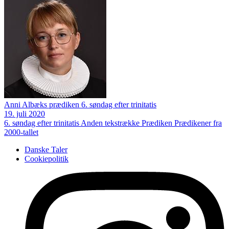
Anni Albæks prædiken 6. søndag efter trinitatis
19. juli 2020
6. søndag efter trinitatis
Anden tekstrække
Prædiken
Prædikener fra
2000-tallet
Danske Taler
Cookiepolitik