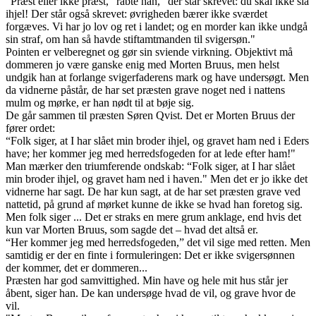
“Præst eller ikke præst," råbte han, “der står skrevet: du skal ikke slå
ihjel! Der står også skrevet: øvrigheden bærer ikke sværdet
forgæves. Vi har jo lov og ret i landet; og en morder kan ikke undgå
sin straf, om han så havde stiftamtmanden til svigersøn."
Pointen er velberegnet og gør sin sviende virkning. Objektivt må
dommeren jo være ganske enig med Morten Bruus, men helst
undgik han at forlange svigerfaderens mark og have undersøgt. Men
da vidnerne påstår, de har set præsten grave noget ned i nattens
mulm og mørke, er han nødt til at bøje sig.
De går sammen til præsten Søren Qvist. Det er Morten Bruus der
fører ordet:
“Folk siger, at I har slået min broder ihjel, og gravet ham ned i Eders
have; her kommer jeg med herredsfogeden for at lede efter ham!"
Man mærker den triumferende ondskab: “Folk siger, at I har slået
min broder ihjel, og gravet ham ned i haven." Men det er jo ikke det
vidnerne har sagt. De har kun sagt, at de har set præsten grave ved
nattetid, på grund af mørket kunne de ikke se hvad han foretog sig.
Men folk siger ... Det er straks en mere grum anklage, end hvis det
kun var Morten Bruus, som sagde det – hvad det altså er.
“Her kommer jeg med herredsfogeden,” det vil sige med retten. Men
samtidig er der en finte i formuleringen: Det er ikke svigersønnen
der kommer, det er dommeren...
Præsten har god samvittighed. Min have og hele mit hus står jer
åbent, siger han. De kan undersøge hvad de vil, og grave hvor de
vil.