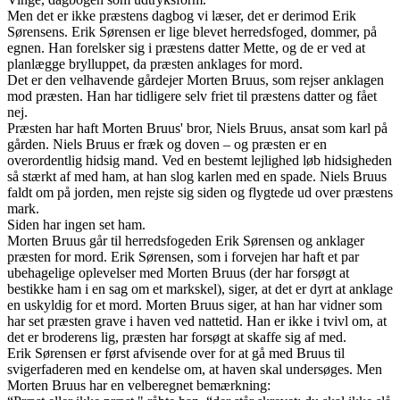
Men det er ikke præstens dagbog vi læser, det er derimod Erik
Sørensens. Erik Sørensen er lige blevet herredsfoged, dommer, på
egnen. Han forelsker sig i præstens datter Mette, og de er ved at
planlægge brylluppet, da præsten anklages for mord.
Det er den velhavende gårdejer Morten Bruus, som rejser anklagen
mod præsten. Han har tidligere selv friet til præstens datter og fået
nej.
Præsten har haft Morten Bruus' bror, Niels Bruus, ansat som karl på
gården. Niels Bruus er fræk og doven – og præsten er en
overordentlig hidsig mand. Ved en bestemt lejlighed løb hidsigheden
så stærkt af med ham, at han slog karlen med en spade. Niels Bruus
faldt om på jorden, men rejste sig siden og flygtede ud over præstens
mark.
Siden har ingen set ham.
Morten Bruus går til herredsfogeden Erik Sørensen og anklager
præsten for mord. Erik Sørensen, som i forvejen har haft et par
ubehagelige oplevelser med Morten Bruus (der har forsøgt at
bestikke ham i en sag om et markskel), siger, at det er dyrt at anklage
en uskyldig for et mord. Morten Bruus siger, at han har vidner som
har set præsten grave i haven ved nattetid. Han er ikke i tvivl om, at
det er broderens lig, præsten har forsøgt at skaffe sig af med.
Erik Sørensen er først afvisende over for at gå med Bruus til
svigerfaderen med en kendelse om, at haven skal undersøges. Men
Morten Bruus har en velberegnet bemærkning: