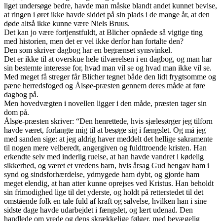
liget undersøge bedre, havde man måske blandt andet kunnet bevise,
at ringen i øret ikke havde siddet på sin plads i de mange år, at den
døde altså ikke kunne være Niels Bruus.
Det kan jo være fortjenstfuldt, at Blicher opnåede så vigtige ting
med historien, men det er vel ikke derfor han fortalte den?
Den som skriver dagbog har en begrænset synsvinkel.
Det er ikke til at overskue hele tilværelsen i en dagbog, og man har
sin bestemte interesse for, hvad man vil se og hvad man ikke vil se.
Med meget få streger får Blicher tegnet både den lidt frygtsomme og
pæne herredsfoged og Ålsøe-præsten gennem deres måde at føre
dagbog på.
Men hovedvægten i novellen ligger i den måde, præsten tager sin
dom på.
Ålsøe-præsten skriver: “Den henrettede, hvis sjælesørger jeg tilforn
havde været, forlangte mig til at besøge sig i fængslet. Og må jeg
med sanden sige: at jeg aldrig haver meddelt det hellige sakramente
til nogen mere velberedt, angergiven og fuldttroende kristen. Han
erkendte selv med inderlig ruelse, at han havde vandret i kødelig
sikkerhed, og været et vredens barn, hvis årsag Gud hengav ham i
synd og sindsforhærdelse, ydmygede ham dybt, og gjorde ham
meget elendig, at han atter kunne oprejses ved Kristus. Han beholdt
sin frimodighed lige til det yderste, og holdt på retterstedet til det
omstående folk en tale fuld af kraft og salvelse, hvilken han i sine
sidste dage havde udarbejdet i fængslet, og lært udenad. Den
handlede om vrede og dens skrækkelige følger, med bevægelig