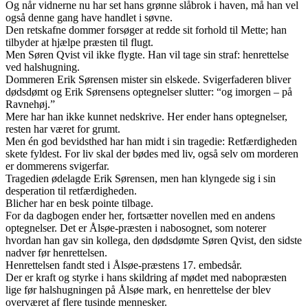
Og når vidnerne nu har set hans grønne slåbrok i haven, må han vel
også denne gang have handlet i søvne.
Den retskafne dommer forsøger at redde sit forhold til Mette; han
tilbyder at hjælpe præsten til flugt.
Men Søren Qvist vil ikke flygte. Han vil tage sin straf: henrettelse
ved halshugning.
Dommeren Erik Sørensen mister sin elskede. Svigerfaderen bliver
dødsdømt og Erik Sørensens optegnelser slutter: “og imorgen – på
Ravnehøj.”
Mere har han ikke kunnet nedskrive. Her ender hans optegnelser,
resten har været for grumt.
Men én god bevidsthed har han midt i sin tragedie: Retfærdigheden
skete fyldest. For liv skal der bødes med liv, også selv om morderen
er dommerens svigerfar.
Tragedien ødelagde Erik Sørensen, men han klyngede sig i sin
desperation til retfærdigheden.
Blicher har en besk pointe tilbage.
For da dagbogen ender her, fortsætter novellen med en andens
optegnelser. Det er Ålsøe-præsten i nabosognet, som noterer
hvordan han gav sin kollega, den dødsdømte Søren Qvist, den sidste
nadver før henrettelsen.
Henrettelsen fandt sted i Ålsøe-præstens 17. embedsår.
Der er kraft og styrke i hans skildring af mødet med nabopræsten
lige før halshugningen på Ålsøe mark, en henrettelse der blev
overværet af flere tusinde mennesker.