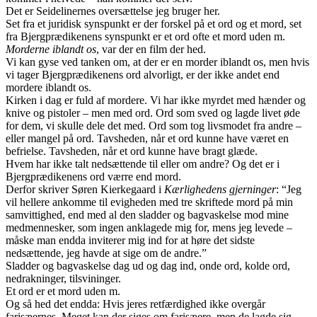
Det er Seidelinernes oversættelse jeg bruger her.
Set fra et juridisk synspunkt er der forskel på et ord og et mord, set
fra Bjergprædikenens synspunkt er et ord ofte et mord uden m.
Morderne iblandt os
, var der en film der hed.
Vi kan gyse ved tanken om, at der er en morder iblandt os, men hvis
vi tager Bjergprædikenens ord alvorligt, er der ikke andet end
mordere iblandt os.
Kirken i dag er fuld af mordere. Vi har ikke myrdet med hænder og
knive og pistoler – men med ord. Ord som sved og lagde livet øde
for dem, vi skulle dele det med. Ord som tog livsmodet fra andre –
eller mangel på ord. Tavsheden, når et ord kunne have været en
befrielse. Tavsheden, når et ord kunne have bragt glæde.
Hvem har ikke talt nedsættende til eller om andre? Og det er i
Bjergprædikenens ord værre end mord.
Derfor skriver Søren Kierkegaard i
Kærlighedens gjerninger
: “Jeg
vil hellere ankomme til evigheden med tre skriftede mord på min
samvittighed, end med al den sladder og bagvaskelse mod mine
medmennesker, som ingen anklagede mig for, mens jeg levede –
måske man endda inviterer mig ind for at høre det sidste
nedsættende, jeg havde at sige om de andre.”
Sladder og bagvaskelse dag ud og dag ind, onde ord, kolde ord,
nedrakninger, tilsvininger.
Et ord er et mord uden m.
Og så hed det endda: Hvis jeres retfærdighed ikke overgår
farisæernes. Meget kan der siges om farisæere, men de lagde sig