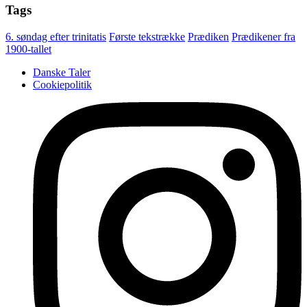
Tags
6. søndag efter trinitatis
Første tekstrække
Prædiken
Prædikener fra
1900-tallet
Danske Taler
Cookiepolitik