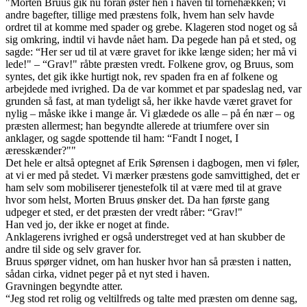
"Morten Bruus gik nu foran øster hen i haven til tornehækken; vi
andre bagefter, tillige med præstens folk, hvem han selv havde
ordret til at komme med spader og grebe. Klageren stod noget og så
sig omkring, indtil vi havde nået ham. Da pegede han på et sted, og
sagde: “Her ser ud til at være gravet for ikke længe siden; her må vi
lede!" – “Grav!" råbte præsten vredt. Folkene grov, og Bruus, som
syntes, det gik ikke hurtigt nok, rev spaden fra en af folkene og
arbejdede med ivrighed. Da de var kommet et par spadeslag ned, var
grunden så fast, at man tydeligt så, her ikke havde været gravet for
nylig – måske ikke i mange år. Vi glædede os alle – på én nær – og
præsten allermest; han begyndte allerede at triumfere over sin
anklager, og sagde spottende til ham: “Fandt I noget, I
æresskænder?""
Det hele er altså optegnet af Erik Sørensen i dagbogen, men vi føler,
at vi er med på stedet. Vi mærker præstens gode samvittighed, det er
ham selv som mobiliserer tjenestefolk til at være med til at grave
hvor som helst, Morten Bruus ønsker det. Da han første gang
udpeger et sted, er det præsten der vredt råber: “Grav!"
Han ved jo, der ikke er noget at finde.
Anklagerens ivrighed er også understreget ved at han skubber de
andre til side og selv graver for.
Bruus spørger vidnet, om han husker hvor han så præsten i natten,
sådan cirka, vidnet peger på et nyt sted i haven.
Gravningen begyndte atter.
“Jeg stod ret rolig og veltilfreds og talte med præsten om denne sag,