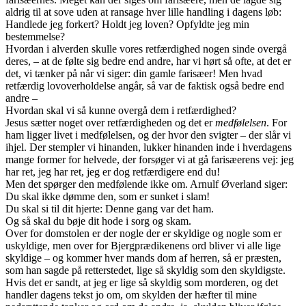
aldrig til at sove uden at ransage hver lille handling i dagens løb:
Handlede jeg forkert? Holdt jeg loven? Opfyldte jeg min
bestemmelse?
Hvordan i alverden skulle vores retfærdighed nogen sinde overgå
deres, – at de følte sig bedre end andre, har vi hørt så ofte, at det er
det, vi tænker på når vi siger: din gamle farisæer! Men hvad
retfærdig lovoverholdelse angår, så var de faktisk også bedre end
andre –
Hvordan skal vi så kunne overgå dem i retfærdighed?
Jesus sætter noget over retfærdigheden og det er
medfølelsen
. For
ham ligger livet i medfølelsen, og der hvor den svigter – der slår vi
ihjel. Der stempler vi hinanden, lukker hinanden inde i hverdagens
mange former for helvede, der forsøger vi at gå farisæerens vej: jeg
har ret, jeg har ret, jeg er dog retfærdigere end du!
Men det spørger den medfølende ikke om. Arnulf Øverland siger:
Du skal ikke dømme den, som er sunket i slam!
Du skal si til dit hjerte: Denne gang var det ham.
Og så skal du bøje dit hode i sorg og skam.
Over for domstolen er der nogle der er skyldige og nogle som er
uskyldige, men over for Bjergprædikenens ord bliver vi alle lige
skyldige – og kommer hver mands dom af herren, så er præsten,
som han sagde på retterstedet, lige så skyldig som den skyldigste.
Hvis det er sandt, at jeg er lige så skyldig som morderen, og det
handler dagens tekst jo om, om skylden der hæfter til mine