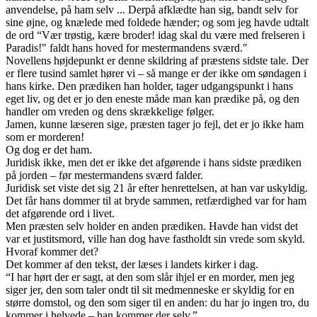
anvendelse, på ham selv ... Derpå afklædte han sig, bandt selv for
sine øjne, og knælede med foldede hænder; og som jeg havde udtalt
de ord “Vær trøstig, kære broder! idag skal du være med frelseren i
Paradis!" faldt hans hoved for mestermandens sværd."
Novellens højdepunkt er denne skildring af præstens sidste tale. Der
er flere tusind samlet hører vi – så mange er der ikke om søndagen i
hans kirke. Den prædiken han holder, tager udgangspunkt i hans
eget liv, og det er jo den eneste måde man kan prædike på, og den
handler om vreden og dens skrækkelige følger.
Jamen, kunne læseren sige, præsten tager jo fejl, det er jo ikke ham
som er morderen!
Og dog er det ham.
Juridisk ikke, men det er ikke det afgørende i hans sidste prædiken
på jorden – før mestermandens sværd falder.
Juridisk set viste det sig 21 år efter henrettelsen, at han var uskyldig.
Det får hans dommer til at bryde sammen, retfærdighed var for ham
det afgørende ord i livet.
Men præsten selv holder en anden prædiken. Havde han vidst det
var et justitsmord, ville han dog have fastholdt sin vrede som skyld.
Hvoraf kommer det?
Det kommer af den tekst, der læses i landets kirker i dag.
“I har hørt der er sagt, at den som slår ihjel er en morder, men jeg
siger jer, den som taler ondt til sit medmenneske er skyldig for en
større domstol, og den som siger til en anden: du har jo ingen tro, du
kommer i helvede – han kommer der selv.”