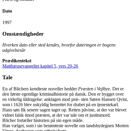
Dato
1997
Omstændigheder
Hverken dato eller sted kendes, hvorfor dateringen er bogens
udgivelsesår
Prædikentekst
Matthæusevangeliet kapitel 5, vers 20-26
Tale
En af Blichers kendteste noveller hedder
Præsten i Vejlbye
. Det er
den første egentlige kriminalhistorie på dansk. Den er bygget over
en virkelig tildragelse: anklagen mod præ- sten Søren Hansen Qvist,
som i 1626 blev uskyldig henrettet for drabet på en tjenestekarl.
Hans søn fik senere sagen taget op. Retten påviste, at der var blevet
vidnet falsk imod præsten, at der var tale om et justitsmord.
Blicher fortæller historien på sin egen måde.
Han vælger, som i sin berømteste novelle om landsbydegnen Morten
Vinge, dagbogen som udtryksform.