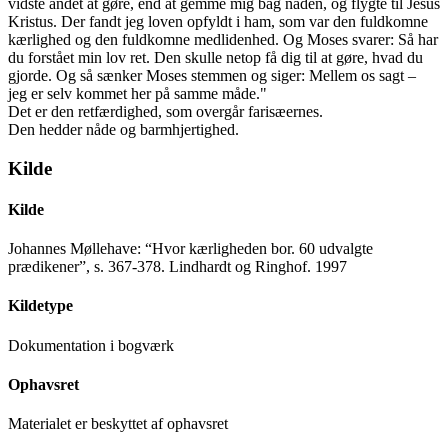
vidste andet at gøre, end at gemme mig bag nåden, og flygte til Jesus
Kristus. Der fandt jeg loven opfyldt i ham, som var den fuldkomne
kærlighed og den fuldkomne medlidenhed. Og Moses svarer: Så har
du forstået min lov ret. Den skulle netop få dig til at gøre, hvad du
gjorde. Og så sænker Moses stemmen og siger: Mellem os sagt –
jeg er selv kommet her på samme måde."
Det er den retfærdighed, som overgår farisæernes.
Den hedder nåde og barmhjertighed.
Kilde
Kilde
Johannes Møllehave: “Hvor kærligheden bor. 60 udvalgte
prædikener”, s. 367-378. Lindhardt og Ringhof. 1997
Kildetype
Dokumentation i bogværk
Ophavsret
Materialet er beskyttet af ophavsret