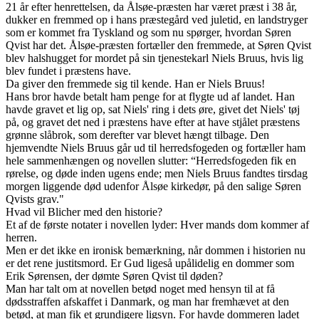
21 år efter henrettelsen, da Ålsøe-præsten har været præst i 38 år,
dukker en fremmed op i hans præstegård ved juletid, en landstryger
som er kommet fra Tyskland og som nu spørger, hvordan Søren
Qvist har det. Ålsøe-præsten fortæller den fremmede, at Søren Qvist
blev halshugget for mordet på sin tjenestekarl Niels Bruus, hvis lig
blev fundet i præstens have.
Da giver den fremmede sig til kende. Han er Niels Bruus!
Hans bror havde betalt ham penge for at flygte ud af landet. Han
havde gravet et lig op, sat Niels' ring i dets øre, givet det Niels' tøj
på, og gravet det ned i præstens have efter at have stjålet præstens
grønne slåbrok, som derefter var blevet hængt tilbage. Den
hjemvendte Niels Bruus går ud til herredsfogeden og fortæller ham
hele sammenhængen og novellen slutter: “Herredsfogeden fik en
rørelse, og døde inden ugens ende; men Niels Bruus fandtes tirsdag
morgen liggende død udenfor Ålsøe kirkedør, på den salige Søren
Qvists grav."
Hvad vil Blicher med den historie?
Et af de første notater i novellen lyder: Hver mands dom kommer af
herren.
Men er det ikke en ironisk bemærkning, når dommen i historien nu
er det rene justitsmord. Er Gud ligeså upålidelig en dommer som
Erik Sørensen, der dømte Søren Qvist til døden?
Man har talt om at novellen betød noget med hensyn til at få
dødsstraffen afskaffet i Danmark, og man har fremhævet at den
betød, at man fik et grundigere ligsyn. For havde dommeren ladet