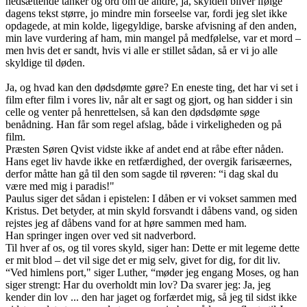
nedsættende tanker og ord om de andre, ja, skylden bliver ifølge
dagens tekst større, jo mindre min forseelse var, fordi jeg slet ikke
opdagede, at min kolde, ligegyldige, barske afvisning af den anden,
min lave vurdering af ham, min mangel på medfølelse, var et mord –
men hvis det er sandt, hvis vi alle er stillet sådan, så er vi jo alle
skyldige til døden.
Ja, og hvad kan den dødsdømte gøre? En eneste ting, det har vi set i
film efter film i vores liv, når alt er sagt og gjort, og han sidder i sin
celle og venter på henrettelsen, så kan den dødsdømte søge
benådning. Han får som regel afslag, både i virkeligheden og på
film.
Præsten Søren Qvist vidste ikke af andet end at råbe efter nåden.
Hans eget liv havde ikke en retfærdighed, der overgik farisæernes,
derfor måtte han gå til den som sagde til røveren: “i dag skal du
være med mig i paradis!"
Paulus siger det sådan i epistelen: I dåben er vi vokset sammen med
Kristus. Det betyder, at min skyld forsvandt i dåbens vand, og siden
rejstes jeg af dåbens vand for at høre sammen med ham.
Han springer ingen over ved sit nadverbord.
Til hver af os, og til vores skyld, siger han: Dette er mit legeme dette
er mit blod – det vil sige det er mig selv, givet for dig, for dit liv.
“Ved himlens port," siger Luther, “møder jeg engang Moses, og han
siger strengt: Har du overholdt min lov? Da svarer jeg: Ja, jeg
kender din lov ... den har jaget og forfærdet mig, så jeg til sidst ikke