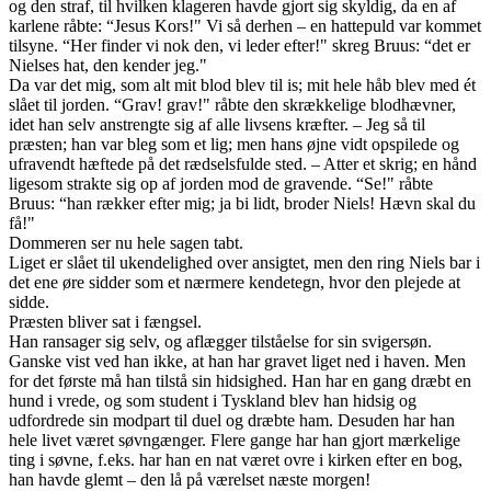
og den straf, til hvilken klageren havde gjort sig skyldig, da en af
karlene råbte: “Jesus Kors!" Vi så derhen – en hattepuld var kommet
tilsyne. “Her finder vi nok den, vi leder efter!" skreg Bruus: “det er
Nielses hat, den kender jeg."
Da var det mig, som alt mit blod blev til is; mit hele håb blev med ét
slået til jorden. “Grav! grav!" råbte den skrækkelige blodhævner,
idet han selv anstrengte sig af alle livsens kræfter. – Jeg så til
præsten; han var bleg som et lig; men hans øjne vidt opspilede og
ufravendt hæftede på det rædselsfulde sted. – Atter et skrig; en hånd
ligesom strakte sig op af jorden mod de gravende. “Se!" råbte
Bruus: “han rækker efter mig; ja bi lidt, broder Niels! Hævn skal du
få!"
Dommeren ser nu hele sagen tabt.
Liget er slået til ukendelighed over ansigtet, men den ring Niels bar i
det ene øre sidder som et nærmere kendetegn, hvor den plejede at
sidde.
Præsten bliver sat i fængsel.
Han ransager sig selv, og aflægger tilståelse for sin svigersøn.
Ganske vist ved han ikke, at han har gravet liget ned i haven. Men
for det første må han tilstå sin hidsighed. Han har en gang dræbt en
hund i vrede, og som student i Tyskland blev han hidsig og
udfordrede sin modpart til duel og dræbte ham. Desuden har han
hele livet været søvngænger. Flere gange har han gjort mærkelige
ting i søvne, f.eks. har han en nat været ovre i kirken efter en bog,
han havde glemt – den lå på værelset næste morgen!