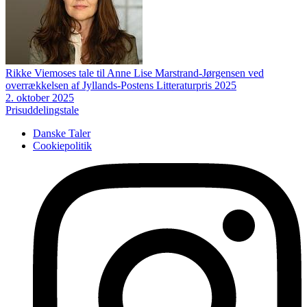
Rikke Viemoses tale til Anne Lise Marstrand-Jørgensen ved
overrækkelsen af Jyllands-Postens Litteraturpris 2025
2. oktober 2025
Prisuddelingstale
Danske Taler
Cookiepolitik