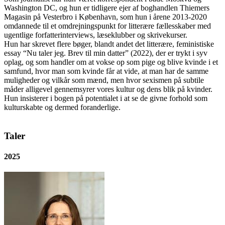
Washington DC, og hun er tidligere ejer af boghandlen Thiemers
Magasin på Vesterbro i København, som hun i årene 2013-2020
omdannede til et omdrejningspunkt for litterære fællesskaber med
ugentlige forfatterinterviews, læseklubber og skrivekurser.
Hun har skrevet flere bøger, blandt andet det litterære, feministiske
essay “Nu taler jeg. Brev til min datter” (2022), der er trykt i syv
oplag, og som handler om at vokse op som pige og blive kvinde i et
samfund, hvor man som kvinde får at vide, at man har de samme
muligheder og vilkår som mænd, men hvor sexismen på subtile
måder alligevel gennemsyrer vores kultur og dens blik på kvinder.
Hun insisterer i bogen på potentialet i at se de givne forhold som
kulturskabte og dermed foranderlige.
Taler
2025