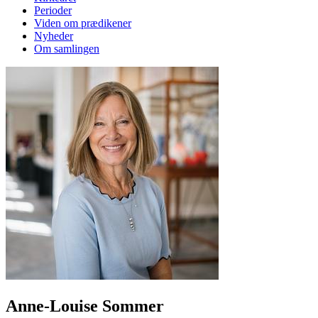
Perioder
Viden om prædikener
Nyheder
Om samlingen
Anne-Louise Sommer