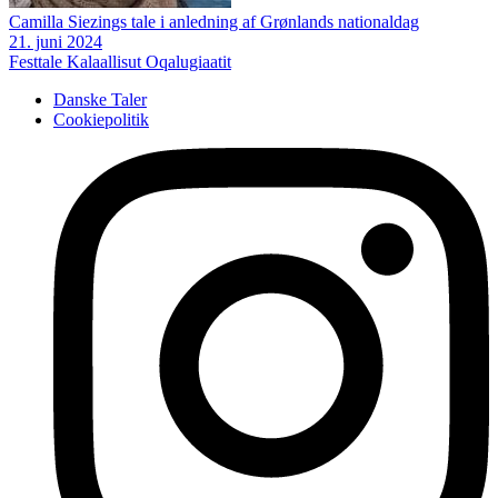
Camilla Siezings tale i anledning af Grønlands nationaldag
21. juni 2024
Festtale
Kalaallisut Oqalugiaatit
Danske Taler
Cookiepolitik