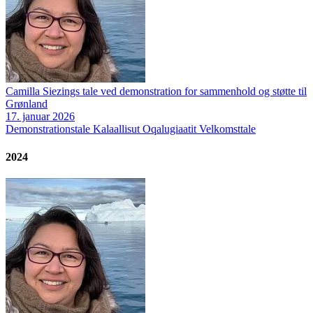
Camilla Siezings tale ved demonstration for sammenhold og støtte til
Grønland
17. januar 2026
Demonstrationstale
Kalaallisut Oqalugiaatit
Velkomsttale
2024