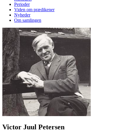
Perioder
Viden om prædikener
Nyheder
Om samlingen
Victor Juul Petersen