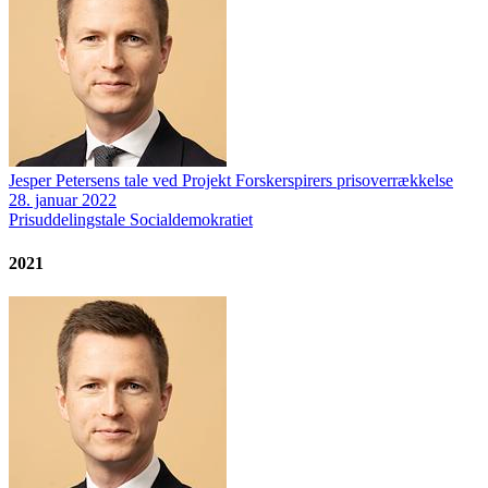
Jesper Petersens tale ved Projekt Forskerspirers prisoverrækkelse
28. januar 2022
Prisuddelingstale
Socialdemokratiet
2021