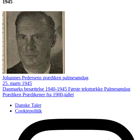
1945
Johannes Pedersens prædiken palmesøndag
25. marts 1945
Danmarks besættelse 1940-1945
Første tekstrække
Palmesøndag
Prædiken
Prædikener fra 1900-tallet
Danske Taler
Cookiepolitik