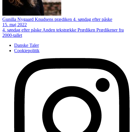
Gunilla Nygaard Knudsens prædiken 4. søndag efter påske
15. maj 2022
4. søndag efter påske
Anden tekstrække
Prædiken
Prædikener fra
2000-tallet
Danske Taler
Cookiepolitik