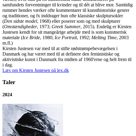
samfundets forventninger til kvinder og til dét at blive mor. Samtidig
rummer hendes værker ofte kommentarer til kunsthistoriske genrer
og traditioner, og fx inddrager hun ofte klassiske skulptursokler
(
Den sidste model
, 1968) eller poserer som og med skulpturer
(
Omstændigheder
, 1973;
Greek Summer
, 2015). Endelig er Kirsten
Justesen kendt for sit mangeårige arbejde med is som kunstnerisk
materiale (
Ice Bride
, 1980;
Ice Portrait
, 1992;
Melting Time
, 2003
m.fl.)
Kirsten Justesen var med til at stifte rødstrømpebevægelsen i
Danmark og har været med til at definere den feministiske og
aktivistiske kunst i Danmark fra midten af 1960'erne og helt frem til
i dag.
Læs om Kirsten Justesen på lex.dk
Taler
2024