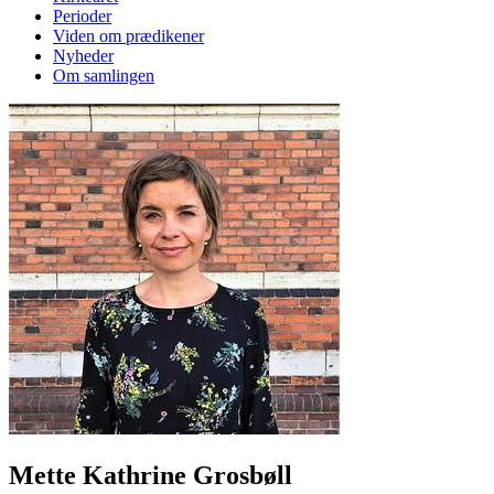
Perioder
Viden om prædikener
Nyheder
Om samlingen
Mette Kathrine Grosbøll