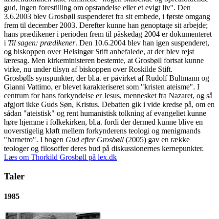
gud, ingen forestilling om opstandelse eller et evigt liv". Den
3.6.2003 blev Grosbøll suspenderet fra sit embede, i første omgang
frem til december 2003. Derefter kunne han genoptage sit arbejde;
hans prædikener i perioden frem til påskedag 2004 er dokumenteret
i
Til sagen: prædikener
. Den 10.6.2004 blev han igen suspenderet,
og biskoppen over Helsingør Stift anbefalede, at der blev rejst
læresag. Men kirkeministeren bestemte, at Grosbøll fortsat kunne
virke, nu under tilsyn af biskoppen over Roskilde Stift.
Grosbølls synspunkter, der bl.a. er påvirket af Rudolf Bultmann og
Gianni Vattimo, er blevet karakteriseret som "kristen ateisme". I
centrum for hans forkyndelse er Jesus, mennesket fra Nazaret, og så
afgjort ikke Guds Søn, Kristus. Debatten gik i vide kredse på, om en
sådan "ateistisk" og rent humanistisk tolkning af evangeliet kunne
høre hjemme i folkekirken, bl.a. fordi der dermed kunne blive en
uoverstigelig kløft mellem forkynderens teologi og menigmands
"barnetro". I bogen
Gud efter Grosbøll
(2005) gav en række
teologer og filosoffer deres bud på diskussionernes kernepunkter.
Læs om Thorkild Grosbøll på lex.dk
Taler
1985