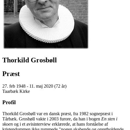
Thorkild Grosbøll
Præst
27. feb 1948 - 11. maj 2020 (72 år)
Taarbæk Kirke
Profil
Thorkild Grosbøll var en dansk præst, fra 1982 sognepræst i
Tårbæk. Grosbøll vakte i 2003 furore, da han i bogen
En sten i
skoen
og i et avisinterview erklærede, at hans forståelse af
kristendommen ikke rummede "nogen skabende og opretholdende