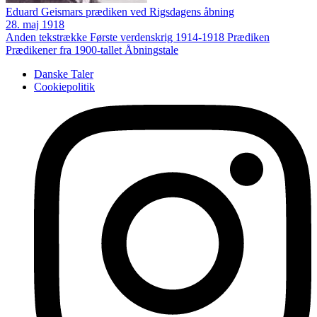
Eduard Geismars prædiken ved Rigsdagens åbning
28. maj 1918
Anden tekstrække
Første verdenskrig 1914-1918
Prædiken
Prædikener fra 1900-tallet
Åbningstale
Danske Taler
Cookiepolitik