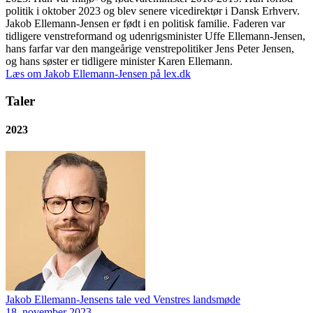
politik i oktober 2023 og blev senere vicedirektør i Dansk Erhverv.
Jakob Ellemann-Jensen er født i en politisk familie. Faderen var
tidligere venstreformand og udenrigsminister Uffe Ellemann-Jensen,
hans farfar var den mangeårige venstrepolitiker Jens Peter Jensen,
og hans søster er tidligere minister Karen Ellemann.
Læs om Jakob Ellemann-Jensen på lex.dk
Taler
2023
Jakob Ellemann-Jensens tale ved Venstres landsmøde
18. november 2023