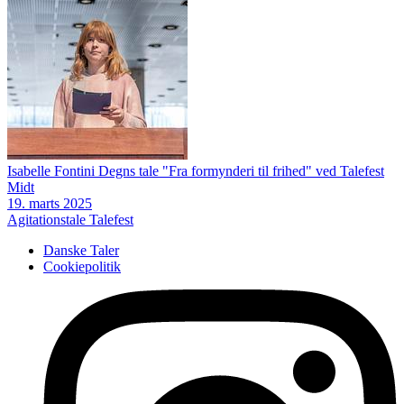
Isabelle Fontini Degns tale "Fra formynderi til frihed" ved Talefest
Midt
19. marts 2025
Agitationstale
Talefest
Danske Taler
Cookiepolitik