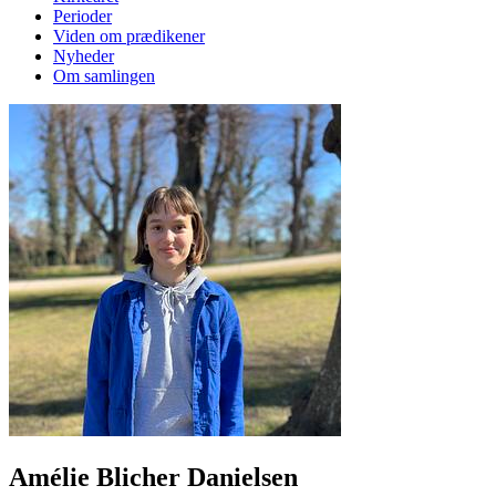
Perioder
Viden om prædikener
Nyheder
Om samlingen
Amélie Blicher Danielsen