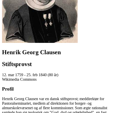
Henrik Georg Clausen
Stiftsprovst
12. mar 1759 - 25. feb 1840 (80 år)
Wikimedia Commons
Profil
Henrik Georg Clausen var en dansk stiftsprovst; meddirektør for
Pastoralseminariet, medlem af direktionen for borger- og
almueskolevæsenet og af flere kommissioner. Som ægte rationalist
samlede han sig teologisk om "Gud, dyd og udødelighed", en fast