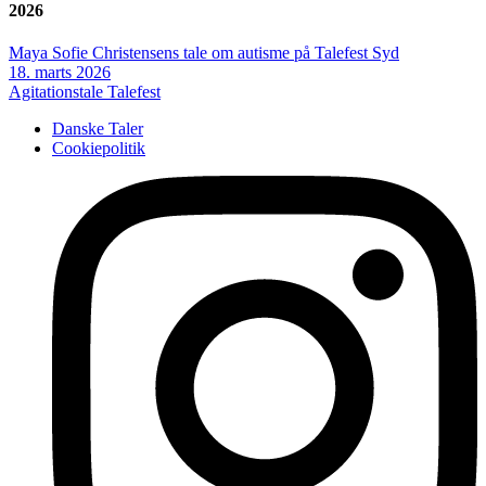
2026
Maya Sofie Christensens tale om autisme på Talefest Syd
18. marts 2026
Agitationstale
Talefest
Danske Taler
Cookiepolitik