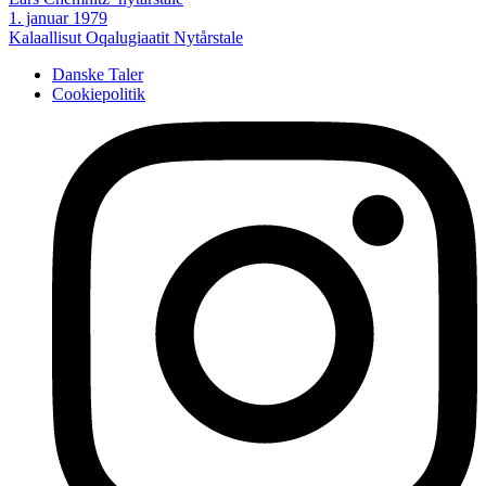
1. januar 1979
Kalaallisut Oqalugiaatit
Nytårstale
Danske Taler
Cookiepolitik